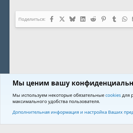
Facebook
X
Bluesky
LinkedIn
Reddit
Pinterest
Tumblr
Wh
Поделиться:
Мы ценим вашу конфиденциальн
Форум
Описание породы КАВАЛЕР КИНГ ЧАРЛЬЗ СПАНИЕЛЬ
Мы используем некоторые обязательные
cookies
для р
максимального удобства пользователя.
Cookies
Charm by DCom
Russian (RU)
Дополнительная информация и настройка Ваших пре
Community plat