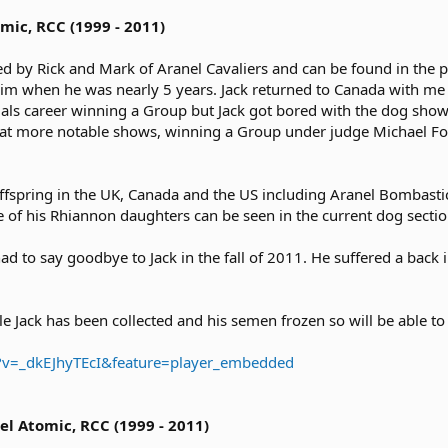
mic, RCC (1999 - 2011)
red by Rick and Mark of Aranel Cavaliers and can be found in the 
im when he was nearly 5 years. Jack returned to Canada with me 
ials career winning a Group but Jack got bored with the dog show
 at more notable shows, winning a Group under judge Michael Fo
fspring in the UK, Canada and the US including Aranel Bombastic
me of his Rhiannon daughters can be seen in the current dog sectio
had to say goodbye to Jack in the fall of 2011. He suffered a back 
e Jack has been collected and his semen frozen so will be able to 
?v=_dkEJhyTEcI&feature=player_embedded
 Atomic, RCC (1999 - 2011)