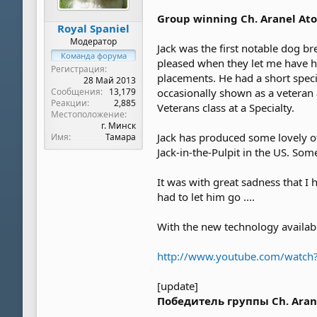
Group winning Ch. Aranel Ato
Royal Spaniel
Модератор
Jack was the first notable dog b
Команда форума
pleased when they let me have h
Регистрация
placements. He had a short spec
28 Май 2013
Сообщения
13,179
occasionally shown as a veteran
Реакции
2,885
Veterans class at a Specialty.
Местоположение
г. Минск
Jack has produced some lovely of
Имя
Тамара
Jack-in-the-Pulpit in the US. So
It was with great sadness that I 
had to let him go ....
With the new technology availabl
http://www.youtube.com/watch
[update]
Победитель группы Ch. Aranel