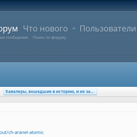
орум
Что нового
Пользователи
ые сообщения
Поиск по форуму
Кавалеры, вошедшие в историю, и их заводчики (рас
out/ch-aranel-atomic