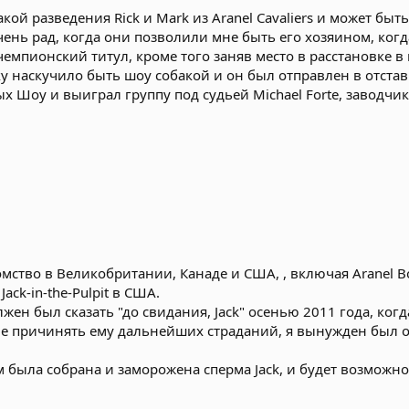
кой разведения Rick и Mark из Aranel Cavaliers и может бы
ень рад, когда они позволили мне быть его хозяином, когда
емпионский титул, кроме того заняв место в расстановке в 
 наскучило быть шоу собакой и он был отправлен в отставк
х Шоу и выиграл группу под судьей Michael Forte, заводчи
омство в Великобритании, Канаде и США, , включая Aranel 
ack-in-the-Pulpit в США.
жен был сказать "до свидания, Jack" осенью 2011 года, когд
е причинять ему дальнейших страданий, я вынужден был от
была собрана и заморожена сперма Jack, и будет возможно 