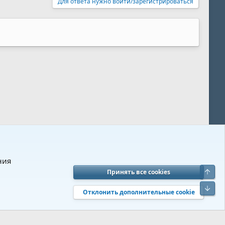
Для ответа нужно войти/зарегистрироваться
ния
Верх
Принять все cookies
вия и правила
Политика конфиденциальности
Помощь
R
Низ
S
Отклонить дополнительные cookie
S
 s9e/MediaSites