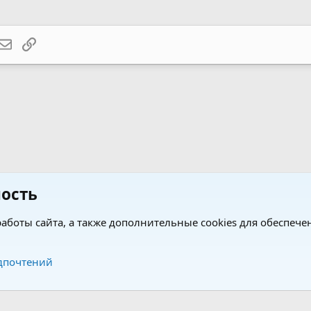
atsApp
Электронная почта
Ссылка
ость
Кавалеры, вошедшие в историю, и их заводчики (рас
аботы сайта, а также дополнительные cookies для обеспече
Обратная связь
Усло
дпочтений
®
®
form by XenForo
© 2010-2026 XenForo Ltd.
Перевод от Jumuro
|
Media embeds via