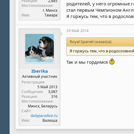
Реакции
2,885
родителей, у него огромные гл
Местоположение
стал первым Чемпионом Англии
г. Минск
Имя
Тамара
Я горжусь тем, что в родословн
29 Май 2014
Royal Spaniel сказал(а):
Я горжусь тем, что в родословной 
Так и мы гордимся
Iberika
Активный участник
Регистрация
5 Май 2013
Сообщения
3,087
Реакции
316
Местоположение
Минск, Беларусь
Сайт
dailyparadize.ru
Имя
Валюша