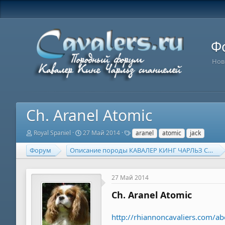
Ф
Нов
Ch. Aranel Atomic
А
Д
Т
Royal Spaniel
27 Май 2014
aranel
atomic
jack
в
а
е
т
т
г
Форум
Описание породы КАВАЛЕР КИНГ ЧАРЛЬЗ СПАНИЕЛЬ
о
а
и
р
н
т
а
27 Май 2014
е
ч
м
а
Ch. Aranel Atomic
ы
л
а
http://rhiannoncavaliers.com/ab