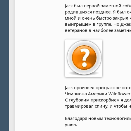
Jack был первой заметной соба
родившихся позднее. Я был оч
мной и очень быстро закрыл ч
выигрышем в группе. Но Джеку
ветеранов в наиболее заметны
Jack произвел прекрасное пот
Чемпиона Америки Wildflower J
С глубоким прискорбием я дол
травмировал спину, и чтобы н
Благодаря новым технологиям 
ушел.