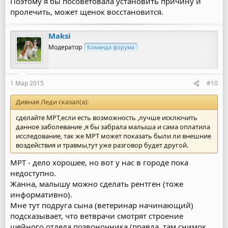
Поэтому я бы посоветовала установить причину и
пролечить, может щенок восстановится.
Maksi
Модератор
Команда форума
1 Мар 2015
#10
Дивная Леди сказал(а):
сделайте МРТ,если есть возможность ,лучше исключить
данное заболевание ,я бы забрала малыша и сама оплатила
исследование, так же МРТ может показать были ли внешние
воздействия и травмы,тут уже разговор будет другой.
МРТ - дело хорошее, но вот у нас в городе пока
недоступно.
Жанна, малышу можно сделать рентген (тоже
информативно).
Мне тут подруга сына (ветеринар начинающий)
подсказывает, что ветврачи смотрят строение
шейного отдела позвоночника (правда, там снимок