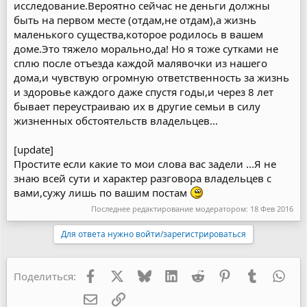
исследование.Вероятно сейчас не деньги должны
быть на первом месте (отдам,не отдам),а жизнь
маленького существа,которое родилось в вашем
доме.Это тяжело морально,да! Но я тоже сутками не
сплю после отъезда каждой малявочки из нашего
дома,и чувствую огромную ответственность за жизнь
и здоровье каждого даже спустя годы,и через 8 лет
бывает переустраиваю их в другие семьи в силу
жизненных обстоятельств владельцев...
[update]
Простите если какие то мои слова вас задели ...Я не
знаю всей сути и характер разговора владельцев с
вами,сужу лишь по вашим постам
Последнее редактирование модератором:
18 Фев 2016
Для ответа нужно войти/зарегистрироваться
Facebook
X
Bluesky
LinkedIn
Reddit
Pinterest
Tumblr
Wha
Поделиться:
Электронная почта
Ссылка