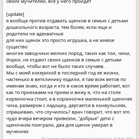
своих мучителей, все у него пройдет
[update]
я вообще против отдавать щенков в семью с детьми
дошкольного возраста, тем более, если еще и
родители не адекватные
для них щенок это просто игрушка, а не живое
существо
многие заводчики мелких пород, таких как тои, чихи,
йорки, не отдают своих щенков в семью с детьми
вообще, чтобы вот не было таких случаев.
Мы с моей кокерихой в последний год ее жизни,
частенько в ветклинику ездили, я там всех ветов по
именам знаю, когда и кто в какое время работает, вот
как то приезжаем на прием и вижу я, что на столе
корзиночка стоит, а в корзиночке маленький щеночек
чиха, размером с ладошку, дергается в конвульсиях,
спрашиваю, что случилось? врач говорит, что вот это
чудо вчера вечером привезли, "добрые" дети с
щеночком поиграли, два дня щенок умирал в
мучениях
Последнее редактирование модератором:
18 Фев 2016