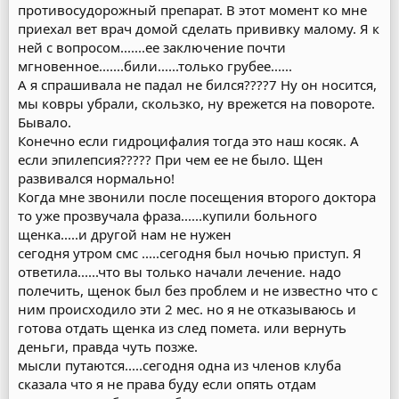
противосудорожный препарат. В этот момент ко мне
приехал вет врач домой сделать прививку малому. Я к
ней с вопросом.......ее заключение почти
мгновенное.......били......только грубее......
А я спрашивала не падал не бился????7 Ну он носится,
мы ковры убрали, скользко, ну врежется на повороте.
Бывало.
Конечно если гидроцифалия тогда это наш косяк. А
если эпилепсия????? При чем ее не было. Щен
развивался нормально!
Когда мне звонили после посещения второго доктора
то уже прозвучала фраза......купили больного
щенка.....и другой нам не нужен
сегодня утром смс .....сегодня был ночью приступ. Я
ответила......что вы только начали лечение. надо
полечить, щенок был без проблем и не известно что с
ним происходило эти 2 мес. но я не отказываюсь и
готова отдать щенка из след помета. или вернуть
деньги, правда чуть позже.
мысли путаются.....сегодня одна из членов клуба
сказала что я не права буду если опять отдам