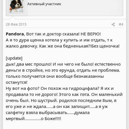
Активный участник
28 Фев 2015
#4
Pandora
, Вот так и доктор сказала! НЕ ВЕРЮ!
А я то дура щенка хотела у купить и им отдать, т к
жалко девочку. Как же она бедненькая?!Без щеночка!
[update]
дык! два мес прошло! И ни чего не было! естественно
деньги в стройке, но это ерунда, отдать не проблема.
только получается они вообще безнаказанны
останутся!
Ну вот на фото? Он похож на гидроцифала? Я их и
продавала то не дорого! Этого как пэта. Он маленький
очень был. Но шустрый. родился последним 8ым, я
его уже и не ждала......а он как запищит.....а я уж
салфетку взяла выбрасывать......думала
мертвый..............о Боже!!!!!