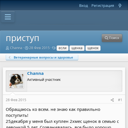
Вход
Регистрация
приступ
Поиск
А
Д
Т
Channa
28 Фев 2015
если
щенка
щенок
в
а
е
т
т
г
Ветеринарные вопросы и здоровье
о
а
и
р
н
т
а
Channa
е
ч
м
а
Активный участник
ы
л
а
28 Фев 2015
#1
Обращаюсь ко всем. не знаю как правильно
поступить!
25декабря у меня был куплен 2хмес щенок в семью с
девочкой 5 лет. Созванивались, все было хорошо.