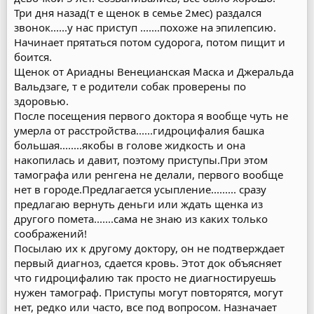
Три дня назад(т е щенок в семье 2мес) раздался
звонок......у нас приступ .......похоже на эпилепсию.
Начинает прятаться потом судорога, потом пищит и
боится.
Щенок от Ариадны Венецианская Маска и Джеральда
Вальдзаге, т е родители собак проверены по
здоровью.
После посещения первого доктора я вообще чуть не
умерла от расстройства......гидроцифалия башка
большая........якобы в голове жидкость и она
накопилась и давит, поэтому приступы.При этом
тамографа или ренгена не делали, первого вообще
нет в городе.Предлагается усыпление......... сразу
предлагаю вернуть деньги или ждать щенка из
другого помета.......сама не знаю из каких только
соображений!
Посылаю их к другому доктору, он не подтверждает
первый диагноз, сдается кровь. Этот док объясняет
что гидроцифалию так просто не диагностируешь
нужен тамограф. Приступы могут повторятся, могут
нет, редко или часто, все под вопросом. Назначает