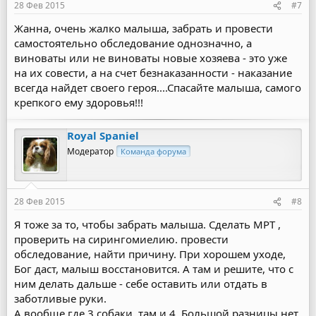
28 Фев 2015
#7
Жанна, очень жалко малыша, забрать и провести
самостоятельно обследование однозначно, а
виноваты или не виноваты новые хозяева - это уже
на их совести, а на счет безнаказанности - наказание
всегда найдет своего героя....Спасайте малыша, самого
крепкого ему здоровья!!!
Royal Spaniel
Модератор
Команда форума
28 Фев 2015
#8
Я тоже за то, чтобы забрать малыша. Сделать МРТ ,
проверить на сирингомиелию. провести
обследование, найти причину. При хорошем уходе,
Бог даст, малыш восстановится. А там и решите, что с
ним делать дальше - себе оставить или отдать в
заботливые руки.
А вообще где 3 собаки, там и 4. Большой разницы нет,