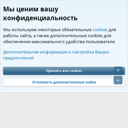
Мы ценим вашу
конфиденциальность
Мы используем некоторые обязательные
cookies
для
работы сайта, а также дополнительные cookies для
обеспечения максимального удобства пользователя.
Пользователи
Дополнительная информация и настройка Ваших
предпочтений
Cookies
Charm by DCom
Russian (RU)
Обратная связь
Условия и правила
Верх
Принять все cookies
Политика конфиденциальности
Помощь
R
S
Низ
S
Отклонить дополнительные cookie
®
Community platform by XenForo
© 2010-2026 XenForo Ltd.
Перевод от
®
Jumuro
|
Media embeds via s9e/MediaSites