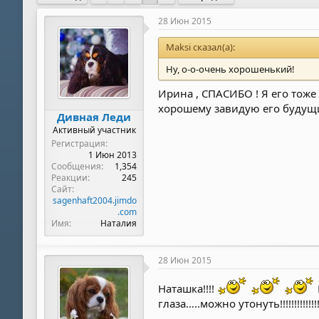
е
ч
м
а
28 Июн 2015
ы
л
а
Maksi сказал(а):
Ну, о-о-очень хорошенький!
Ирина , СПАСИБО ! Я его тоже
хорошему завидую его буду
Дивная Леди
Активный участник
Регистрация
1 Июн 2013
Сообщения
1,354
Реакции
245
Сайт
sagenhaft2004.jimdo
.com
Имя
Наталия
28 Июн 2015
Наташка!!!!
глаза…..можно утонуть!!!!!!!!!!!