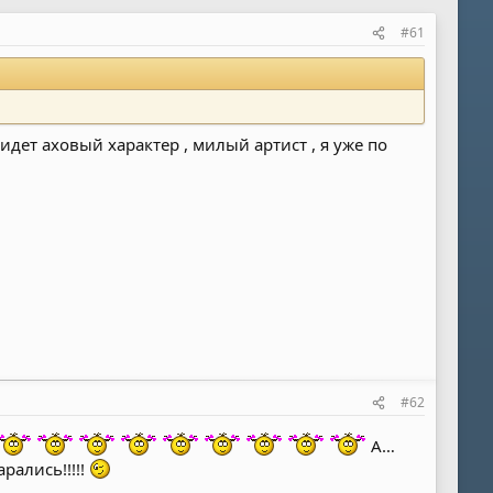
#61
дет аховый характер , милый артист , я уже по
#62
А…
рались!!!!!