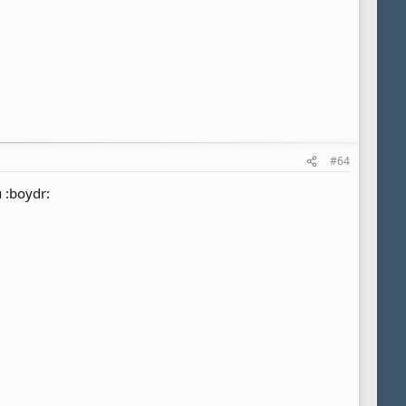
#64
 :boydr: