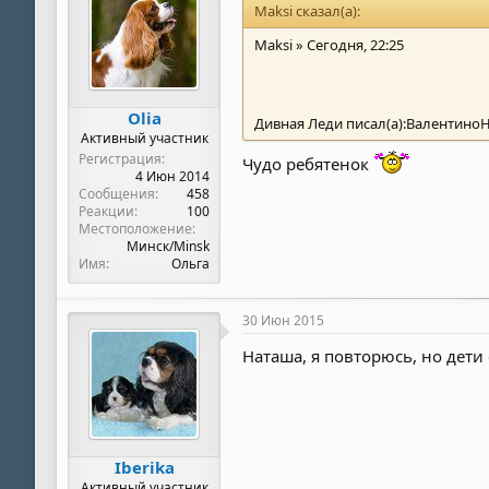
Maksi сказал(а):
Maksi » Сегодня, 22:25
Olia
Дивная Леди писал(а):ВалентиноН
Активный участник
Регистрация
Чудо ребятенок
4 Июн 2014
Сообщения
458
Реакции
100
Местоположение
Минск/Minsk
Имя
Ольга
30 Июн 2015
Наташа, я повторюсь, но дет
Iberika
Активный участник