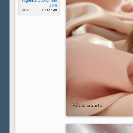
sagenhaft2004.jimdo
.com
Имя
Наталия