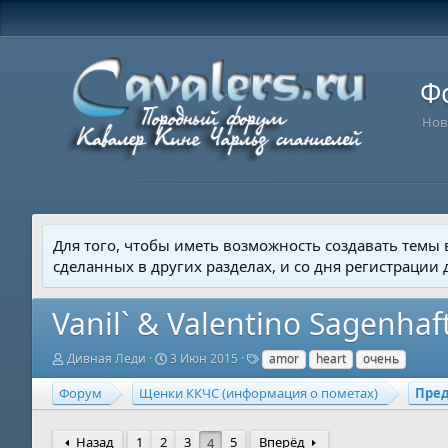
Ф
Нов
Для того, чтобы иметь возможность создавать темы
сделанных в других разделах, и со дня регистрации
Vanil` & Valentino Sagenhaf
А
Д
Т
Дивная Леди
3 Июн 2015
amor
heart
очень
в
а
е
т
т
г
Форум
Щенки ККЧС (информация о пометах)
Пре
о
а
и
р
н
т
а
Назад
1
2
3
5
Вперёд
4