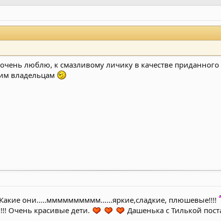
 очень люблю, к смазливому личику в качестве приданного и
щим владельцам
Какие они…..мммммммммм……яркие,сладкие, плюшевые!!!!
!!!!!! Очень красивые дети.
Дашенька с Тилькой поста