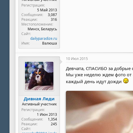
Регистрация
5 Май 2013
Сообщения
3,087
Реакции
316
Местоположение
Минск, Беларусь
Сайт
dailyparadize.ru
Имя
Валюша
10 Июл 2015
Девчата, СПАСИБО за добрые с
Мы уже неделю ждем фото от ф
каждый день идут дожди
Дивная Леди
Активный участник
Регистрация
1 Июн 2013
Сообщения
1,354
Реакции
245
Сайт