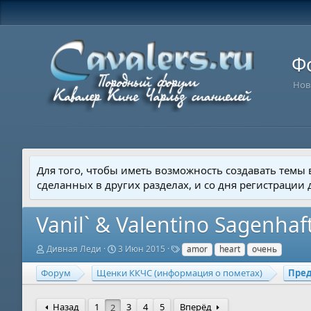
Ф
Нов
Для того, чтобы иметь возможность создавать темы
сделанных в других разделах, и со дня регистрации
Vanil` & Valentino Sagenhaf
А
Д
Т
Дивная Леди
3 Июн 2015
amor
heart
очень
в
а
е
т
т
г
Форум
Щенки ККЧС (информация о пометах)
Пре
о
а
и
р
н
т
а
Назад
1
3
4
5
Вперёд
2