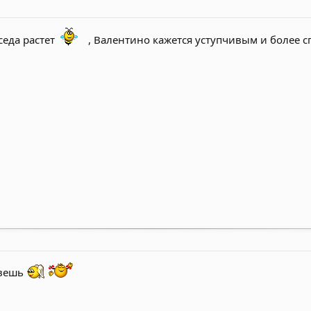
седа растет
, Валентино кажется уступчивым и более с
овешь