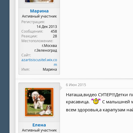
Марина
Активный участник
Регистрация
14 Дек 2013
Сообщения
458
Реакции
28
Местоположение
г.Москва
г.Зеленоград
Сайт
azartisiscusitel.wix.co
m
Имя
Марина
6 Июн 2015
Наташа,видео СУПЕР!!!Детки плю
красавица.
С малышней мн
всем здоровья,а карапузам н
Елена
Активный участник