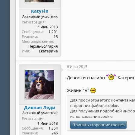
KatyFin
Активный участник
Регистрация
5 Июн 2013
Сообщения
1,201
Реакции
13
Местоположение
Пермь-Болгария
Имя
Екатерина
6 Июн 2015
Девочки спасибо
Катерин
Жизнь "V"
Для просмотра этого контента на
сторонних файлов cookie.
Дивная Леди
Для получения подробной инфор
Активный участник
использовании cookie
.
Регистрация
1 Июн 2013
Принять сторонние cookies
Сообщения
1,354
Реакции
245