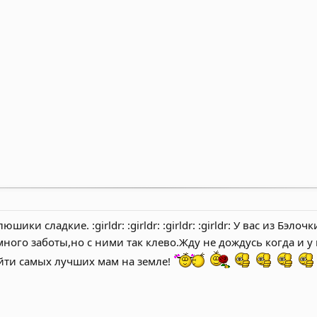
шики сладкие. :girldr: :girldr: :girldr: :girldr: У вас из Бэ
ого заботы,но с ними так клево.Жду не дождусь когда и у
айти самых лучших мам на земле!