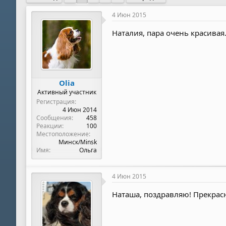
е
ч
м
а
4 Июн 2015
ы
л
а
Наталия, пара очень красивая
Olia
Активный участник
Регистрация
4 Июн 2014
Сообщения
458
Реакции
100
Местоположение
Минск/Minsk
Имя
Ольга
4 Июн 2015
Наташа, поздравляю! Прекрас