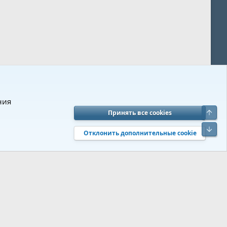
ния
Верх
Принять все cookies
вия и правила
Политика конфиденциальности
Помощь
R
Низ
S
Отклонить дополнительные cookie
S
 s9e/MediaSites