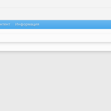
нтент
Информация