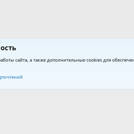
ость
аботы сайта, а также дополнительные cookies для обеспече
Обратная связь
Усло
дпочтений
®
®
form by XenForo
© 2010-2026 XenForo Ltd.
Перевод от Jumuro
|
Media embeds via