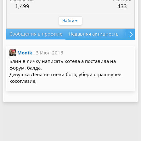
1,499
433
Найти
Сообщения в профиле
Недавняя активность
Конте
Monik
3 Июл 2016
Блин в личку написать хотела а поставила на
форум, балда.
Девушка Лена не гневи бога, убери страшнучее
косоглазие,