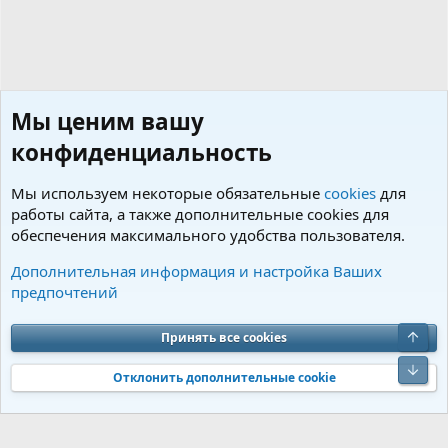
Мы ценим вашу
конфиденциальность
Мы используем некоторые обязательные
cookies
для
работы сайта, а также дополнительные cookies для
обеспечения максимального удобства пользователя.
Пользователи
Дополнительная информация и настройка Ваших
предпочтений
Cookies
Charm by DCom
Russian (RU)
Обратная связь
Условия и правила
Верх
Принять все cookies
Политика конфиденциальности
Помощь
R
S
Низ
S
Отклонить дополнительные cookie
®
Community platform by XenForo
© 2010-2026 XenForo Ltd.
Перевод от
®
Jumuro
|
Media embeds via s9e/MediaSites