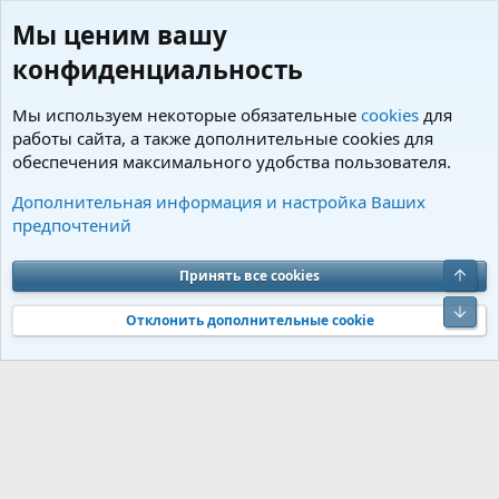
Мы ценим вашу
конфиденциальность
Мы используем некоторые обязательные
cookies
для
работы сайта, а также дополнительные cookies для
обеспечения максимального удобства пользователя.
Пользователи
Дополнительная информация и настройка Ваших
предпочтений
Cookies
Charm by DCom
Russian (RU)
Обратная связь
Условия и правила
Верх
Принять все cookies
Политика конфиденциальности
Помощь
R
S
Низ
S
Отклонить дополнительные cookie
®
Community platform by XenForo
© 2010-2026 XenForo Ltd.
Перевод от
®
Jumuro
|
Media embeds via s9e/MediaSites