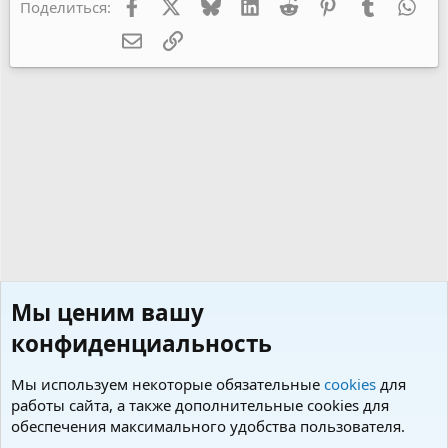
Facebook
X
Bluesky
LinkedIn
Reddit
Pinterest
Tumblr
Wha
Поделиться:
Электронная почта
Ссылка
Мы ценим вашу
конфиденциальность
Мы используем некоторые обязательные
cookies
для
работы сайта, а также дополнительные cookies для
обеспечения максимального удобства пользователя.
Поздравления