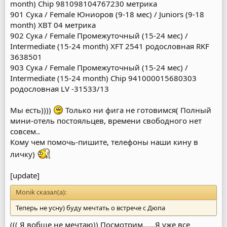
month) Chip 981098104767230 метрика
901 Сука / Female Юниоров (9-18 мес) / Juniors (9-18
month) ХВТ 04 метрика
902 Сука / Female Промежуточный (15-24 мес) /
Intermediate (15-24 month) XFT 2541 родословная RKF
3638501
903 Сука / Female Промежуточный (15-24 мес) /
Intermediate (15-24 month) Chip 941000015680303
родословная LV -31533/13
Мы есть))))
Только ни фига не готовимся( Полный
мини-отель постояльцев, времени свободного нет
совсем..
Кому чем помочь-пишите, телефоны наши кину в
личку)
[update]
Monik сказал(а):
Теперь не усну) буду мечтать о встрече с Дюпа
((( Я вобще не мечтаю)) Посмотрим......Я уже все