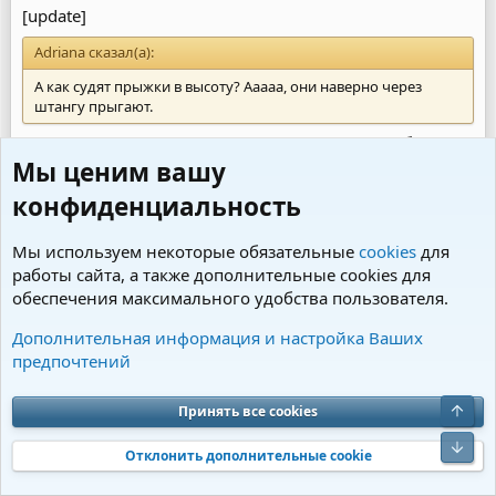
[update]
Adriana сказал(а):
А как судят прыжки в высоту? Ааааа, они наверно через
штангу прыгают.
И через планку, ее по высоте поднимают, или бывает
Мы ценим вашу
заборчик, надставляют панели выше и выше)
конфиденциальность
[update]
Monik сказал(а):
Мы используем некоторые обязательные
cookies
для
работы сайта, а также дополнительные cookies для
И очень заинтриговал МУЗЕЙ?!
обеспечения максимального удобства пользователя.
Оля, это много фото, старых журналов, публикаций,
Дополнительная информация и настройка Ваших
медалей.. Все, что связано с историей клуба)
предпочтений
Виртуальный есть на сайте клуба, а на выставке будет
реальный))
Верх
http://www.sobaka-perm.ru/centr-sportivnogo-
Принять все cookies
sobakovodstva/museum/history-page1
Низ
Отклонить дополнительные cookie
[update]