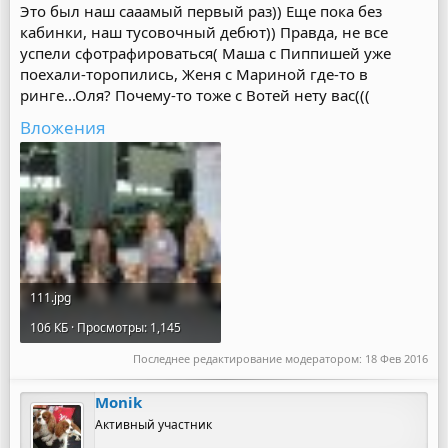
Это был наш сааамый первый раз)) Еще пока без
кабинки, наш тусовочный дебют)) Правда, не все
успели сфотрафироваться( Маша с Пиппишей уже
поехали-торопились, Женя с Мариной где-то в
ринге...Оля? Почему-то тоже с Вотей нету вас(((
Вложения
111.jpg
106 КБ · Просмотры: 1,145
Последнее редактирование модератором:
18 Фев 2016
Monik
Активный участник