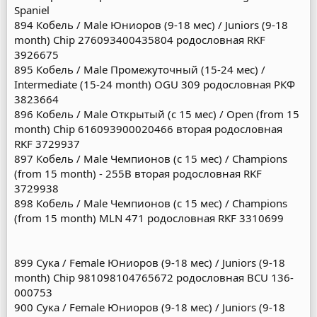
Spaniel
894 Кобель / Male Юниоров (9-18 мес) / Juniors (9-18
month) Chip 276093400435804 родословная RKF
3926675
895 Кобель / Male Промежуточный (15-24 мес) /
Intermediate (15-24 month) OGU 309 родословная РКФ
3823664
896 Кобель / Male Открытый (с 15 мес) / Open (from 15
month) Chip 616093900020466 вторая родословная
RKF 3729937
897 Кобель / Male Чемпионов (с 15 мес) / Champions
(from 15 month) - 255B вторая родословная RKF
3729938
898 Кобель / Male Чемпионов (с 15 мес) / Champions
(from 15 month) MLN 471 родословная RKF 3310699
899 Сука / Female Юниоров (9-18 мес) / Juniors (9-18
month) Chip 981098104765672 родословная BCU 136-
000753
900 Сука / Female Юниоров (9-18 мес) / Juniors (9-18