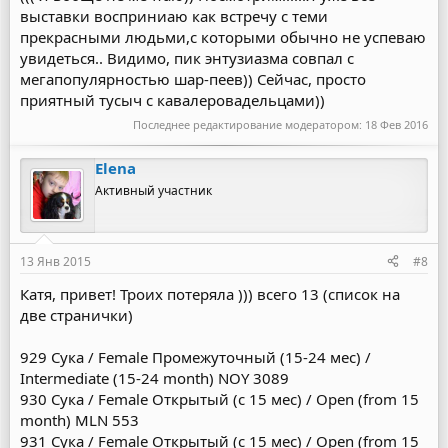
выставки восприниаю как встречу с теми
прекрасными людьми,с которыми обычно не успеваю
увидеться.. Видимо, пик энтузиазма совпал с
мегапопулярностью шар-пеев)) Сейчас, просто
приятный тусыч с кавалеровадельцами))
Последнее редактирование модератором:
18 Фев 2016
Elena
Активный участник
13 Янв 2015
#8
Катя, привет! Троих потеряла ))) всего 13 (список на
две странички)
929 Сука / Female Промежуточный (15-24 мес) /
Intermediate (15-24 month) NOY 3089
930 Сука / Female Открытый (с 15 мес) / Open (from 15
month) MLN 553
931 Сука / Female Открытый (с 15 мес) / Open (from 15