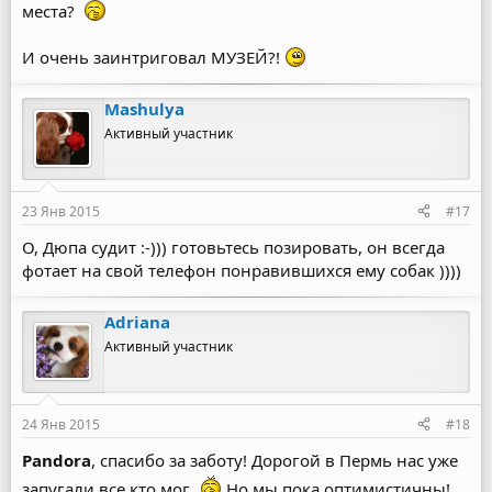
места?
И очень заинтриговал МУЗЕЙ?!
Mashulya
Активный участник
23 Янв 2015
#17
О, Дюпа судит :-))) готовьтесь позировать, он всегда
фотает на свой телефон понравившихся ему собак ))))
Adriana
Активный участник
24 Янв 2015
#18
Pandora
, спасибо за заботу! Дорогой в Пермь нас уже
запугали все кто мог
Но мы пока оптимистичны!