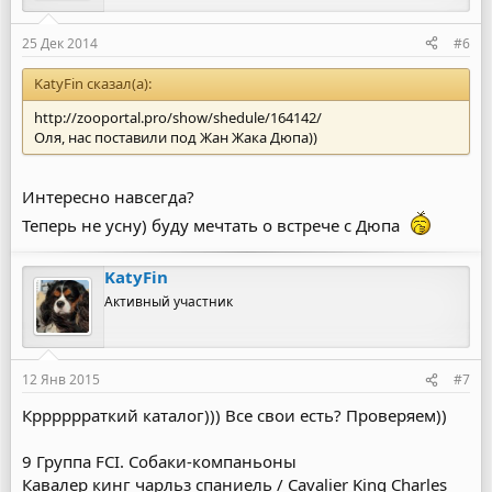
25 Дек 2014
#6
KatyFin сказал(а):
http://zooportal.pro/show/shedule/164142/
Оля, нас поставили под Жан Жака Дюпа))
Интересно навсегда?
Теперь не усну) буду мечтать о встрече с Дюпа
KatyFin
Активный участник
12 Янв 2015
#7
Крррррраткий каталог))) Все свои есть? Проверяем))
9 Группа FCI. Собаки-компаньоны
Кавалер кинг чарльз спаниель / Cavalier King Charles