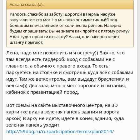
Adriana сказал(а):
Pandora, спасибо за заботу! Дорогой в Пермь нас уже
запугали все кто мог Но мы пока оптимистичны!Я под
большим впечатлением от количества рингов. Наверно
будем спрашивать: Вы не знаете как пройти к пятому рингу?
А как судят прыжки в высоту? Ааааа, они наверно через
штангу прыгают.
Лена, надо мне позвонить и я встречу)) Важно, что
там всегда есть гардероб. Вход с собаками не с
главного, а обычно с правого входа. То есть,
паркуетесь на стоянке и смотришь куда все с собаками
идут. Там же ветконтроль, вам выдадут браслетики и
велкам))) Два зала, много мест торговли и питания,
кабинок с презентацией пород.
Вот схемы на сайте Выставочного центра, на 3D
картинке видна зеленая панель здания и ворота
аркой) В арку не идете, идете в конец здания, куда
зеленая панель уходит
http://59dog.ru/ru/participation-terms/plan2014/