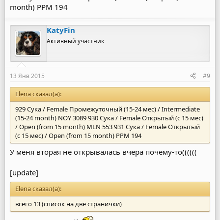
month) РРМ 194
KatyFin
Активный участник
13 Янв 2015
#9
Elena сказал(а):
929 Сука / Female Промежуточный (15-24 мес) / Intermediate
(15-24 month) NOY 3089 930 Сука / Female Открытый (с 15 мес)
/ Open (from 15 month) MLN 553 931 Сука / Female Открытый
(с 15 мес) / Open (from 15 month) РРМ 194
У меня вторая не открывалась вчера почему-то((((((
[update]
Elena сказал(а):
всего 13 (список на две странички)