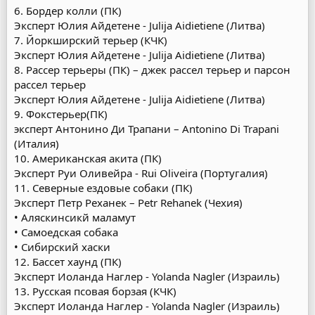
6. Бордер колли (ПК)
Эксперт Юлия Айдетене - Julija Aidietiene (Литва)
7. Йоркширский терьер (КЧК)
Эксперт Юлия Айдетене - Julija Aidietiene (Литва)
8. Рассер терьеры (ПК) – джек рассел терьер и парсон
рассел терьер
Эксперт Юлия Айдетене - Julija Aidietiene (Литва)
9. Фокстерьер(ПК)
эксперт Антонино Ди Трапани – Antonino Di Trapani
(Италия)
10. Американская акита (ПК)
Эксперт Руи Оливейра - Rui Oliveira (Португалия)
11. Северные ездовые собаки (ПК)
Эксперт Петр Реханек – Petr Rehanek (Чехия)
• Аляскинсикй маламут
• Самоедская собака
• Сибирский хаски
12. Бассет хаунд (ПК)
Эксперт Иоланда Наглер - Yolanda Nagler (Израиль)
13. Русская псовая борзая (КЧК)
Эксперт Иоланда Наглер - Yolanda Nagler (Израиль)