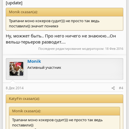
[update]
Monik сказал(а):
Трапани моно кокеров судит))) не просто так ведь
поставили)) значит понимэ
Ну, можжет быть.. Про него ничего не знаююю...Он
вельш-терьеров разводит....
Последнее редактирование модератором:
18 Фев 2016
Monik
Активный участник
8 Дек 2014
#4
KatyFin сказал(а):
Monik сказал(а):
Трапани моно кокеров судит))) не просто так ведь
поставили))