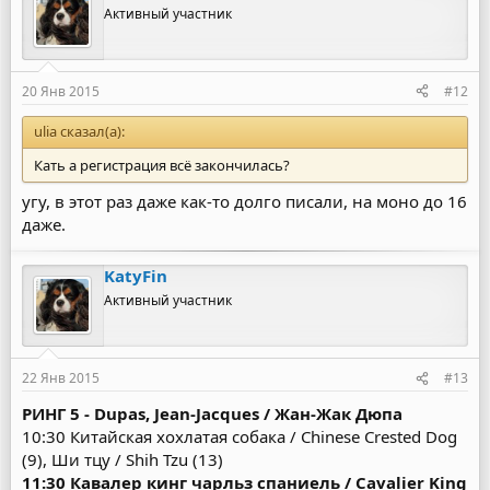
Активный участник
20 Янв 2015
#12
ulia сказал(а):
Кать а регистрация всё закончилась?
угу, в этот раз даже как-то долго писали, на моно до 16
даже.
KatyFin
Активный участник
22 Янв 2015
#13
РИНГ 5 - Dupas, Jean-Jacques / Жан-Жак Дюпа
10:30 Китайская хохлатая собака / Chinese Crested Dog
(9), Ши тцу / Shih Tzu (13)
11:30 Кавалер кинг чарльз спаниель / Cavalier King