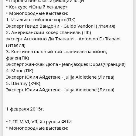
• Породы вне классификации ФЦИ
• Конкурс «Юный хендлер»
• Монопородные выставки:
1. Итальянский кане корсо(ПК)
Эксперт Гвидо Вандони - Guido Vandoni (Италия)
2. Американский кокер спаниель (ПК)
эксперт Антонино Ди Трапани – Antonino Di Trapani
(Италия)
3. Континентальный той спаниель-папийон,
фален(ПК)
Эксперт Жан-Жак Дюпа - Jean-Jasques Dupas(Франция)
4. Мопс (ПК)
Эксперт Юлия Айдетене - Julija Aidietiene (Литва)
5. Ши тцу (КЧК)
Эксперт Юлия Айдетене - Julija Aidietiene (Литва)
1 февраля 2015г.
• I, III, V, VI, VII, X группы ФЦИ
• Монопородные выставки: