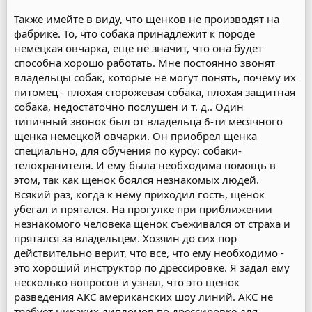
Также имейте в виду, что щенков не производят на
фабрике. То, что собака принадлежит к породе
немецкая овчарка, еще не значит, что она будет
способна хорошо работать. Мне постоянно звонят
владельцы собак, которые не могут понять, почему их
питомец - плохая сторожевая собака, плохая защитная
собака, недостаточно послушен и т. д.. Один
типичный звонок был от владельца 6-ти месячного
щенка немецкой овчарки. Он приобрел щенка
специально, для обучения по курсу: собаки-
телохранителя. И ему была необходима помощь в
этом, так как щенок боялся незнакомых людей.
Всякий раз, когда к нему приходил гость, щенок
убегал и прятался. На прогулке при приближении
незнакомого человека щенок съеживался от страха и
прятался за владельцем. Хозяин до сих пор
действительно верит, что все, что ему необходимо -
это хороший инструктор по дрессировке. Я задал ему
несколько вопросов и узнал, что это щенок
разведения АКС американских шоу линий. АКС не
требует никаких дипломов по дрессировке для