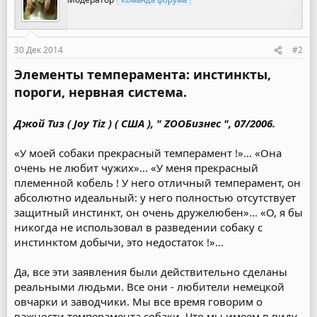
и
и
:
30 Дек 2014
#2
Элементы темперамента: инстинкты,
пороги, нервная система.
Джой Тиз ( Joy Tiz ) ( США ), " ZOOБизнес ", 07/2006.
«У моей собаки прекрасный темперамент !»... «Она
очень не любит чужих»... «У меня прекрасный
племенной кобель ! У него отличный темперамент, он
абсолютно идеальный: у него полностью отсутствует
защитный инстинкт, он очень дружелюбен»... «О, я бы
никогда не использовал в разведении собаку с
инстинктом добычи, это недостаток !»...
Да, все эти заявления были действительно сделаны
реальными людьми. Все они - любители немецкой
овчарки и заводчики. Мы все время говорим о
важности темперамента собаки. Что мы имеем в виду