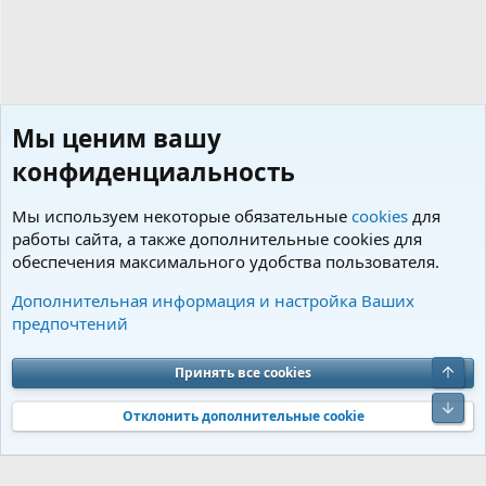
Мы ценим вашу
конфиденциальность
Мы используем некоторые обязательные
cookies
для
работы сайта, а также дополнительные cookies для
обеспечения максимального удобства пользователя.
Генетика
Дополнительная информация и настройка Ваших
предпочтений
Cookies
Charm by DCom
Russian (RU)
Обратная связь
Условия и правила
Верх
Принять все cookies
Политика конфиденциальности
Помощь
R
S
Низ
S
Отклонить дополнительные cookie
®
Community platform by XenForo
© 2010-2026 XenForo Ltd.
Перевод от
®
Jumuro
|
Media embeds via s9e/MediaSites