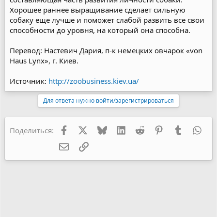
Хорошее раннее выращивание сделает сильную
собаку еще лучше и поможет слабой развить все свои
способности до уровня, на который она способна.
Перевод: Настевич Дария, п-к немецких овчарок «von
Haus Lynx», г. Киев.
Источник:
http://zoobusiness.kiev.ua/
Для ответа нужно войти/зарегистрироваться
Facebook
X
Bluesky
LinkedIn
Reddit
Pinterest
Tumblr
Wha
Поделиться:
Электронная почта
Ссылка