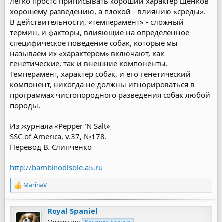
легко просто приписывать хороший характер щенков
хорошему разведению, а плохой - влиянию «среды».
В действительности, «темперамент» - сложный
термин, и факторы, влияющие на определенное
специфическое поведение собак, которые мы
называем их «характером» включают, как
генетические, так и внешние компоненты.
Темперамент, характер собак, и его генетический
компонент, никогда не должны игнорироваться в
программах чистопородного разведения собак любой
породы.
Из журнала «Pepper 'N Salt»,
SSC of America, v.37, №178.
Перевод В. Слипченко
http://bambinodisole.a5.ru
MarinaV
Р
е
а
Royal Spaniel
к
ц
Модератор
Команда форума