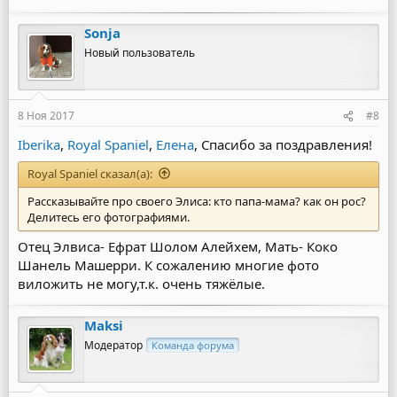
Sonja
Новый пользователь
8 Ноя 2017
#8
Iberika
,
Royal Spaniel
,
Елена
, Спасибо за поздравления!
Royal Spaniel сказал(а):
Рассказывайте про своего Элиса: кто папа-мама? как он рос?
Делитесь его фотографиями.
Отец Элвиса- Ефрат Шолом Алейхем, Мать- Коко
Шанель Машерри. К сожалению многие фото
виложить не могу,т.к. очень тяжёлые.
Maksi
Модератор
Команда форума