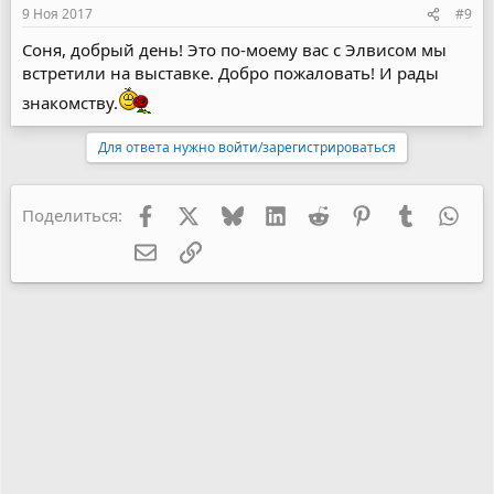
9 Ноя 2017
#9
Соня, добрый день! Это по-моему вас с Элвисом мы
встретили на выставке. Добро пожаловать! И рады
знакомству.
Для ответа нужно войти/зарегистрироваться
Facebook
X
Bluesky
LinkedIn
Reddit
Pinterest
Tumblr
Wha
Поделиться:
Электронная почта
Ссылка