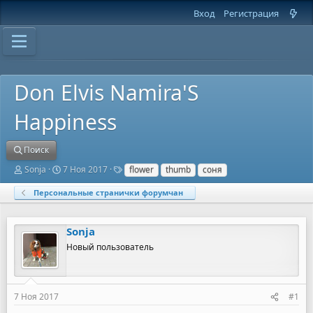
Вход
Регистрация
Don Elvis Namira'S
Happiness
Поиск
А
Д
Т
Sonja
7 Ноя 2017
flower
thumb
соня
в
а
е
т
т
г
Персональные странички форумчан
о
а
и
р
н
т
а
Sonja
е
ч
м
а
Новый пользователь
ы
л
а
7 Ноя 2017
#1