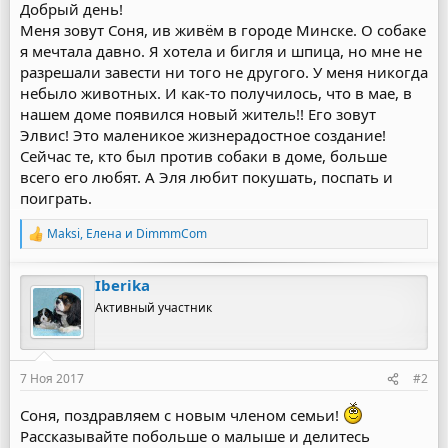
Добрый день!
Меня зовут Соня, ив живём в городе Минске. О собаке
я мечтала давно. Я хотела и бигля и шпица, но мне не
разрешали завести ни того не другого. У меня никогда
небыло животных. И как-то получилось, что в мае, в
нашем доме появился новый житель!! Его зовут
Элвис! Это маленикое жизнерадостное создание!
Сейчас те, кто был против собаки в доме, больше
всего его любят. А Эля любит покушать, поспать и
поиграть.
Maksi
,
Елена
и
DimmmCom
Р
е
а
Iberika
к
ц
Активный участник
и
и
:
7 Ноя 2017
#2
Соня, поздравляем с новым членом семьи!
Рассказывайте побольше о малыше и делитесь