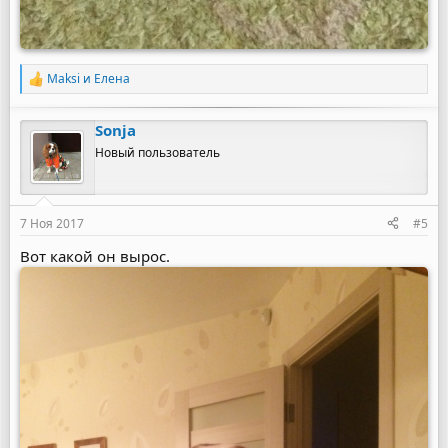
Maksi
и
Елена
Р
е
а
Sonja
к
ц
Новый пользователь
и
и
:
7 Ноя 2017
#5
Вот какой он вырос.