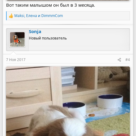
Вот таким малышом он был в 3 месяца.
Maksi
,
Елена
и
DimmmCom
Р
е
а
Sonja
к
ц
Новый пользователь
и
и
:
7 Ноя 2017
#4