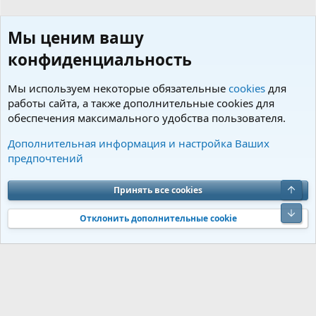
Мы ценим вашу
конфиденциальность
Мы используем некоторые обязательные
cookies
для
работы сайта, а также дополнительные cookies для
обеспечения максимального удобства пользователя.
Персональные странички форумчан
Дополнительная информация и настройка Ваших
предпочтений
Cookies
Charm by DCom
Russian (RU)
Обратная связь
Условия и правила
Верх
Принять все cookies
Политика конфиденциальности
Помощь
R
S
Низ
S
Отклонить дополнительные cookie
®
Community platform by XenForo
© 2010-2026 XenForo Ltd.
Перевод от
®
Jumuro
|
Media embeds via s9e/MediaSites