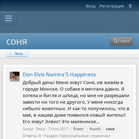
Вход
Регистрация
соня
Поиск
Теги
Don Elvis Namira'S Happiness
Добрый день! Меня зовут Соня, ив живём в
городе Минске. О собаке я мечтала давно. Я
хотела и бигля и шпица, но мне не разрешали
завести ни того не другого. У меня никогда
небыло животных. И как-то получилось, что в
мае, в нашем доме появился новый житель!!
Его зовут Элвис! Это маленикое...
Sonja
Тема
7 Ноя 2017
flower
thumb
соня
Ответы: 8
Раздел:
Персональные странички