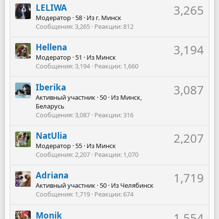
LELIWA
3,265
Модератор
·
58
·
Из
г. Минск
Сообщения
3,265
Реакции
812
Hellena
3,194
Модератор
·
51
·
Из
Минск
Сообщения
3,194
Реакции
1,660
Iberika
3,087
Активный участник
·
50
·
Из
Минск,
Беларусь
Сообщения
3,087
Реакции
316
NatUlia
2,207
Модератор
·
55
·
Из
Минск
Сообщения
2,207
Реакции
1,070
Adriana
1,719
Активный участник
·
50
·
Из
Челябинск
Сообщения
1,719
Реакции
674
Monik
1,554