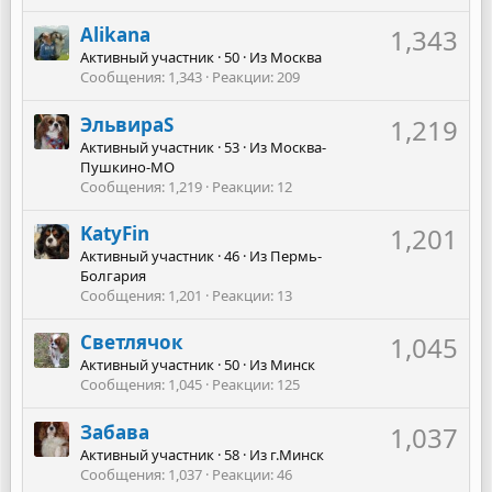
Alikana
1,343
Активный участник
·
50
·
Из
Москва
Сообщения
1,343
Реакции
209
ЭльвираS
1,219
Активный участник
·
53
·
Из
Москва-
Пушкино-МО
Сообщения
1,219
Реакции
12
KatyFin
1,201
Активный участник
·
46
·
Из
Пермь-
Болгария
Сообщения
1,201
Реакции
13
Светлячок
1,045
Активный участник
·
50
·
Из
Минск
Сообщения
1,045
Реакции
125
Забава
1,037
Активный участник
·
58
·
Из
г.Минск
Сообщения
1,037
Реакции
46