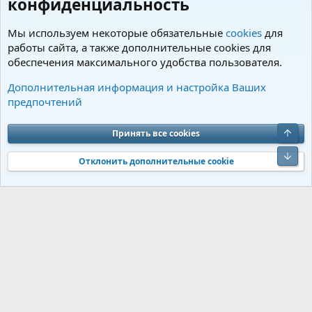
конфиденциальность
Мы используем некоторые обязательные
cookies
для
работы сайта, а также дополнительные cookies для
обеспечения максимального удобства пользователя.
Пользователи
Дополнительная информация и настройка Ваших
предпочтений
Cookies
Charm by DCom
Russian (RU)
Обратная связь
Условия и правила
Верх
Принять все cookies
Политика конфиденциальности
Помощь
R
S
Низ
S
Отклонить дополнительные cookie
®
Community platform by XenForo
© 2010-2026 XenForo Ltd.
Перевод от
®
Jumuro
|
Media embeds via s9e/MediaSites