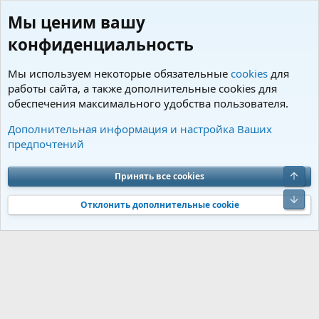
Мы ценим вашу
конфиденциальность
Мы используем некоторые обязательные
cookies
для
работы сайта, а также дополнительные cookies для
обеспечения максимального удобства пользователя.
Пользователи
Дополнительная информация и настройка Ваших
предпочтений
Cookies
Charm by DCom
Russian (RU)
Обратная связь
Условия и правила
Верх
Принять все cookies
Политика конфиденциальности
Помощь
R
S
Низ
S
Отклонить дополнительные cookie
®
Community platform by XenForo
© 2010-2026 XenForo Ltd.
Перевод от
®
Jumuro
|
Media embeds via s9e/MediaSites