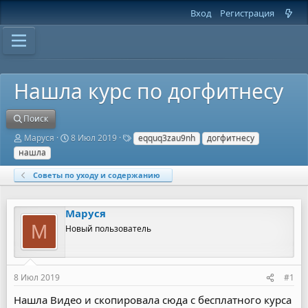
Вход
Регистрация
Нашла курс по догфитнесу
Поиск
А
Д
Т
Маруся
8 Июл 2019
eqquq3zau9nh
догфитнесу
в
а
е
нашла
т
т
г
о
а
и
Советы по уходу и содержанию
р
н
т
а
е
ч
Маруся
м
а
ы
л
М
Новый пользователь
а
8 Июл 2019
#1
Нашла Видео и скопировала сюда с бесплатного курса