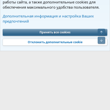
работы сайта, а также дополнительные cookies для
обеспечения максимального удобства пользователя.
Советы по уходу и содержанию
Дополнительная информация и настройка Ваших
предпочтений
Cookies
Charm by DCom
Russian (RU)
Обратная связь
Условия и правила
Верх
Принять все cookies
Политика конфиденциальности
Помощь
R
S
Низ
S
Отклонить дополнительные cookie
®
Community platform by XenForo
© 2010-2026 XenForo Ltd.
Перевод от
®
Jumuro
|
Media embeds via s9e/MediaSites