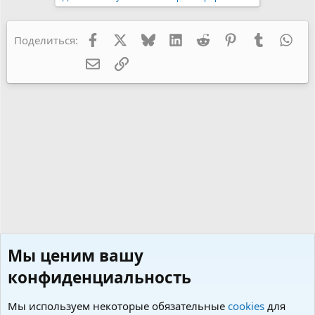
к
ц
и
и
Facebook
X
Bluesky
LinkedIn
Reddit
Pinterest
Tumblr
Wha
Поделиться:
:
Электронная почта
Ссылка
Мы ценим вашу
конфиденциальность
Мы используем некоторые обязательные
cookies
для