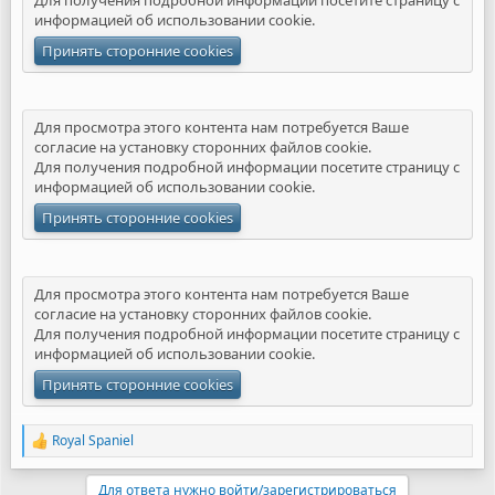
Для получения подробной информации посетите страницу с
информацией об
использовании cookie
.
Принять сторонние cookies
Для просмотра этого контента нам потребуется Ваше
согласие на установку сторонних файлов cookie.
Для получения подробной информации посетите страницу с
информацией об
использовании cookie
.
Принять сторонние cookies
Для просмотра этого контента нам потребуется Ваше
согласие на установку сторонних файлов cookie.
Для получения подробной информации посетите страницу с
информацией об
использовании cookie
.
Принять сторонние cookies
Royal Spaniel
Р
е
а
Для ответа нужно войти/зарегистрироваться