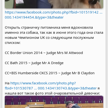
https://www.facebook.com/photo.php?fbid=101519142 ...
000.1434194454.&type=3&theater
Открыть страничку питомника меня вдохновила
именно эта собака, так как в июне этого года она стала
новым Чемпионом UK со следующим послужным
списком:
CC Border Union 2014 ~ Judge Mrs M Attwood
CC Bath 2015 ~ Judge Mr A Dredge
CC+BIS Humberside CKCS 2015 ~ Judge Mr B Claydon
На
https://www.facebook.com/photo.php?
fbid=101530787 ... 000.1434130743.&type=3&theater
я
нашла вот такое фото этой очаровательной девочки: