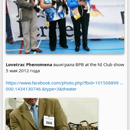
Lovetrac Phenomena
выиграла BPB at the NI Club show
5 мая 2012 года
https://www.facebook.com/photo.php?fbid=101508899 ...
000.1434130746.&type=3&theater