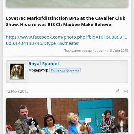
Lovetrac Markofdistinction BPIS at the Cavalier Club
Show. His sire was BIS Ch Maibee Make Believe.
https://www.facebook.com/photo.php?fbid=101508899 ...
000.1434130746.&type=3&theater
Последнее редактирование:
3 Июн 2025
Royal Spaniel
Модератор
Команда форума
12 Июн 2015
#4