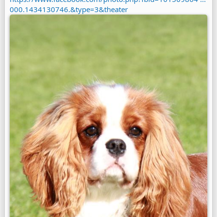
000.1434130746.&type=3&theater