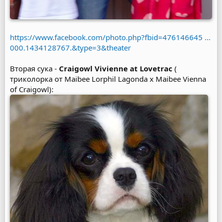
https://www.facebook.com/photo.php?fbid=476146645 ...
000.1434128767.&type=3&theater
Вторая сука -
Craigowl Vivienne at Lovetrac
(
триколорка от Maibee Lorphil Lagonda x Maibee Vienna
of Craigowl):