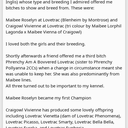
Inglis) whose type and breeding I admired offered me
bitches to show and breed from. These were:
Maibee Roselyn at Lovetrac (Blenheim by Montrose) and
Craigowl Vivienne at Lovetrac (tri colour by Maibee Lorphil
Lagonda x Maibee Vienna of Craigowl)
I loved both the girls and their breeding.
Shortly afterwards a friend offered me a third bitch
Phrenchy Am A Bovvered Lovetrac (sister to Phrenchy
Pollyanna 2CCs) when a change in circumstance meant she
was unable to keep her. She was also predominantly from
Maibee lines.
All three turned out to be important to my kennel.
Maibee Roselyn became my first Champion
Craigowl Vivienne has produced some lovely offspring
including Lovetrac Vienetta (dam of Lovetrac Phenomena),
Lovetrac Picasso, Lovetrac Smarty, Lovetrac Bella Bella,
Lovetrac Eureka, and Lovetrac Euphoria.