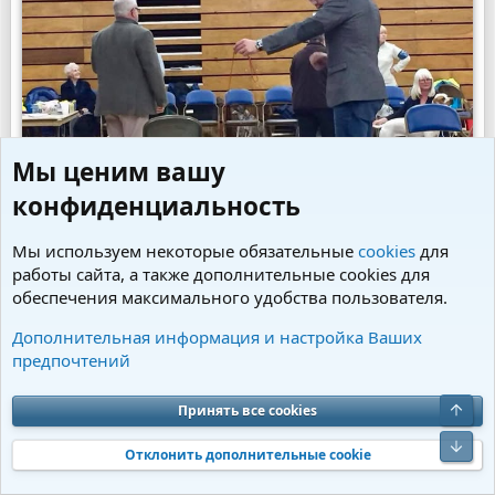
Мы ценим вашу
конфиденциальность
Мы используем некоторые обязательные
cookies
для
работы сайта, а также дополнительные cookies для
обеспечения максимального удобства пользователя.
Дополнительная информация и настройка Ваших
На сайте
http://www.lovetrac.co.uk/index.php?
предпочтений
option=com_content&view=article&id=70&Itemid=465
о
LOVETRAC SCRUMDIDDLY
приведено ее описание с
Принять все cookies
выставок:
Отклонить дополнительные cookie
"Это очень красиво окрашенная сука бленхейм,
оправдывающая свое имя. Очень женственная