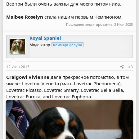
Все три были очень важны для моего питомника.
Maibee Roselyn
стала нашим первым Чемпионом.
Последнее редактирование:
3 Июн 2025
Royal Spaniel
Модератор
Команда форума
12 Июн 2015
#3
Craigowl Vivienne
дала прекрасное потомство, в том
числе: Lovetrac Vienetta (мать Lovetrac Phenomena),
Lovetrac Picasso, Lovetrac Smarty, Lovetrac Bella Bella,
Lovetrac Eureka, and Lovetrac Euphoria.