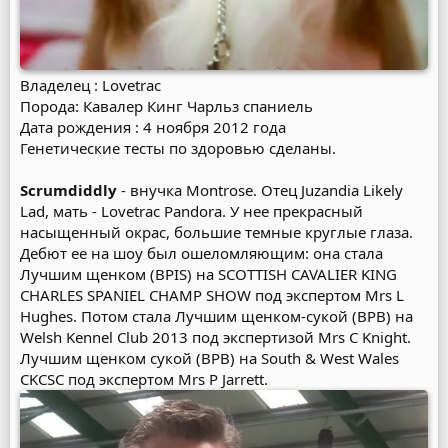
Владелец : Lovetrac
Порода: Кавалер Кинг Чарльз спаниель
Дата рождения : 4 ноября 2012 года
Генетические тесты по здоровью сделаны.
Scrumdiddly
- внучка Montrose. Отец Juzandia Likely
Lad, мать - Lovetrac Pandora. У нее прекрасный
насыщенный окрас, большие темные круглые глаза.
Дебют ее на шоу был ошеломляющим: она стала
Лучшим щенком (BPIS) на SCOTTISH CAVALIER KING
CHARLES SPANIEL CHAMP SHOW под экспертом Mrs L
Hughes. Потом стала Лучшим щенком-сукой (BPB) на
Welsh Kennel Club 2013 под экспертизой Mrs C Knight.
Лучшим щенком сукой (BPB) на South & West Wales
CKCSC под экспертом Mrs P Jarrett.