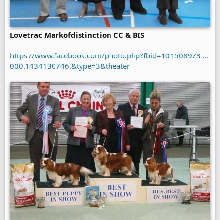
Lovetrac Markofdistinction CC & BIS
https://www.facebook.com/photo.php?fbid=101508973 ...
000.1434130746.&type=3&theater