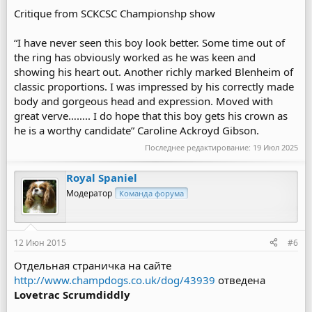
Critique from SCKCSC Championshp show
“I have never seen this boy look better. Some time out of
the ring has obviously worked as he was keen and
showing his heart out. Another richly marked Blenheim of
classic proportions. I was impressed by his correctly made
body and gorgeous head and expression. Moved with
great verve…….. I do hope that this boy gets his crown as
he is a worthy candidate” Caroline Ackroyd Gibson.
Последнее редактирование:
19 Июл 2025
Royal Spaniel
Модератор
Команда форума
12 Июн 2015
#6
Отдельная страничка на сайте
http://www.champdogs.co.uk/dog/43939
отведена
Lovetrac Scrumdiddly