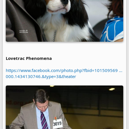
Lovetrac Phenomena
https://www.facebook.com/photo.php?fbid=101509569 ...
000.1434130746.&type=3&theater