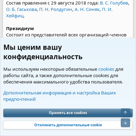
Состав правления с 29 августа 2018 года:
В. С. Голубев
,
О. Б. Гаськова
,
П. Н. Ролдугин
,
А. Н. Синяк
,
П. И.
Хейфиц
.
Президиум
Состоит из представителей всех организаций-членов
РКФ. Количество представителей каждого члена РКФ
Мы ценим вашу
может быть от 1 до 3 человек. Президент РКФ по
должности является членом президиума. Избирается
конфиденциальность
каждые 5 лет. Состав президиума с 29 августа 2018
года.
Мы используем некоторые обязательные
cookies
для
работы сайта, а также дополнительные cookies для
Комиссии
обеспечения максимального удобства пользователя.
В федерации созданы комиссии по разным
направлениям:
Дополнительная информация и настройка Ваших
предпочтений
Племенная комиссия
Верх
Принять все cookies
Выставочная комиссия
Комиссия по рабочим качествам охотничьих
Низ
Отклонить дополнительные cookie
собак
Комиссия по дрессировке и испытаниям рабочих