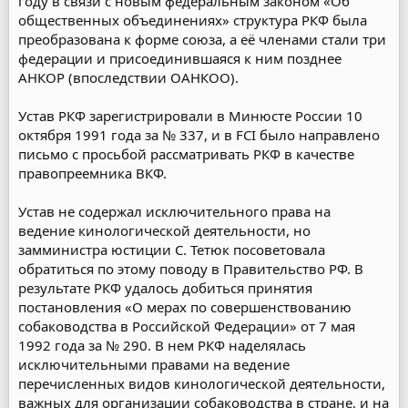
году в связи с новым федеральным законом «Об
общественных объединениях» структура РКФ была
преобразована к форме союза, а её членами стали три
федерации и присоединившаяся к ним позднее
АНКОР (впоследствии ОАНКОО).
Устав РКФ зарегистрировали в Минюсте России 10
октября 1991 года за № 337, и в FCI было направлено
письмо с просьбой рассматривать РКФ в качестве
правопреемника ВКФ.
Устав не содержал исключительного права на
ведение кинологической деятельности, но
замминистра юстиции С. Тетюк посоветовала
обратиться по этому поводу в Правительство РФ. В
результате РКФ удалось добиться принятия
постановления «О мерах по совершенствованию
собаководства в Российской Федерации» от 7 мая
1992 года за № 290. В нем РКФ наделялась
исключительными правами на ведение
перечисленных видов кинологической деятельности,
важных для организации собаководства в стране, и на