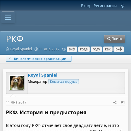
Вход
Регистрация
РКФ
Поиск
А
Д
Т
Royal Spaniel
11 Янв 2017
вкф
года
году
как
ркф
в
а
е
т
т
г
Кинологические организации
о
а
и
р
н
т
а
Royal Spaniel
е
ч
м
а
Модератор
Команда форума
ы
л
а
11 Янв 2017
#1
РКФ. История и предыстория
В этом году РКФ отмечает свое двадцатилетие, и это