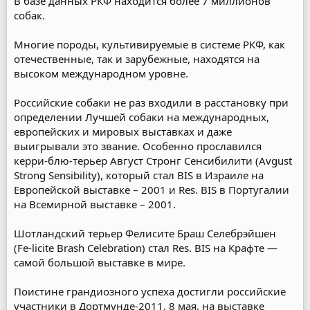
В базе данных РКФ находится более 7 миллионов
собак.
Многие породы, культивируемые в системе РКФ, как
отечественные, так и зарубежные, находятся на
высоком международном уровне.
Российские собаки не раз входили в расстановку при
определении Лучшей собаки на международных,
европейских и мировых выставках и даже
выигрывали это звание. Особенно прославился
керри-блю-терьер Август Стронг Сенсибилити (Avgust
Strong Sensibility), который стал BIS в Израиле на
Европейской выставке – 2001 и Res. BIS в Португалии
на Всемирной выставке – 2001.
Шотландский терьер Фелисите Браш Селебрэйшен
(Fe-liсite Brash Celebration) стал Res. BIS на Крафте —
самой большой выставке в мире.
Поистине грандиозного успеха достигли российские
участники в Дортмунде-2011, 8 мая, на выставке