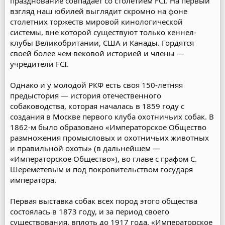
празднование совпадает со столетием FCI. На первый
взгляд наш юбилей выглядит скромно на фоне
столетних торжеств мировой кинологической
системы, вне которой существуют только кеннел-
клубы Великобритании, США и Канады. Гордятся
своей более чем вековой историей и члены —
учредители FCI.
Однако и у молодой РКФ есть своя 150-летняя
предыстория — история отечественного
собаководства, которая началась в 1859 году с
создания в Москве первого клуба охотничьих собак. В
1862-м было образовано «Императорское Общество
размножения промысловых и охотничьих животных
и правильной охоты» (в дальнейшем —
«Императорское Общество»), во главе с графом С.
Шереметевым и под покровительством государя
императора.
Первая выставка собак всех пород этого общества
состоялась в 1873 году, и за период своего
существования, вплоть до 1917 года, «Императорское