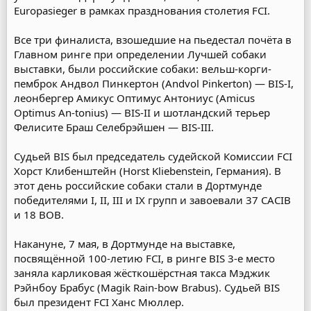
Europasieger в рамках празднования столетия FCI.
Все три финалиста, взошедшие на пьедестал почёта в
Главном ринге при определении Лучшей собаки
выставки, были российские собаки: вельш-корги-
пемброк Андвол Пинкертон (Andvol Pinkerton) — BIS-I,
леонбергер Амикус Оптимус Антониус (Amicus
Optimus An-tonius) — BIS-II и шотландский терьер
Фелисите Браш Селебрэйшен — BIS-III.
Судьей BIS был председатель судейской Комиссии FCI
Хорст Клибенштейн (Horst Kliebenstein, Германия). В
этот день российские собаки стали в Дортмунде
победителями I, II, III и IX групп и завоевали 37 CACIB
и 18 BOB.
Накануне, 7 мая, в Дортмунде на выставке,
посвящённой 100-летию FCI, в ринге BIS 3-е место
заняла карликовая жёсткошёрстная такса Мэджик
Рэйнбоу Брабус (Magik Rain-bow Brabus). Судьей BIS
был президент FCI Ханс Мюллер.