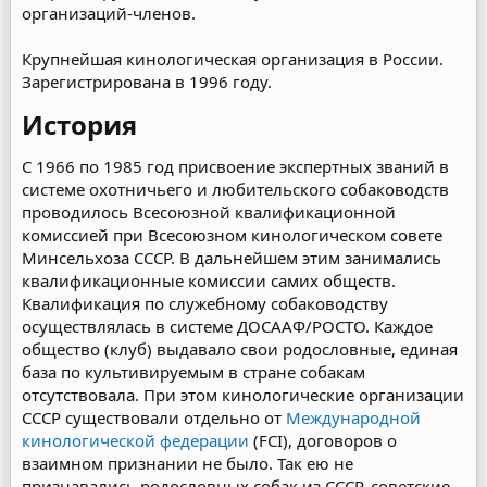
организаций-членов.
Крупнейшая кинологическая организация в России.
Зарегистрирована в 1996 году.
История​
С 1966 по 1985 год присвоение экспертных званий в
системе охотничьего и любительского собаководств
проводилось Всесоюзной квалификационной
комиссией при Всесоюзном кинологическом совете
Минсельхоза СССР. В дальнейшем этим занимались
квалификационные комиссии самих обществ.
Квалификация по служебному собаководству
осуществлялась в системе ДОСААФ/РОСТО. Каждое
общество (клуб) выдавало свои родословные, единая
база по культивируемым в стране собакам
отсутствовала. При этом кинологические организации
CCCР существовали отдельно от
Международной
кинологической федерации
(FCI), договоров о
взаимном признании не было. Так ею не
признавались родословных собак из СССР, советские