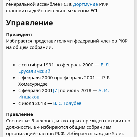
генеральной ассамблее FCI в
Дортмунде
РКФ
становится действительным членом FCI.
Управление​
Президент
Избирается представителями федераций-членов РКФ
на общем собрании.
с сентября 1991 по февраль 2000 —
Е. Л.
Ерусалимский
с февраля 2000 про февраль 2001 — Р. Р.
Хомасуридзе
с февраля 2001
[7]
по июль 2018 —
А. И.
Иншаков
c июля 2018 —
В. С. Голубев
Правление
Состоит из 5 человек, из которых президент входит по
должности, а 4 избираются общим собранием
организаций-членов РКФ. Избирается каждые 5 лет.