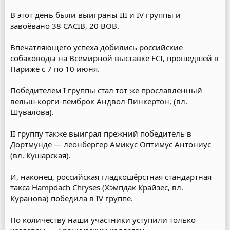
В этот день были выиграны III и IV группы и
завоёвано 38 CACIB, 20 BOB.
Впечатляющего успеха добились российские
собаководы на Всемирной выставке FCI, прошедшей в
Париже с 7 по 10 июня.
Победителем I группы стал тот же прославленный
вельш-корги-пемброк Андвол Пинкертон, (вл.
Шувалова).
II группу также выиграл прежний победитель в
Дортмунде — леонбергер Амикус Оптимус Антониус
(вл. Кушарская).
И, наконец, российская гладкошёрстная стандартная
такса Hampdach Chryses (Хэмпдак Крайзес, вл.
Куранова) победила в IV группе.
По количеству наши участники уступили только