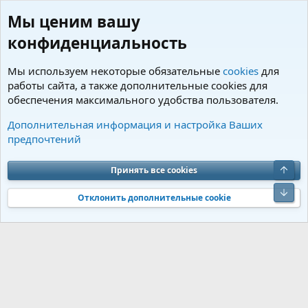
Мы ценим вашу
конфиденциальность
Мы используем некоторые обязательные
cookies
для
работы сайта, а также дополнительные cookies для
обеспечения максимального удобства пользователя.
Теги
Дополнительная информация и настройка Ваших
предпочтений
Cookies
Charm by DCom
Russian (RU)
Обратная связь
Условия и правила
Верх
Принять все cookies
Политика конфиденциальности
Помощь
R
S
Низ
S
Отклонить дополнительные cookie
®
Community platform by XenForo
© 2010-2026 XenForo Ltd.
Перевод от
®
Jumuro
|
Media embeds via s9e/MediaSites