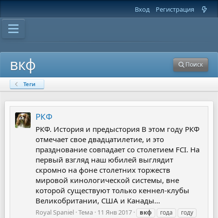
Вход
Регистрация
вкф
Поиск
Теги
РКФ
РКФ. История и предыстория В этом году РКФ
отмечает свое двадцатилетие, и это
празднование совпадает со столетием FCI. На
первый взгляд наш юбилей выглядит
скромно на фоне столетних торжеств
мировой кинологической системы, вне
которой существуют только кеннел-клубы
Великобритании, США и Канады...
Royal Spaniel
Тема
11 Янв 2017
вкф
года
году