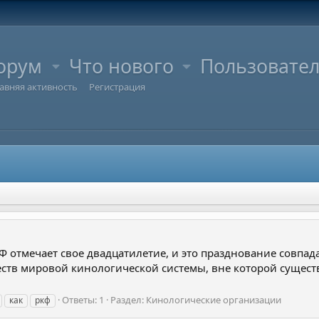
орум
Что нового
Пользовате
авняя активность
Регистрация
Ф отмечает свое двадцатилетие, и это празднование совпад
еств мировой кинологической системы, вне которой сущес
Ответы: 1
Раздел:
Кинологические организации
как
ркф