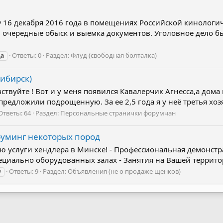
 16 декабря 2016 года в помещениях Российской кинологич
и очередные обыск и выемка документов. Уголовное дело б
Ответы: 0
Раздел:
Флуд (свободная болталка)
да
сибирск)
твуйте ! Вот и у меня появился Кавалерчик Агнесса,а дома п
предложили подрощенную. За ее 2,5 года я у неё третья хозяй
Ответы: 64
Раздел:
Персональные странички форумчан
руминг некоторых пород
аю услуги хендлера в Минске! - Профессиональная демонстр
специально оборудованных залах - Занятия на Вашей террито
Ответы: 9
Раздел:
Объявления (не о продаже щенков)
у