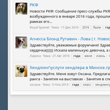
РКФ
Новости РКФ: Сообщение пресс-службы РКФ
возбужденного в январе 2016 года, прошл
рамках его...
Royal Spaniel
Тема
17 Дек 2016
2016
были
го
Агнесса Блонд Рутавин - Лова ( г. Ново
Здравствуйте, уважаемые форумчане! Здравс
сердечка)))))) Искала маленькую девочка, а 
Лариса
Тема
21 Авг 2016
года
меня
очень
Хендлинг\услуги хендлера в Минске.г
Здравствуйте. Меня зовут Оксана. Предлаг
ранга - Занятия на выставках - Занятия в 
оксана
Тема
5 Ноя 2013
года
класс
хендлинг