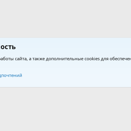
ость
аботы сайта, а также дополнительные cookies для обеспече
Обратная связь
Усло
дпочтений
®
®
form by XenForo
© 2010-2026 XenForo Ltd.
Перевод от Jumuro
|
Media embeds via