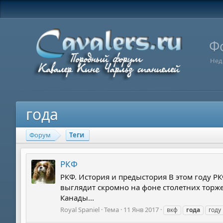
Ф
Нед
года
Форум
Теги
РКФ
РКФ. История и предыстория В этом году РК
выглядит скромно на фоне столетних торж
Канады...
Royal Spaniel
Тема
11 Янв 2017
вкф
года
году