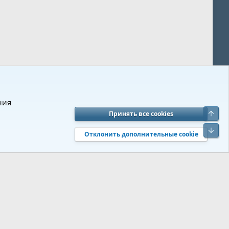
ния
Верх
Принять все cookies
вия и правила
Политика конфиденциальности
Помощь
R
Низ
S
Отклонить дополнительные cookie
S
 s9e/MediaSites