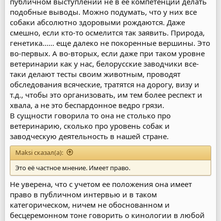
публичном выступлении не в ее компетенции делать
подобные выводы. Можно подумать, что у них все
собаки абсолютно здоровыми рождаются. Даже
смешно, если кто-то осмелится так заявить. Природа,
генетика...... еще далеко не покоренные вершины. Это
во-первых. А во-вторых, если даже при таком уровне
ветеринарии как у нас, белорусские заводчики все-
таки делают тесты своим животным, проводят
обследования всяческие, тратятся на дорогу, визу и
т.д., чтобы это организовать, им тем более респект и
хвала, а не это беспардонное ведро грязи.
В сущности говорила то она не столько про
ветеринарию, сколько про уровень собак и
заводческую деятельность в нашей стране.
Maksi сказал(а):
Это её частное мнение. Имеет право.
Не уверена, что с учетом ее положения она имеет
право в публичном интервью и в таком
категорическом, ничем не обоснованном и
бесцеремонном тоне говорить о кинологии в любой