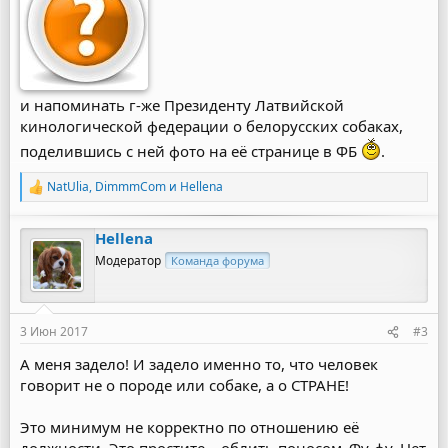
и напоминать г-же Президенту Латвийской
кинологической федерации о белорусских собаках,
поделившись с ней фото на её странице в ФБ
.
NatUlia
,
DimmmCom
и
Hellena
Р
е
а
Hellena
к
ц
Модератор
Команда форума
и
и
:
3 Июн 2017
#3
А меня задело! И задело именно то, что человек
говорит не о породе или собаке, а о СТРАНЕ!
Это минимум не корректно по отношению её