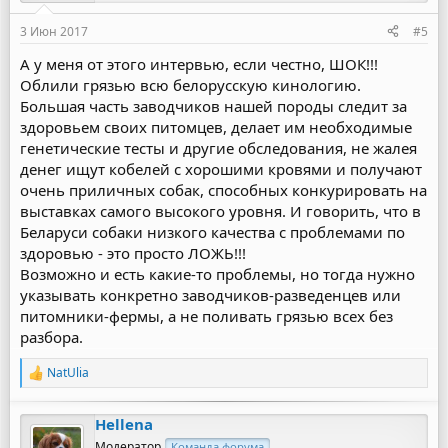
3 Июн 2017
#5
А у меня от этого интервью, если честно, ШОК!!!
Облили грязью всю белорусскую кинологию.
Большая часть заводчиков нашей породы следит за
здоровьем своих питомцев, делает им необходимые
генетические тесты и другие обследования, не жалея
денег ищут кобелей с хорошими кровями и получают
очень приличных собак, способных конкурировать на
выставках самого высокого уровня. И говорить, что в
Беларуси собаки низкого качества с проблемами по
здоровью - это просто ЛОЖЬ!!!
Возможно и есть какие-то проблемы, но тогда нужно
указывать конкретно заводчиков-разведенцев или
питомники-фермы, а не поливать грязью всех без
разбора.
NatUlia
Р
е
а
Hellena
к
ц
Модератор
Команда форума