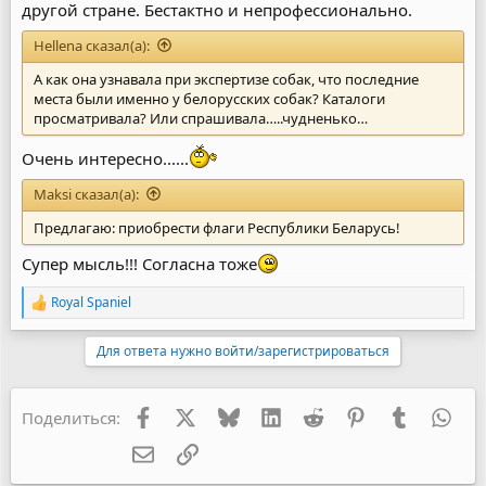
другой стране. Бестактно и непрофессионально.
Hellena сказал(а):
А как она узнавала при экспертизе собак, что последние
места были именно у белорусских собак? Каталоги
просматривала? Или спрашивала…..чудненько…
Очень интересно......
Maksi сказал(а):
Предлагаю: приобрести флаги Республики Беларусь!
Супер мысль!!! Согласна тоже
Royal Spaniel
Р
е
а
Для ответа нужно войти/зарегистрироваться
к
ц
и
и
Facebook
X
Bluesky
LinkedIn
Reddit
Pinterest
Tumblr
Wha
Поделиться:
:
Электронная почта
Ссылка