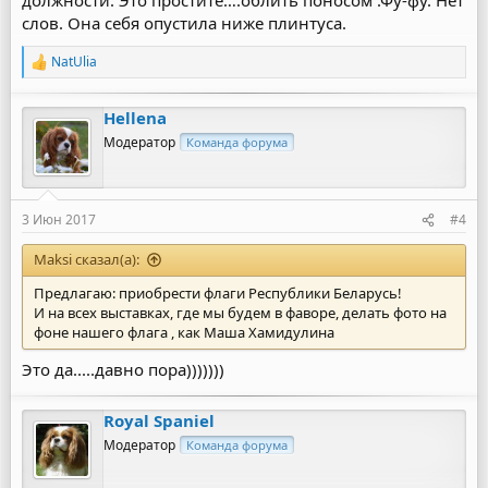
должности. Это простите….облить поносом .Фу-фу. Нет
слов. Она себя опустила ниже плинтуса.
NatUlia
Р
е
а
Hellena
к
ц
Модератор
Команда форума
и
и
:
3 Июн 2017
#4
Maksi сказал(а):
Предлагаю: приобрести флаги Республики Беларусь!
И на всех выставках, где мы будем в фаворе, делать фото на
фоне нашего флага , как Маша Хамидулина
Это да.....давно пора)))))))
Royal Spaniel
Модератор
Команда форума