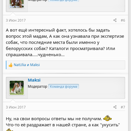
и
и
:
3 Июн 2017
#6
А вот ещё интересный факт, хотелось бы задать
вопрос этой мадам, А как она узнавала при экспертизе
собак, что последние места были именно у
белорусских собак? Каталоги просматривала? Или
спрашивала…..чудненько…
NatUlia
и
Maksi
Р
е
а
Maksi
к
ц
Модератор
Команда форума
и
и
:
3 Июн 2017
#7
Ну, на свои вопросы ответы мы не получим.
Что-то её раздражает в нашей стране, а как "укусить"