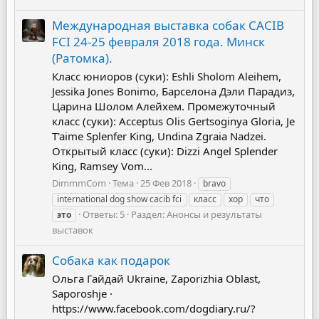
Международная выставка собак CACIB
FCI 24-25 февраля 2018 года. Минск
(Ратомка).
Класс юниоров (суки): Eshli Sholom Aleihem,
Jessika Jones Bonimo, Барселона Дэли Парадиз,
Царина Шолом Алейхем. Промежуточный
класс (суки): Acceptus Olis Gertsoginya Gloria, Je
T'aime Splenfer King, Undina Zgraia Nadzei.
Открытый класс (суки): Dizzi Angel Splender
King, Ramsey Vom...
DimmmCom
Тема
25 Фев 2018
bravo
international dog show cacib fci
класс
хор
что
Ответы: 5
Раздел:
Анонсы и результаты
это
выставок
Собака как подарок
Ольга Гайдай Ukraine, Zaporizhia Oblast,
Saporoshje ·
https://www.facebook.com/dogdiary.ru/?