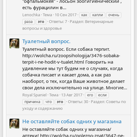
"офтальмокея" - лосьон зоогигиенический ,
есть фурацилин в...
Lenochka
Тема
10 Сен 2017
как
капли
очень
Ответы: 7
Раздел:
Ветеринарные
раза
это
вопросы и здоровье
Туалетный вопрос.
Туалетный вопрос. Если собака терпит.
http://wolcha.ru/zoopsihologija/3476-sobaka-
terpit-i-ne-hodit-v-tualet.html Говорить на
удивление мы тут будем не о случаях, когда
собачка писает и какает дома, а как раз
наоборот, о тех, когда Ваше животное делает
свои дела исключительно на улице. Многие...
Royal Spaniel
Тема
13 Авг 2017
его
если
Ответы: 30
Раздел:
Советы по
причина
что
это
уходу и содержанию
Не оставляйте собак одних у магазина
Не оставляйте собак одних у магазина/
аптеки! http://wolcha.ru/polezno-znat/3647-ne-