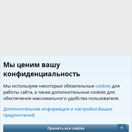
Мы ценим вашу
конфиденциальность
Мы используем некоторые обязательные
cookies
для
работы сайта, а также дополнительные cookies для
обеспечения максимального удобства пользователя.
Теги
Дополнительная информация и настройка Ваших
предпочтений
Cookies
Charm by DCom
Russian (RU)
Обратная связь
Условия и правила
Верх
Принять все cookies
Политика конфиденциальности
Помощь
R