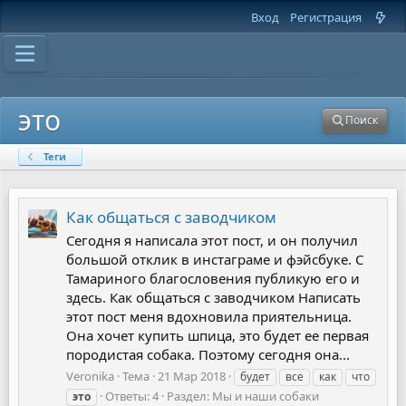
Вход
Регистрация
это
Поиск
Теги
Как общаться с заводчиком
Сегодня я написала этот пост, и он получил
большой отклик в инстаграме и фэйсбуке. С
Тамариного благословения публикую его и
здесь. Как общаться с заводчиком Написать
этот пост меня вдохновила приятельница.
Она хочет купить шпица, это будет ее первая
породистая собака. Поэтому сегодня она...
Veronika
Тема
21 Мар 2018
будет
все
как
что
Ответы: 4
Раздел:
Мы и наши собаки
это