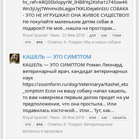
hc_ref=ARQ0IIxlopyrW_IHB8Yq2Ksha1z74Ssw46
Wn3jUyjTWnmvzbLagpxTKKLl0eja6nIzU СОБАКА
- ЭТО НЕ ИГРУШКА!!! ОНА ЖИВОЕ СУЩЕСТВО!!!
Не покупайте маленьким детям собак в
подарок!!! Не моё...нашла на просторах...
Royal Spaniel
Тема
22 Фев 2018
для
как
тоже
Ответы: 4
Раздел:
Мы и наши собаки
что
это
КАШЕЛЬ — ЭТО СИМПТОМ
КАШЕЛЬ — ЭТО СИМПТОМ Роман Леонард,
ветеринарный врач, кандидат ветеринарных
наук
https://zooinform.ru/dog/Veterinarya/Kashel_eto
_simptom Если на вашу собаку напал кашель,
то вам наверняка первым делом придет на ум
предположение, что она простыла… Или
подавилась косточкой… Или… Тут, как...
Royal Spaniel
Тема
26 Янв 2018
или
как
кашель
Ответы: 0
Раздел:
Ветеринарные
что
это
вопросы и здоровье