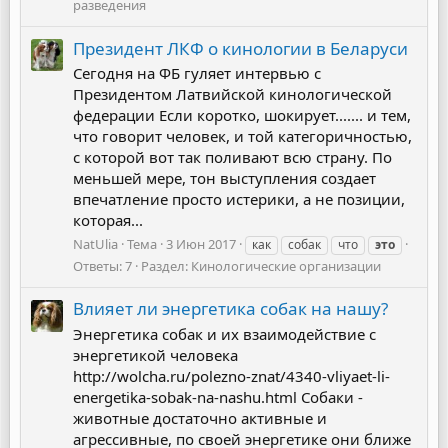
разведения
Президент ЛКФ о кинологии в Беларуси
Сегодня на ФБ гуляет интервью с
Президентом Латвийской кинологической
федерации Если коротко, шокирует....... и тем,
что говорит человек, и той категоричностью,
с которой вот так поливают всю страну. По
меньшей мере, тон выступления создает
впечатление просто истерики, а не позиции,
которая...
NatUlia
Тема
3 Июн 2017
как
собак
что
это
Ответы: 7
Раздел:
Кинологические организации
Влияет ли энергетика собак на нашу?
Энергетика собак и их взаимодействие с
энергетикой человека
http://wolcha.ru/polezno-znat/4340-vliyaet-li-
energetika-sobak-na-nashu.html Собаки -
животные достаточно активные и
агрессивные, по своей энергетике они ближе