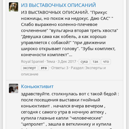
ИЗ ВЫСТАВОЧНЫХ ОПИСАНИЙ
ИЗ ВЫСТАВОЧНЫХ ОПИСАНИЙ. "Прикус
ножницы, но похож на недокус. Даю САС" "
Слабо выражено коленно-плечевое
сочленение" "вульгарна вторая треть хвоста"
"Девушка сама как кобель, а как хорошо
управляется с собакой!" "при движении
широко открывает голову". "Зубы комплект,
конечности комплект"...
Royal Spaniel
Тема
3 Дек 2017
сука
так
что
Ответы: 3
Раздел:
Эксперты и
эксперт
это
описание
Коньюктивит
здравствуйте. столкнулась вот с такой бедой :
после посещения выставки гнойный
коньюктивит . начался вчера вечером ,
сегодня с самого утра в ночную аптеку ,
купила глазные капли "человеческие"
"ципролет" , зашла в ветклинику и купила