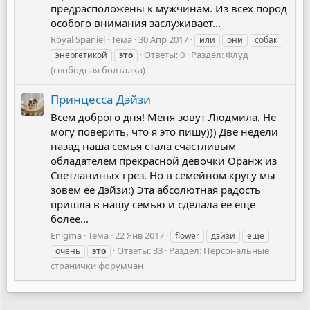
предрасположены к мужчинам. Из всех пород
особого внимания заслуживает...
Royal Spaniel
Тема
30 Апр 2017
или
они
собак
Ответы: 0
Раздел:
Флуд
энергетикой
это
(свободная болталка)
Принцесса Дэйзи
Всем доброго дня! Меня зовут Людмила. Не
могу поверить, что я это пишу))) Две недели
назад наша семья стала счастливым
обладателем прекрасной девочки Оранж из
Светланиных грез. Но в семейном кругу мы
зовем ее Дэйзи:) Эта абсолютная радость
пришла в нашу семью и сделала ее еще
более...
Enigma
Тема
22 Янв 2017
flower
дэйзи
еще
Ответы: 33
Раздел:
Персональные
очень
это
странички форумчан