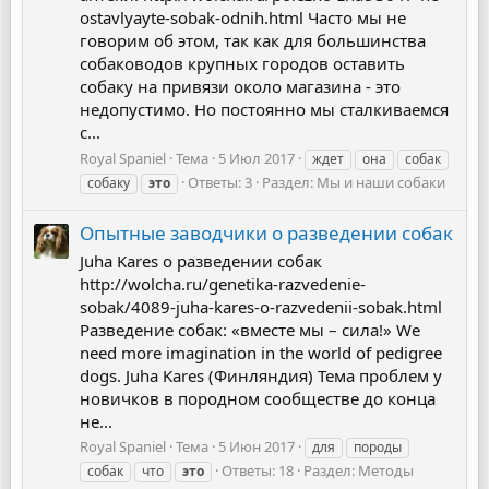
ostavlyayte-sobak-odnih.html Часто мы не
говорим об этом, так как для большинства
собаководов крупных городов оставить
собаку на привязи около магазина - это
недопустимо. Но постоянно мы сталкиваемся
с...
Royal Spaniel
Тема
5 Июл 2017
ждет
она
собак
Ответы: 3
Раздел:
Мы и наши собаки
собаку
это
Опытные заводчики о разведении собак
Juha Kares о разведении собак
http://wolcha.ru/genetika-razvedenie-
sobak/4089-juha-kares-o-razvedenii-sobak.html
Разведение собак: «вместе мы – сила!» We
need more imagination in the world of pedigree
dogs. Juha Kares (Финляндия) Тема проблем у
новичков в породном сообществе до конца
не...
Royal Spaniel
Тема
5 Июн 2017
для
породы
Ответы: 18
Раздел:
Методы
собак
что
это