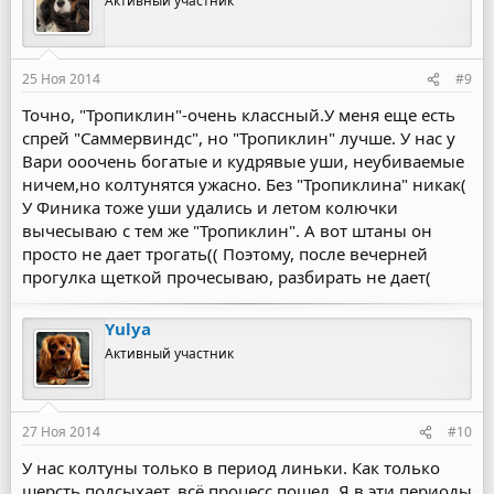
Активный участник
25 Ноя 2014
#9
Точно, "Тропиклин"-очень классный.У меня еще есть
спрей "Саммервиндс", но "Тропиклин" лучше. У нас у
Вари ооочень богатые и кудрявые уши, неубиваемые
ничем,но колтунятся ужасно. Без "Тропиклина" никак(
У Финика тоже уши удались и летом колючки
вычесываю с тем же "Тропиклин". А вот штаны он
просто не дает трогать(( Поэтому, после вечерней
прогулка щеткой прочесываю, разбирать не дает(
Yulya
Активный участник
27 Ноя 2014
#10
У нас колтуны только в период линьки. Как только
шерсть подсыхает, всё процесс пошел. Я в эти периоды