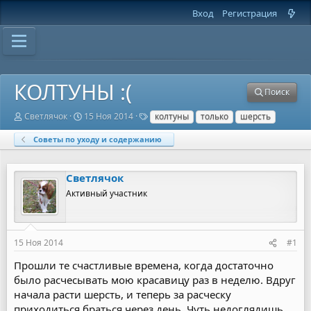
Вход
Регистрация
КОЛТУНЫ :(
Поиск
А
Д
Т
Светлячок
15 Ноя 2014
колтуны
только
шерсть
в
а
е
т
т
г
Советы по уходу и содержанию
о
а
и
р
н
т
а
Светлячок
е
ч
м
а
Активный участник
ы
л
а
15 Ноя 2014
#1
Прошли те счастливые времена, когда достаточно
было расчесывать мою красавицу раз в неделю. Вдруг
начала расти шерсть, и теперь за расческу
приходиться браться через день. Чуть недоглядишь