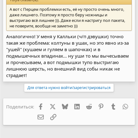
А вот с Перцем проблемки есть, её ну просто очень много,
даже лишнего. Поэтому я просто беру ножницы и
выстригаю всё лишнее ))). Даже если я настригу пол пакета,
не поверите, вообще не заметно )))
Аналогично! У меня у Калльки (ч/п дэвушки) точно
такая же проблема: колтуны в ушах, но это явно из-за
"ушей" (кушаем и гуляем в шапочках) и в
подмышечных впадинах... ну уши то мы вычесываем
и прочесываем, а вот подмышки тупо выстригаю
лишнюю шерсть, но внешний вид собы никак не
страдает!
Для ответа нужно войти/зарегистрироваться
Facebook
X
Bluesky
LinkedIn
Reddit
Pinterest
Tumblr
Wha
Поделиться:
Электронная почта
Ссылка