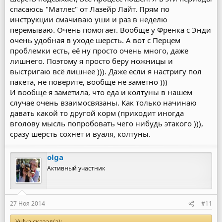
спасаюсь "Матлес" от Лазейр Лайт. Прям по
инструкции смачиваю уши и раз в неделю
перемываю. Очень помогает. Вообще у Френка с Энди
очень удобная в уходе шерсть. А вот с Перцем
проблемки есть, её ну просто очень много, даже
лишнего. Поэтому я просто беру ножницы и
выстригаю всё лишнее ))). Даже если я настригу пол
пакета, не поверите, вообще не заметно )))
И вообще я заметила, что еда и колтуны в нашем
случае очень взаимосвязаны. Как только начинаю
давать какой то другой корм (приходит иногда
вголову мысль попробовать чего нибудь этакого ))),
сразу шерсть сохнет и вуаля, колтуны.
olga
Активный участник
27 Ноя 2014
#11
Yulya сказал(а):