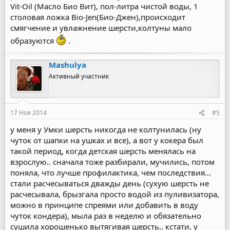
Vit-Oil (Масло Био Вит), пол-литра чистой воды, 1
столовая ложка Bio-Jen(Био-Джен),происходит
смягчение и увлажнение шерсти,колтуны мало
образуются
.
Mashulya
Активный участник
17 Ноя 2014
#5
у меня у Умки шерсть никогда не колтунилась (ну
чуток от шапки на ушках и все), а вот у кокера был
такой период, когда детская шерсть менялась на
взрослую.. сначала тоже разбирали, мучились, потом
поняла, что лучше профилактика, чем последствия...
стали расчесываться дважды день (сухую шерсть не
расчесывала, брызгала просто водой из пуливизатора,
можно в принципе спреями или добавить в воду
чуток кондера), мыла раз в неделю и обязательно
сушила хорошенько вытягивая шерсть.. кстати, у