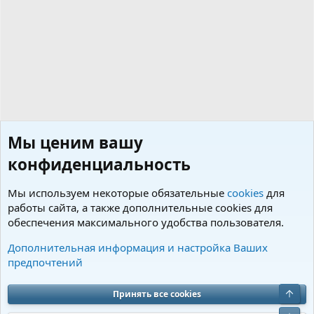
Мы ценим вашу
конфиденциальность
Мы используем некоторые обязательные
cookies
для
работы сайта, а также дополнительные cookies для
обеспечения максимального удобства пользователя.
Советы по уходу и содержанию
Дополнительная информация и настройка Ваших
предпочтений
Cookies
Charm by DCom
Russian (RU)
Обратная связь
Условия и правила
Верх
Принять все cookies
Политика конфиденциальности
Помощь
R
S