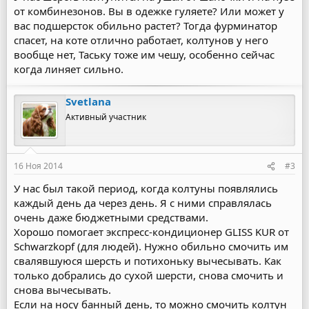
от комбинезонов. Вы в одежке гуляете? Или может у
вас подшерсток обильно растет? Тогда фурминатор
спасет, на коте отлично работает, колтунов у него
вообще нет, Таську тоже им чешу, особенно сейчас
когда линяет сильно.
Svetlana
Активный участник
16 Ноя 2014
#3
У нас был такой период, когда колтуны появлялись
каждый день да через день. Я с ними справлялась
очень даже бюджетными средствами.
Хорошо помогает экспресс-кондиционер GLISS KUR от
Schwarzkopf (для людей). Нужно обильно смочить им
свалявшуюся шерсть и потихоньку вычесывать. Как
только добрались до сухой шерсти, снова смочить и
снова вычесывать.
Если на носу банный день, то можно смочить колтун