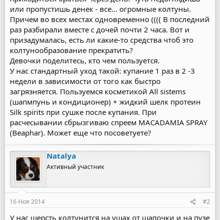
или пропустишь денек - все... огромные колтуны.
Причем во всех местах одновременно (((( В последний
раз разбирали вместе с дочей почти 2 часа. Вот и
призадумалась, есть ли какие-то средства чтоб это
колтунообразование прекратить?
Девочки поделитесь, кто чем пользуется.
У нас стандартный уход такой: купание 1 раз в 2 -3
недели в зависимости от того как быстро
загрязняется. Пользуемся косметикой All sistems
(шапмпунь и кондиционер) + жидкий шелк протеин
Silk spirits при сушке после купания. При
расчесывании сбрызгиваю спреем MACADAMIA SPRAY
(Beaphar). Может еще что посоветуете?
Natalya
Активный участник
16 Ноя 2014
#2
У нас шерсть колтунится на ушах от шапочки и на пузе