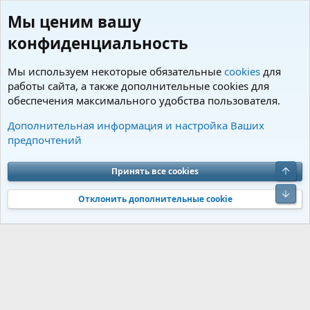
Мы ценим вашу
конфиденциальность
Мы используем некоторые обязательные
cookies
для
работы сайта, а также дополнительные cookies для
обеспечения максимального удобства пользователя.
Теги
Дополнительная информация и настройка Ваших
предпочтений
Cookies
Charm by DCom
Russian (RU)
Обратная связь
Условия и правила
Верх
Принять все cookies
Политика конфиденциальности
Помощь
R
S
Низ
S
Отклонить дополнительные cookie
®
Community platform by XenForo
© 2010-2026 XenForo Ltd.
Перевод от
®
Jumuro
|
Media embeds via s9e/MediaSites