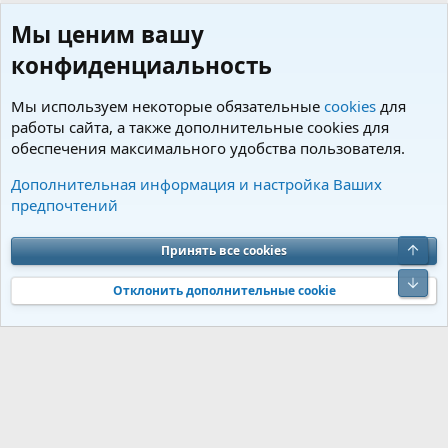
Мы ценим вашу
конфиденциальность
Мы используем некоторые обязательные
cookies
для
работы сайта, а также дополнительные cookies для
обеспечения максимального удобства пользователя.
Пользователи
Дополнительная информация и настройка Ваших
предпочтений
Cookies
Charm by DCom
Russian (RU)
Обратная связь
Условия и правила
Верх
Принять все cookies
Политика конфиденциальности
Помощь
R
S
Низ
S
Отклонить дополнительные cookie
®
Community platform by XenForo
© 2010-2026 XenForo Ltd.
Перевод от
®
Jumuro
|
Media embeds via s9e/MediaSites