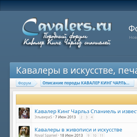
Ф
Нов
Кавалеры в искусстве, пе
Форум
Описание породы КАВАЛЕР КИНГ ЧАРЛЬЗ СПАНИЕЛЬ
Кавалер Кинг Чарльз Спаниель и изве
ЭльвираS
7 Июн 2013
2
3
4
Кавалеры в живописи и искусстве
Royal Spaniel
18 Июн 2013
9
10
11