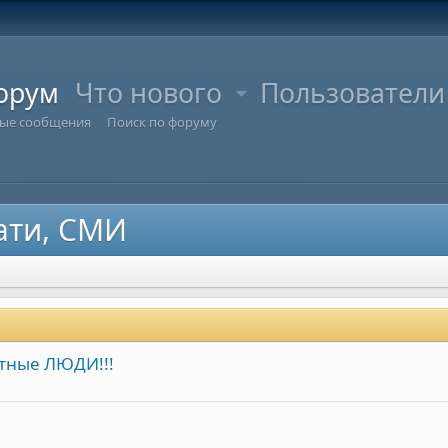
орум
Что нового
Пользователи
ые сообщения
Поиск по форуму
чати, СМИ
стные ЛЮДИ!!!