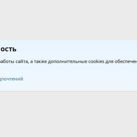
ость
аботы сайта, а также дополнительные cookies для обеспече
Обратная связь
Усло
дпочтений
®
®
form by XenForo
© 2010-2026 XenForo Ltd.
Перевод от Jumuro
|
Media embeds via