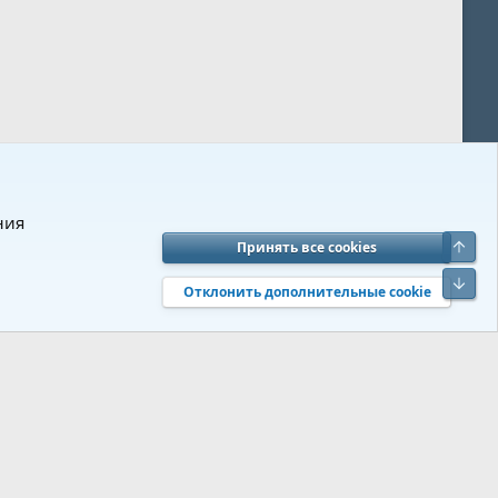
ния
Верх
Принять все cookies
вия и правила
Политика конфиденциальности
Помощь
R
Низ
S
Отклонить дополнительные cookie
S
 s9e/MediaSites