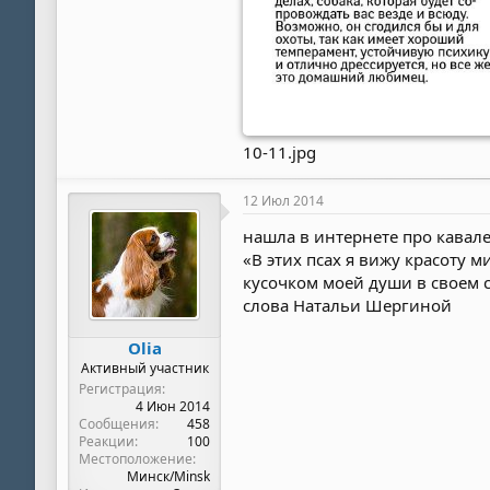
10-11.jpg
12 Июл 2014
нашла в интернете про кавале
«В этих псах я вижу красоту м
кусочком моей души в своем с
слова Натальи Шергиной
Olia
Активный участник
Регистрация
4 Июн 2014
Сообщения
458
Реакции
100
Местоположение
Минск/Minsk