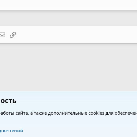
atsApp
Электронная почта
Ссылка
ость
Кавалеры в искусстве, печати, СМИ
аботы сайта, а также дополнительные cookies для обеспече
Обратная связь
Усло
дпочтений
®
®