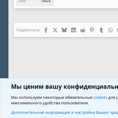
Имя
Ольга
Facebook
X
Bluesky
LinkedIn
Reddit
Pinterest
Tumblr
Wh
Поделиться:
Мы ценим вашу конфиденциальн
Форум
Описание породы КАВАЛЕР КИНГ ЧАРЛЬЗ СПАНИЕЛЬ
Мы используем некоторые обязательные
cookies
для р
максимального удобства пользователя.
Cookies
Charm by DCom
Russian (RU)
Дополнительная информация и настройка Ваших пре