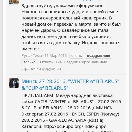
Здравствуйте, уважаемые форумчане!
Наконец свершилось чудо, и в нашей семье
появился очаровательный кавалерчик. В
новый дом он переехал 8 марта, за что и был
наречен Даром. О кавалерчике мечтала
давно, но очень долго не было условий,
чтобы взять в дом собачку. Но, как говорится,
вместе с...
Руна
Тема
11 Мар 2016
очень
поздравляю
Ответы: 124
Раздел:
Персональные
только
странички форумчан
Минск,27-28.2016, "WINTER of BELARUS"
& "CUP of BELARUS"
ПРИГЛАШАЕМ! Международная выставка
собак CACIB "WINTER of BELARUS" - 27.02.2016
& "CUP of BELARUS" - 28.02.2016 ,г.МИНСК
Эксперты: 27.02.2016 - ENGH, ESPEN (Norway)
28.02.2016 - GAVRILOVA, YANA (Russia)
Каталоги: http://bcu-upo.org/index.php?