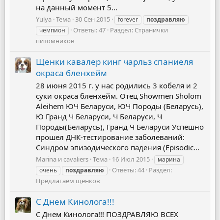
на данный момент 5...
Yulya
Тема
30 Сен 2015
forever
поздравляю
Ответы: 47
Раздел:
Странички
чемпион
питомников
Щенки кавалер кинг чарльз спаниеля
окраса бленхейм
28 июня 2015 г. у нас родились 3 кобеля и 2
суки окраса бленхейм. Отец Showmen Sholom
Aleihem ЮЧ Беларуси, ЮЧ Породы (Беларусь),
Ю Гранд Ч Беларуси, Ч Беларуси, Ч
Породы(Беларусь), Гранд Ч Беларуси Успешно
прошел ДНК-тестирование заболеваний:
Синдром эпизодического падения (Episodic...
Marina и cavaliers
Тема
16 Июл 2015
марина
Ответы: 44
Раздел:
очень
поздравляю
Предлагаем щенков
С Днем Кинолога!!!
С Днем Кинолога!!! ПОЗДРАВЛЯЮ ВСЕХ