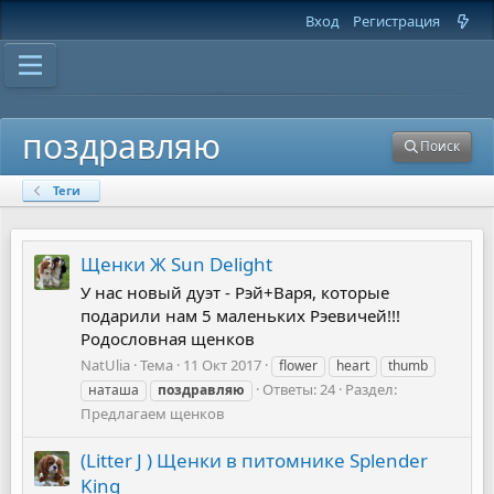
Вход
Регистрация
поздравляю
Поиск
Теги
Щенки Ж Sun Delight
У нас новый дуэт - Рэй+Варя, которые
подарили нам 5 маленьких Рэевичей!!!
Родословная щенков
NatUlia
Тема
11 Окт 2017
flower
heart
thumb
Ответы: 24
Раздел:
наташа
поздравляю
Предлагаем щенков
(Litter J ) Щенки в питомнике Splender
King