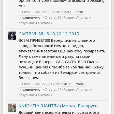
option=com_content&view=article&id=309&lang
=ru...
LELIWA
Тема
25 Янв 2016
2016
amor
Ответы: 35
Раздел:
Анонсы и
поздравляю
результаты выставок
CACIB VILNIUS 19-20.12.2015
ВСЕМ ПРИВЕТ!!!!! Вернулись из славного
города Вильнюса! Немного видео,
впечатления завтра! Еще раз хочу поздравить
Лену с замечательными результатами
питомцев! Венера - CAC, CACIB, BOB Глаша -
лучший щенок! Спасибо за компанию! Скажу
только, что собаки из Беларуси смотрелись
более, чем...
LELIWA
Тема
22 Дек 2015
лена
майя
Ответы: 17
Раздел:
Анонсы и
поздравляю
результаты выставок
KNIGHTLY (НАЙТЛИ) Минск, Беларусь
Добрый день всем жителям и гостям этого