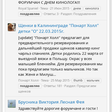
ФОРУМЧАН С ДНЕМ КИНОЛОГА!!!
Royal Spaniel
Тема
21 Июн 2015
днем
кинолога
Ответы: 3
Раздел:
Поздравления
поздравляю
Щенки в Калининграде "Понарт Холл"
детки "О" 22.03.2015г.
[update] "Понарт Холл" предлагает для
предварительного резервирования и
дальнейшей продажи щенков кавалер кинг
чарльз спаниеля. Детки родились 22 марта от
выездной вязки в Польшу. Окрас у всех
малышей бленхейм. Для резервирования мы
пока предлагаем только мальчиков. Но так
как Женя и Милуш...
Понарт Холл
Тема
25 Мар 2015
thumb
мальчик
Ответы: 181
Раздел:
Предлагаем
поздравляю
щенков
Брусника Виктория Лесная Фея
Здравствуйте дорогие форумчане и гости !