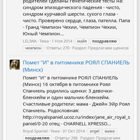
родителей сделаны генетические тесты на:
синдром эпизодического падения - чисто,
синдром курчавой шерсти. сухого глаза -
чисто. Проверено сердце, глаза, пателла. Папа
- Гранд Чемпион Чехии, Чемпион Чехии,
Юный Чемпион...
LELIWA
Тема
1 Ноя 2014
майя
поздравляю
Ответы: 270
Раздел:
Предлагаем щенков
чемпион
Помет "И" в питомнике РОЯЛ СПАНИЕЛЬ
(Минск)
Помет "И" в питомнике РОЯЛ СПАНИЕЛЬ
(Минск) 16 октября в питомнике Роял
Спаниель родились щенки: 3 девочки-
бленхейм и один мальчик-бленхейм.
Счастливые родители: мама - Джейн Эйр Роял
Спаниель. Родословная:
http://royalspaniel.ucoz.ru/index/jane_air_royal_s
paniel/0-20 отец - CHARNELL XPRESSO...
Royal Spaniel
Тема
31 Окт 2014
angel
мама
Ответы: 296
Раздел:
Предлагаем
поздравляю