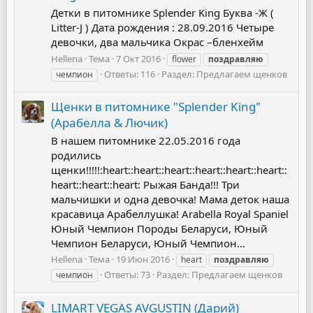
Детки в питомнике Splender King Буква -Ж (
Litter-J ) Дата рождения : 28.09.2016 Четыре
девочки, два мальчика Окрас –бленхейм
Hellena
Тема
7 Окт 2016
flower
поздравляю
Ответы: 116
Раздел:
Предлагаем щенков
чемпион
Щенки в питомнике "Splender King"
(Арабелла & Лючик)
В нашем питомнике 22.05.2016 года
родились
щенки!!!!!:heart::heart::heart::heart::heart::heart::
heart::heart::heart: Рыжая Банда!!! Три
мальчишки и одна девочка! Мама деток наша
красавица Арабеллушка! Arabella Royal Spaniel
Юный Чемпион Породы Беларуси, Юный
Чемпион Беларуси, Юный Чемпион...
Hellena
Тема
19 Июн 2016
heart
поздравляю
Ответы: 73
Раздел:
Предлагаем щенков
чемпион
LIMART VEGAS AVGUSTIN (Дарий)