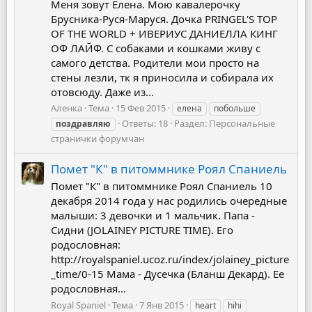
Меня зовут Елена. Мою кавалерочку
Брусника-Руся-Маруся. Дочка PRINGEL'S TOP
OF THE WORLD + ИВЕРИУС ДАНИЕЛЛА КИНГ
ОФ ЛАЙФ. С собаками и кошками живу с
самого детства. Родители мои просто на
стены лезли, тк я приносила и собирала их
отовсюду. Даже из...
Аленка
Тема
15 Фев 2015
елена
побольше
Ответы: 18
Раздел:
Персональные
поздравляю
странички форумчан
Помет "К" в питоммнике Роял Спаниель
Помет "К" в питоммнике Роял Спаниель 10
декабря 2014 года у нас родились очередные
малыши: 3 девочки и 1 мальчик. Папа -
Сидни (JOLAINEY PICTURE TIME). Его
родословная:
http://royalspaniel.ucoz.ru/index/jolainey_picture
_time/0-15 Мама - Дусечка (Бланш Декард). Ее
родословная...
Royal Spaniel
Тема
7 Янв 2015
heart
hihi