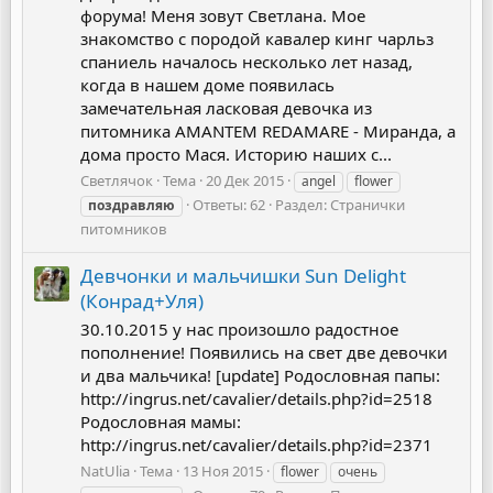
форума! Меня зовут Светлана. Мое
знакомство с породой кавалер кинг чарльз
спаниель началось несколько лет назад,
когда в нашем доме появилась
замечательная ласковая девочка из
питомника AMANTEM REDAMARE - Миранда, а
дома просто Мася. Историю наших с...
Светлячок
Тема
20 Дек 2015
angel
flower
Ответы: 62
Раздел:
Странички
поздравляю
питомников
Девчонки и мальчишки Sun Delight
(Конрад+Уля)
30.10.2015 у нас произошло радостное
пополнение! Появились на свет две девочки
и два мальчика! [update] Родословная папы:
http://ingrus.net/cavalier/details.php?id=2518
Родословная мамы:
http://ingrus.net/cavalier/details.php?id=2371
NatUlia
Тема
13 Ноя 2015
flower
очень