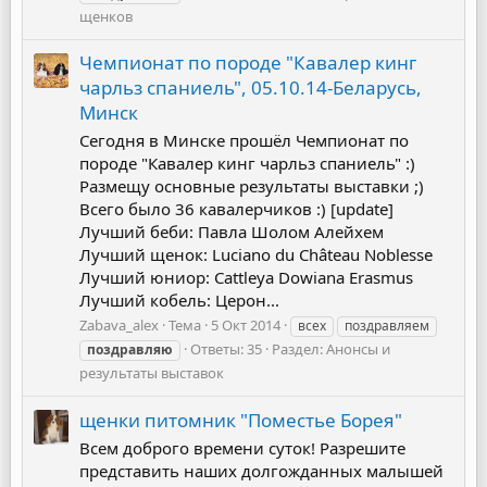
щенков
Чемпионат по породе "Кавалер кинг
чарльз спаниель", 05.10.14-Беларусь,
Минск
Сегодня в Минске прошёл Чемпионат по
породе "Кавалер кинг чарльз спаниель" :)
Размещу основные результаты выставки ;)
Всего было 36 кавалерчиков :) [update]
Лучший беби: Павла Шолом Алейхем
Лучший щенок: Luciano du Château Noblesse
Лучший юниор: Cattleya Dowiana Erasmus
Лучший кобель: Церон...
Zabava_alex
Тема
5 Окт 2014
всех
поздравляем
Ответы: 35
Раздел:
Анонсы и
поздравляю
результаты выставок
щенки питомник "Поместье Борея"
Всем доброго времени суток! Разрешите
представить наших долгожданных малышей