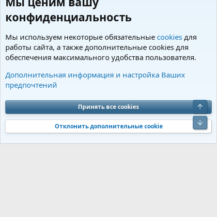
Мы ценим вашу
конфиденциальность
Мы используем некоторые обязательные
cookies
для
работы сайта, а также дополнительные cookies для
обеспечения максимального удобства пользователя.
Теги
Дополнительная информация и настройка Ваших
предпочтений
Cookies
Charm by DCom
Russian (RU)
Обратная связь
Условия и правила
Верх
Принять все cookies
Политика конфиденциальности
Помощь
R
S
Низ
S
Отклонить дополнительные cookie
®
Community platform by XenForo
© 2010-2026 XenForo Ltd.
Перевод от
®
Jumuro
|
Media embeds via s9e/MediaSites