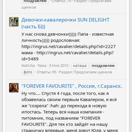
Ответы: 79
Раздел:
Предлагаем
поздравляю
щенков
Девочки-кавалерочки SUN DELIGHT
(часть Б)))
У нас снова девчонки))))) Папа - известная
личность))))) родословная:
http://ingrus.net/cavalier/details.php?id=2227
мама - http://ingrus.net/cavalier/details.php?
id=5489
NatUlia
Тема
3 Ноя 2015
наташа
поздравляю
Ответы: 95
Раздел:
Предлагаем щенков
фото
"FOREVER FAVOURITE" , Россия, г.Саранск.
Ну что.... Спустя 4 года, после того, как я
обзавелась своим первым Кавалером, я всё
же "созрела" :hah: до перехода в новую
ипостась. Теперь вся наша компания -
питомник, под названием "FOREVER
FAVOURITE". Для тех кто зайдёт на нашу
страничку впервые, меня зовут Юля, у меня