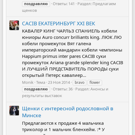
Ответы: 141
Раздел:
Предлагаем
поздравляю
щенков
CACIB ЕКАТЕРИНБУРГ XXI ВЕК
КАВАЛЕР КИНГ ЧАРЛЬЗ СПАНИЕЛЬ кобели
юниоры Auro concurr brilliants king. ЛЮК ЛЮ
кобели промежуток Вят галена
императорский мандарин кобели чемпионы
Happium primus inter pares CACIB суки
промежуток Ariana grande splender king CACIB
И ЛУЧШИЙ ПРЕДСТАВИТЕЛЬ ПОРОДЫ суки
открытый Петерс кавалиер...
Monik
Тема
23 Ноя 2014
bravo
flower
Ответы: 36
Раздел:
Анонсы и
поздравляю
результаты выставок
Щенки с интересной родословной в
Минске
Предлагаются к продаже 4 мальчика
триколор и 1 мальчик бленхейм. :* У