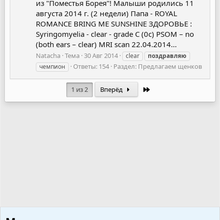
из "Поместья Борея"! Малыши родились 11
августа 2014 г. (2 недели) Папа - ROYAL
ROMANCE BRING ME SUNSHINE ЗДОРОВЬЕ :
Syringomyelia - clear - grade C (0c) PSOM – no
(both ears – clear) MRI scan 22.04.2014...
Natacha
Тема
30 Авг 2014
clear
поздравляю
Ответы: 154
Раздел:
Предлагаем щенков
чемпион
Последняя
1 из 2
Вперёд