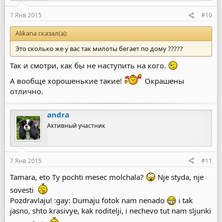
7 Янв 2015
#10
Alikana сказал(а):
Это сколько же у вас так милоты бегает по дому ?????
Так и смотри, как бы не наступить на кого.
А вообще хорошенькие такие!
Окрашены
отлично.
andra
Активный участник
7 Янв 2015
#11
Tamara, eto Ty pochti mesec molchala?
Nje styda, nje
sovesti
Pozdravlaju! :gay: Dumaju fotok nam nenado
i tak
jasno, shto krasivye, kak roditelji, i nechevo tut nam sljunki