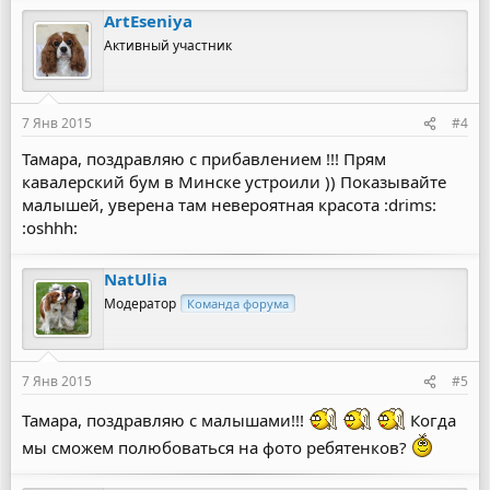
ArtEseniya
Активный участник
7 Янв 2015
#4
Тамара, поздравляю с прибавлением !!! Прям
кавалерский бум в Минске устроили )) Показывайте
малышей, уверена там невероятная красота :drims:
:oshhh:
NatUlia
Модератор
Команда форума
7 Янв 2015
#5
Тамара, поздравляю с малышами!!!
Когда
мы сможем полюбоваться на фото ребятенков?