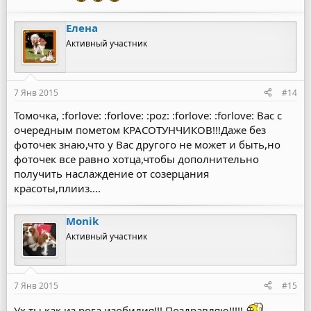
Елена
Активный участник
7 Янв 2015
#14
Томочка, :forlove: :forlove: :poz: :forlove: :forlove: Вас с
очередным пометом КРАСОТУНЧИКОВ!!!Даже без
фоточек знаю,что у Вас другого не может и быть,но
фоточек все равно хотца,чтобы дополнительно
получить наслаждение от созерцания
красоты,плииз....
Monik
Активный участник
7 Янв 2015
#15
Ух ты как из рога изобилия!!! Поздравляю!!!!!