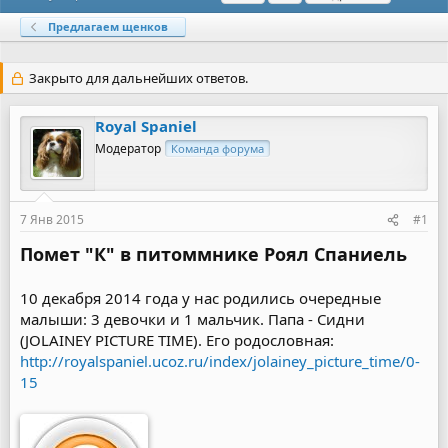
в
а
е
т
т
г
Предлагаем щенков
о
а
и
р
н
т
а
Закрыто для дальнейших ответов.
е
ч
м
а
ы
л
Royal Spaniel
а
Модератор
Команда форума
7 Янв 2015
#1
Помет "К" в питоммнике Роял Спаниель
10 декабря 2014 года у нас родились очередные
малыши: 3 девочки и 1 мальчик. Папа - Сидни
(JOLAINEY PICTURE TIME). Его родословная:
http://royalspaniel.ucoz.ru/index/jolainey_picture_time/0-
15