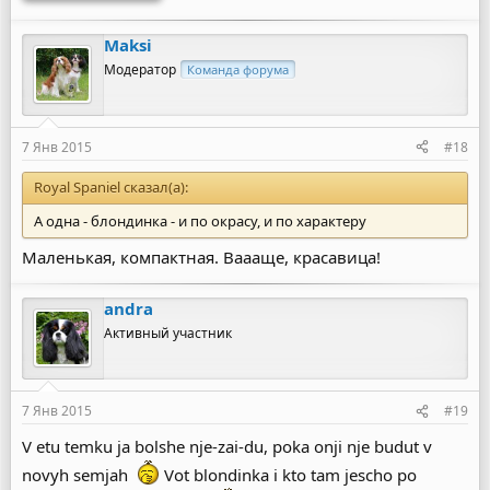
Maksi
Модератор
Команда форума
7 Янв 2015
#18
Royal Spaniel сказал(а):
А одна - блондинка - и по окрасу, и по характеру
Маленькая, компактная. Ваааще, красавица!
andra
Активный участник
7 Янв 2015
#19
V etu temku ja bolshe nje-zai-du, poka onji nje budut v
novyh semjah
Vot blondinka i kto tam jescho po