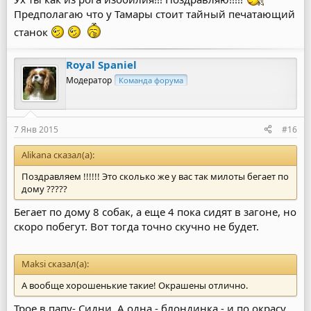
Предполагаю что у Тамары стоит тайный печатающий
станок
Royal Spaniel
Модератор
Команда форума
7 Янв 2015
#16
Alikana сказал(а):
Поздравляем !!!!!! Это сколько же у вас так милоты бегает по
дому ?????
Бегает по дому 8 собак, а еще 4 пока сидят в загоне, но
скоро побегут. Вот тогда точно скучно не будет.
Maksi сказал(а):
А вообще хорошенькие такие! Окрашены отлично.
Трое в папу- Сидни. А одна - блондинка - и по окрасу,