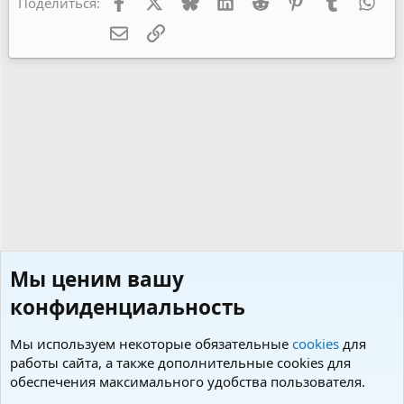
Facebook
X
Bluesky
LinkedIn
Reddit
Pinterest
Tumblr
Wha
Поделиться:
Электронная почта
Ссылка
Мы ценим вашу
конфиденциальность
Мы используем некоторые обязательные
cookies
для
работы сайта, а также дополнительные cookies для
обеспечения максимального удобства пользователя.
Предлагаем щенков