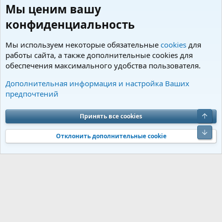
Мы ценим вашу
конфиденциальность
Мы используем некоторые обязательные
cookies
для
работы сайта, а также дополнительные cookies для
обеспечения максимального удобства пользователя.
Всякое разное
Дополнительная информация и настройка Ваших
предпочтений
Cookies
Charm by DCom
Russian (RU)
Обратная связь
Условия и правила
Верх
Принять все cookies
Политика конфиденциальности
Помощь
R
S
Низ
S
Отклонить дополнительные cookie
®
Community platform by XenForo
© 2010-2026 XenForo Ltd.
Перевод от
®
Jumuro
|
Media embeds via s9e/MediaSites