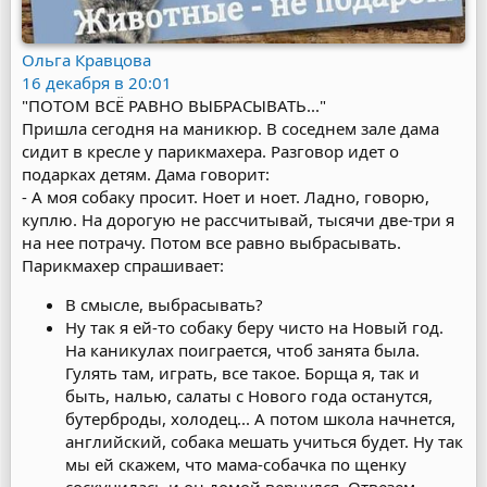
Ольга Кравцова
16 декабря в 20:01
"ПОТОМ ВСЁ РАВНО ВЫБРАСЫВАТЬ..."
Пришла сегодня на маникюр. В соседнем зале дама
сидит в кресле у парикмахера. Разговор идет о
подарках детям. Дама говорит:
- А моя собаку просит. Ноет и ноет. Ладно, говорю,
куплю. На дорогую не рассчитывай, тысячи две-три я
на нее потрачу. Потом все равно выбрасывать.
Парикмахер спрашивает:
В смысле, выбрасывать?
Ну так я ей-то собаку беру чисто на Новый год.
На каникулах поиграется, чтоб занята была.
Гулять там, играть, все такое. Борща я, так и
быть, налью, салаты с Нового года останутся,
бутерброды, холодец... А потом школа начнется,
английский, собака мешать учиться будет. Ну так
мы ей скажем, что мама-собачка по щенку