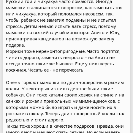
Русский той и чихуахуа часто ломаются. Иногда
мамочки сталкиваются с вопросом, как заменить тоя
или чихуахуа, который поломался насовсем, так,
чтобы ребенок не заметил подмены и не испытал
стресса. Детям нельзя испытывать стресс, поэтому
мамочки на всякий случай мониторят Авито и Юлу,
присматривая кандидатов на возможную замену
подарка.
Йорики тоже неремонтопригодные. Часто портятся,
чинить дорого, заменить непросто – на Авито не
всегда точно такие же бывают. Еще у них шерсть
косячная. Чесать ее - не перечесать.
Очень горюют мамочки по длинношерстным рыжим
колли. У некоторых из них в детстве были такие
собачки. Они тоже катали своих хозяек на спине и на
санках и рожали прикольных мимими-щеночков, с
которыми можно было играть и даже носить их в
рюкзаке в школу. Теперь длинношерстный колли стал
редкостью и стоит дорого.
Таксы тоже хороши в качестве подарков. Правда, они
много лают и мешают спать деткам. Но если надеть