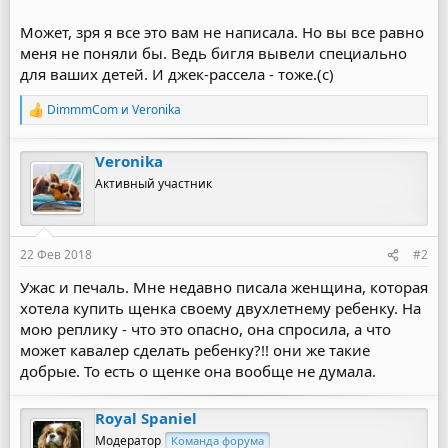
Может, зря я все это вам не написала. Но вы все равно
меня не поняли бы. Ведь бигля вывели специально
для ваших детей. И джек-рассела - тоже.(с)
DimmmCom
и
Veronika
Р
е
а
Veronika
к
ц
Активный участник
и
и
:
22 Фев 2018
#2
Ужас и печаль. Мне недавно писала женщина, которая
хотела купить щенка своему двухлетнему ребенку. На
мою реплику - что это опасно, она спросила, а что
может кавалер сделать ребенку?!! они же такие
добрые. То есть о щенке она вообще не думала.
Royal Spaniel
Модератор
Команда форума