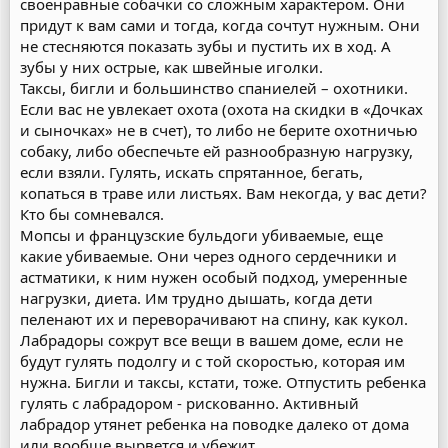
своенравные собачки со сложным характером. Они
придут к вам сами и тогда, когда сочтут нужным. Они
не стесняются показать зубы и пустить их в ход. А
зубы у них острые, как швейные иголки.
Таксы, бигли и большинство спаниелей – охотники.
Если вас не увлекает охота (охота на скидки в «Дочках
и сыночках» не в счет), то либо не берите охотничью
собаку, либо обеспечьте ей разнообразную нагрузку,
если взяли. Гулять, искать спрятанное, бегать,
копаться в траве или листьях. Вам некогда, у вас дети?
Кто бы сомневался.
Мопсы и французские бульдоги убиваемые, еще
какие убиваемые. Они через одного сердечники и
астматики, к ним нужен особый подход, умеренные
нагрузки, диета. Им трудно дышать, когда дети
пеленают их и переворачивают на спину, как кукол.
Лабрадоры сожрут все вещи в вашем доме, если не
будут гулять подолгу и с той скоростью, которая им
нужна. Бигли и таксы, кстати, тоже. Отпустить ребенка
гулять с лабрадором - рискованно. Активный
лабрадор утянет ребенка на поводке далеко от дома
или вообще вырвется и убежит.