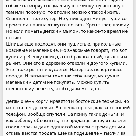
собаке на морду специальную резинку, ну аптечную
там или похожую, то вполне можно с таксой жить.
Спаниели - тоже супер. Но у них один минус – уши со
временем начинают жутко вонять. Хрен знает, почему.
Но если помыть детским мылом, то какое-то время не
воняют.
Шпицы еще подходят, они пушистые, прикольные,
красивые и маленькие. Но знакомые говорят, что вот
купили ребенку шпица, а он бракованный, кусается и
рычит. Они его в деревню отвезли и другого купили.
Этот тоже рычит и кусается. Наверное, испортилась
порода. И пекинесы тоже так себя ведут, их лучше
маленьким детям не покупать. Можно купить
подросшему ребенку, чтоб сдачи мог дать.
Детям очень корги нравятся и бостонские терьеры, но
их пока нет дешевых. За щенка просят, как за хороший
телефон. Вообще опупели. За псину такие деньги. И
как ребенку объяснить, что продавцы жируют за счет
своих собак и даже одинокой матери с тремя детьми
отказываются продать щенка подешевле – тысячи за