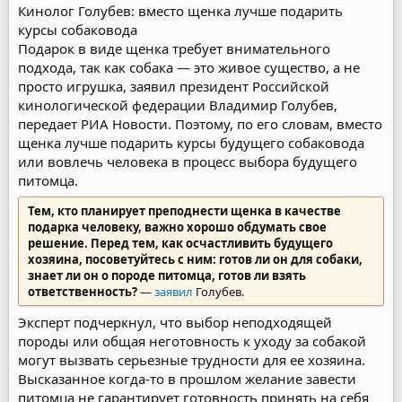
Кинолог Голубев: вместо щенка лучше подарить
курсы собаковода
Подарок в виде щенка требует внимательного
подхода, так как собака — это живое существо, а не
просто игрушка, заявил президент Российской
кинологической федерации Владимир Голубев,
передает РИА Новости. Поэтому, по его словам, вместо
щенка лучше подарить курсы будущего собаковода
или вовлечь человека в процесс выбора будущего
питомца.
Тем, кто планирует преподнести щенка в качестве
подарка человеку, важно хорошо обдумать свое
решение. Перед тем, как осчастливить будущего
хозяина, посоветуйтесь с ним: готов ли он для собаки,
знает ли он о породе питомца, готов ли взять
ответственность?
—
заявил
Голубев.
Эксперт подчеркнул, что выбор неподходящей
породы или общая неготовность к уходу за собакой
могут вызвать серьезные трудности для ее хозяина.
Высказанное когда-то в прошлом желание завести
питомца не гарантирует готовность принять на себя