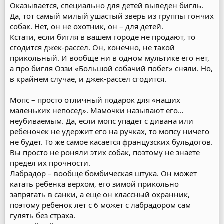
Оказывается, специально для детей выведен бигль.
Да, тот самый милый ушастый зверь из группы гончих
собак. Нет, он не охотник, он – для детей.
Кстати, если бигля в вашем городе не продают, то
сгодится джек-рассел. Он, конечно, не такой
прикольный. И вообще ни в одном мультике его нет,
а про бигля Оззи «Большой собачий побег» сняли. Но,
в крайнем случае, и джек-рассел сгодится.
Мопс – просто отличный подарок для «наших
маленьких непосед». Мамочки называют его…
неубиваемым. Да, если мопс упадет с дивана или
ребеночек не удержит его на ручках, то мопсу ничего
не будет. То же самое касается французских бульдогов.
Вы просто не роняли этих собак, поэтому не знаете
предел их прочности.
Лабрадор – вообще бомбическая штука. Он может
катать ребенка верхом, его зимой прикольно
запрягать в санки, а еще он классный охранник,
поэтому ребенок лет с 6 может с лабрадором сам
гулять без страха.