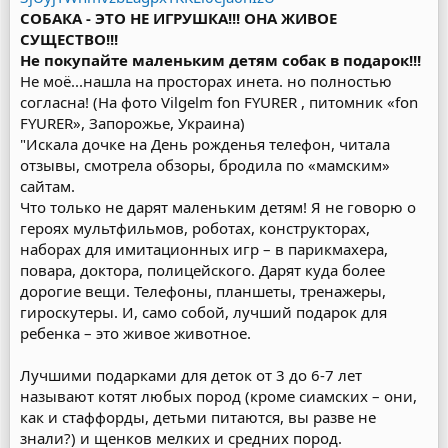
СОБАКА - ЭТО НЕ ИГРУШКА!!! ОНА ЖИВОЕ
СУЩЕСТВО!!!
Не покупайте маленьким детям собак в подарок!!!
Не моё...нашла на просторах инета. но полностью
согласна! (На фото Vilgelm fon FYURER , питомник «fon
FYURER», Запорожье, Украина)
"Искала дочке на День рожденья телефон, читала
отзывы, смотрела обзоры, бродила по «мамским»
сайтам.
Что только не дарят маленьким детям! Я не говорю о
героях мультфильмов, роботах, конструкторах,
наборах для имитационных игр – в парикмахера,
повара, доктора, полицейского. Дарят куда более
дорогие вещи. Телефоны, планшеты, тренажеры,
гироскутеры. И, само собой, лучший подарок для
ребенка – это живое животное.
Лучшими подарками для деток от 3 до 6-7 лет
называют котят любых пород (кроме сиамских – они,
как и стаффорды, детьми питаются, вы разве не
знали?) и щенков мелких и средних пород.