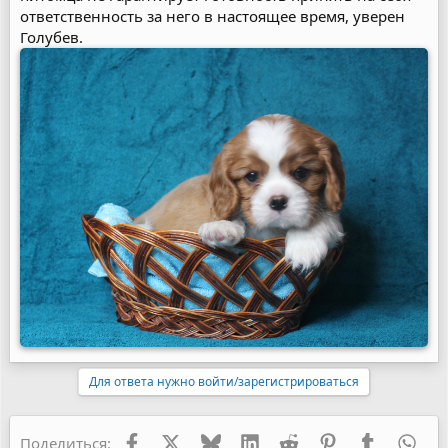
ответственность за него в настоящее время, уверен
Голубев.
Для ответа нужно войти/зарегистрироваться
Facebook
X
Bluesky
LinkedIn
Reddit
Pinterest
Tumblr
Wha
Поделиться: