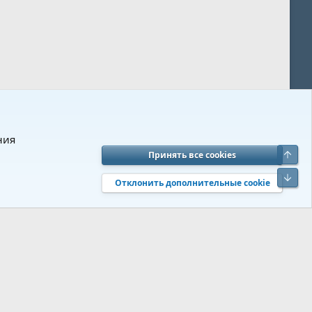
ния
Верх
Принять все cookies
вия и правила
Политика конфиденциальности
Помощь
R
Низ
S
Отклонить дополнительные cookie
S
 s9e/MediaSites