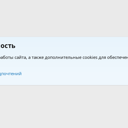
ость
аботы сайта, а также дополнительные cookies для обеспече
Обратная связь
Усло
дпочтений
®
®
form by XenForo
© 2010-2026 XenForo Ltd.
Перевод от Jumuro
|
Media embeds via