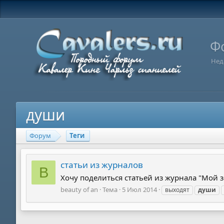
Ф
Нед
души
Форум
Теги
статьи из журналов
B
Хочу поделиться статьей из журнала "Мой зо
beauty of an
Тема
5 Июл 2014
выходят
души