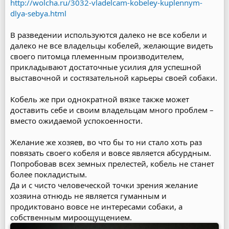
http://wolcha.ru/3032-vladelcam-kobeley-kuplennym-
dlya-sebya.html
В разведении используются далеко не все кобели и
далеко не все владельцы кобелей, желающие видеть
своего питомца племенным производителем,
прикладывают достаточные усилия для успешной
выставочной и состязательной карьеры своей собаки.
Кобель же при однократной вязке также может
доставить себе и своим владельцам много проблем –
вместо ожидаемой успокоенности.
Желание же хозяев, во что бы то ни стало хоть раз
повязать своего кобеля и вовсе является абсурдным.
Попробовав всех земных прелестей, кобель не станет
более покладистым.
Да и с чисто человеческой точки зрения желание
хозяина отнюдь не является гуманным и
продиктовано вовсе не интересами собаки, а
собственным мироощущением.