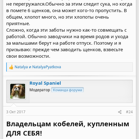
не перегружался.Обычно за этим следит сука, но когда
в помете 6 щенков, она может кого-то пропустить. В
общем, хлопот много, но эти хлопоты очень
приятные.
Сложно, когда эти заботы нужно как-то совмещать с
работой. Обычно заводчики на время родов и ухода
за малышами берут на работе отпуск. Поэтому и я
призываю: прежде чем заводить щенков, взвесьте
свои возможности.
Natalya
и
NatalyaPyatkova
Р
е
а
Royal Spaniel
к
ц
Модератор
Команда форума
и
и
:
3 Окт 2017
#24
Владельцам кобелей, купленным
ДЛЯ СЕБЯ!