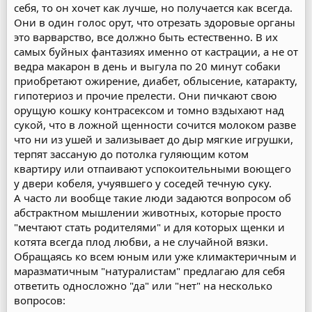
себя, то он хочет как лучше, но получается как всегда.
Они в один голос орут, что отрезать здоровые органы
это варварство, все должно быть естественно. В их
самых буйных фантазиях именно от кастрации, а не от
ведра макарон в день и выгула по 20 минут собаки
приобретают ожирение, диабет, облысение, катаракту,
гипотериоз и прочие прелести. Они пичкают свою
орущую кошку контрасексом и томно вздыхают над
сукой, что в ложной щенности сочится молоком разве
что ни из ушей и зализывает до дыр мягкие игрушки,
терпят зассаную до потолка гуляющим котом
квартиру или отпаивают успокоительными воющего
у двери кобеля, учуявшего у соседей течную суку.
А часто ли вообще такие люди задаются вопросом об
абстрактном мышлении животных, которые просто
"мечтают стать родителями" и для которых щенки и
котята всегда плод любви, а не случайной вязки.
Обращаясь ко всем юным или уже климактеричным и
маразматичным "натуралистам" предлагаю для себя
ответить односложно "да" или "нет" на несколько
вопросов: