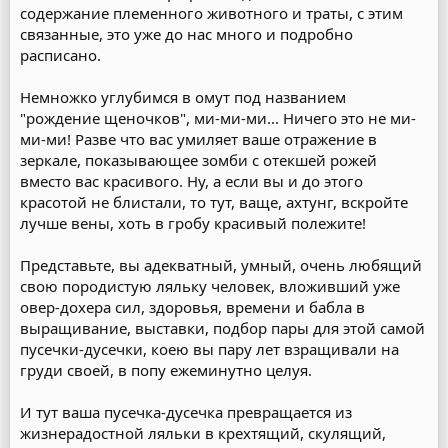
содержание племенного животного и траты, с этим
связанные, это уже до нас много и подробно
расписано.
Немножко углубимся в омут под названием
"рождение щеночков", ми-ми-ми... Ничего это не ми-
ми-ми! Разве что вас умиляет ваше отражение в
зеркале, показывающее зомби с отекшей рожей
вместо вас красивого. Ну, а если вы и до этого
красотой не блистали, то тут, ваще, ахтунг, вскройте
лучше вены, хоть в гробу красивый полежите!
Представьте, вы адекватный, умный, очень любящий
свою породистую ляльку человек, вложивший уже
овер-дохера сил, здоровья, времени и бабла в
выращивание, выставки, подбор пары для этой самой
пусечки-дусечки, коею вы пару лет взращивали на
груди своей, в попу ежеминутно целуя.
И тут ваша пусечка-дусечка превращается из
жизнерадостной ляльки в крехтящий, скулящий,