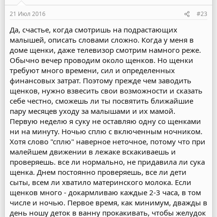
:
21 Июл 2016
#23
Да, счастье, когда смотришь на подрастающих
малышей, описать словами сложно. Когда у меня в
доме щенки, даже телевизор смотрим намного реже.
Обычно вечер проводим около щенков. Но щенки
требуют много времени, сил и определенных
финансовых затрат. Поэтому прежде чем заводить
щенков, нужно взвесить свои возможности и сказать
себе честно, сможешь ли ты посвятить ближайшие
пару месяцев уходу за малышами и их мамой.
Первую неделю я суку не оставляю одну со щенками
ни на минуту. Ночью сплю с включенным ночником.
Хотя слово "сплю" наверное неточное, потому что при
малейшем движении в лежаке вскакиваешь и
проверяешь. все ли нормально, не придавила ли сука
щенка. Днем постоянно проверяешь, все ли дети
сыты, всем ли хватило материнского молока. Если
щенков много - докармливаю каждые 2-3 часа, в том
числе и ночью. Первое время, как минимум, дважды в
день ношу деток в ванну прокакивать, чтобы желудок