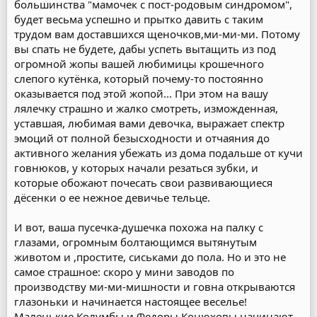
большинства "мамочек с пост-родовым синдромом",
будет весьма успешно и прытко давить с таким
трудом вам доставшихся щеночков,ми-ми-ми. Потому
вы спать не будете, дабы успеть вытащить из под
огромной жопы вашей любимицы крошечного
слепого кутёнка, который почему-то постоянно
оказывается под этой жопой... При этом на вашу
лялечку страшно и жалко смотреть, изможденная,
уставшая, любимая вами девочка, выражает спектр
эмоций от полной безысходности и отчаяния до
активного желания убежать из дома подальше от кучи
говнюков, у которых начали резаться зубки, и
которые обожают почесать свои развивающиеся
дёсенки о ее нежное девичье тельце.
И вот, ваша пусечка-душечка похожа на палку с
глазами, огромным болтающимся вытянутым
животом и ,простите, сиськами до пола. Но и это не
самое страшное: скоро у мини заводов по
производству ми-ми-мишности и говна открываются
глазоньки и начинается настоящее веселье!
Маленькие Колумбы и Федоры Конюховы начинают