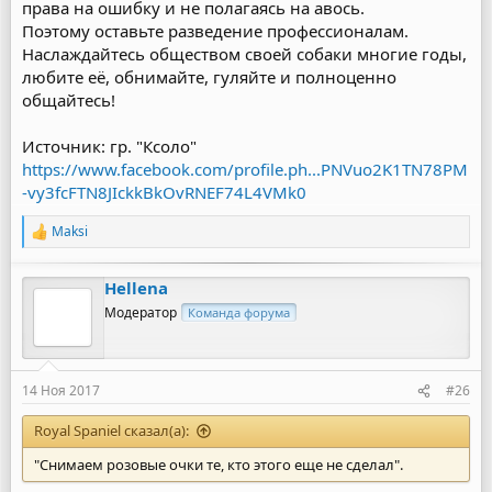
права на ошибку и не полагаясь на авось.
Поэтому оставьте разведение профессионалам.
Наслаждайтесь обществом своей собаки многие годы,
любите её, обнимайте, гуляйте и полноценно
общайтесь!
Источник: гр. "Ксоло"
https://www.facebook.com/profile.ph...PNVuo2K1TN78PM
-vy3fcFTN8JIckkBkOvRNEF74L4VMk0
Maksi
Р
е
а
Hellena
к
ц
Модератор
Команда форума
и
и
:
14 Ноя 2017
#26
Royal Spaniel сказал(а):
"Снимаем розовые очки те, кто этого еще не сделал".