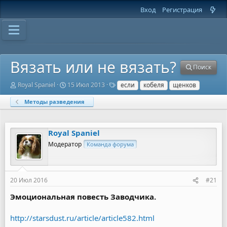
Вход
Регистрация
Вязать или не вязать?
Поиск
А
Д
Т
Royal Spaniel
15 Июл 2013
если
кобеля
щенков
в
а
е
т
т
г
Методы разведения
о
а
и
р
н
т
а
Royal Spaniel
е
ч
м
а
Модератор
Команда форума
ы
л
а
20 Июл 2016
#21
Эмоциональная повесть Заводчика.
http://starsdust.ru/article/article582.html