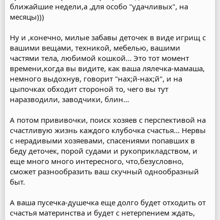
ближайшие недели,а ,для особо "удачливых", на
месяцы)))
Ну и ,конечно, милые забавы деточек в виде игрищ с
вашими вещами, техникой, мебелью, вашими
частями тела, любимой кошкой... Это тот момент
времени,когда вы видите, как ваша лялечка-мамаша,
немного выдохнув, говорит "нах;й-нах;й", и на
цыпочках обходит стороной то, чего вы тут
наразводили, заводчики, блин...
А потом прививочки, поиск хозяев с перспективой на
счастливую жизнь каждого клубочка счастья... Нервы
с нерадивыми хозяевами, спасениями попавших в
беду деточек, порой судами и рукоприкладством, и
еще много много интересного, что,безусловно,
сможет разнообразить ваш скучный однообразный
быт.
А ваша пусечка-душечка еще долго будет отходить от
счастья материнства и будет с нетерпением ждать,