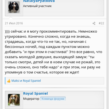
NatalyaPyatkova
к
ц
Активный участник
и
и
:
21 Июл 2016
#22
)))) сейчас и я могу прокомментировать. Немножко
утрировано. Конечно сложно, когда не знаешь,
страдаешь, когда что-то не так, но, начиная с
бессонных ночей, под каждым пунктом можно
добавить "и при этом я счастлива!" Это все равно, что
сказать молодой девушке, выходящей замуж: "ты
только смотри, детей ни в коем случае не рожай, это
очень сложно, оно тебе надо" и при этом, ни разу не
упомянув о том счастье, которое ее ждет!
Maksi
и
Royal Spaniel
Р
е
а
Royal Spaniel
к
ц
Модератор
Команда форума
и
и