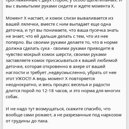
вы с вымытыми руками сидите и ждете момента Х.
Момент Х настает, и комок слизи вываливается из
вашей лялечки, вместе с ним выпадает еще одна
деточка, и тут вы понимаете, что ваша пусечка знать
не знает, что ей дальше делать с тем, что из нее
поперло. Вы своими руками делаете то, что в норме
должна сделать сука - своими руками приводите в
чувство мокрый комок шерсти, своими руками
заставляете комок присасываться к вашей любимой
деточке, которая откровенно в ахере от вашей
наглости и требует ,недвусмысленно, убрать от нее
этот УЖОС!!! А ведь момент Х повторяется
неоднократно, и весь процесс веселья и радости
длится порой по 12-18 часов, и это норма для многих
собак.
И не надо тут возмущаться, скажите спасибо, что
вообще сами рожают, а не разрезанные под наркозом
от грудины до паха.