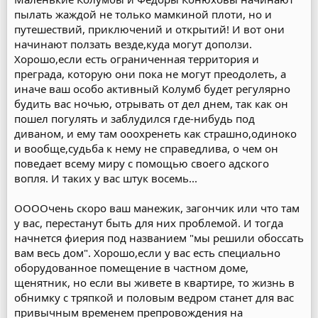
пылать жаждой не только мамкиной плоти, но и
путешествий, приключений и открытий! И вот они
начинают ползать везде,куда могут доползи.
Хорошо,если есть ограниченная территория и
преграда, которую они пока не могут преодолеть, а
иначе ваш особо активный Колумб будет регулярно
будить вас ночью, отрывать от дел днем, так как он
пошел погулять и заблудился где-нибудь под
диваном, и ему там ооохренеть как страшно,одиноко
и вообще,судьба к нему не справедлива, о чем он
поведает всему миру с помощью своего адского
вопля. И таких у вас штук восемь...
ООООчень скоро ваш манежик, загончик или что там
у вас, перестанут быть для них проблемой. И тогда
начнется фиерия под названием "мы решили обоссать
вам весь дом". Хорошо,если у вас есть специально
оборудованное помещение в частном доме,
щенятник, но если вы живете в квартире, то жизнь в
обнимку с тряпкой и половым ведром станет для вас
привычным временем препровождения на