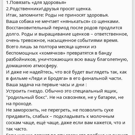
1.Повязать «для здоровья»
2.Родственники\друзья просят щенка.
Итак, запомните: Роды не приносят здоровья.
Ваша собака не мечтает «нянькаться» со щенками.
Восстановительный период после родов продлится
долго. Роды и выращивание щенков – ответственное,
очень тревожное, насыщенное событиями время.
Всего лишь за полтора месяца щенки из
беспомощных «хомячков» превратятся в банду
разбойников, уничтожающих всю вашу благолепную,
домашнюю атмосферу.
И даже не надейтесь, что всё будет выглядеть так, как
в фильме «Леди и Бродяга» в его финальной части.
Ваша задача на первые часы и дни :
Устроить гнездо. Обычно это специальный ящик,
"родильный бокс". Не на сквозняке, не у батареи, не
на проходе.
Не заморозить, не перегреть, не позволить суке
придавить, слабых – подкладывать к молочным
соскам чаще, ещё чаще, даже если вам кажется, что и
так часто.