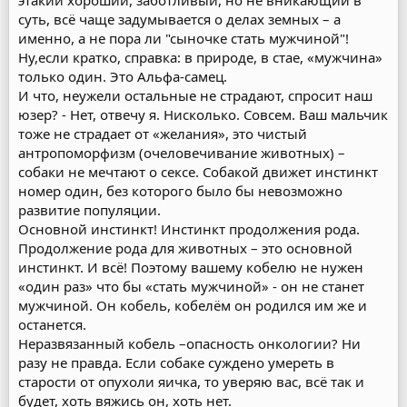
этакий хороший, заботливый, но не вникающий в
суть, всё чаще задумывается о делах земных – а
именно, а не пора ли "сыночке стать мужчиной"!
Ну,если кратко, справка: в природе, в стае, «мужчина»
только один. Это Альфа-самец.
И что, неужели остальные не страдают, спросит наш
юзер? - Нет, отвечу я. Нисколько. Совсем. Ваш мальчик
тоже не страдает от «желания», это чистый
антропоморфизм (очеловечивание животных) –
собаки не мечтают о сексе. Собакой движет инстинкт
номер один, без которого было бы невозможно
развитие популяции.
Основной инстинкт! Инстинкт продолжения рода.
Продолжение рода для животных – это основной
инстинкт. И всё! Поэтому вашему кобелю не нужен
«один раз» что бы «стать мужчиной» - он не станет
мужчиной. Он кобель, кобелём он родился им же и
останется.
Неразвязанный кобель –опасность онкологии? Ни
разу не правда. Если собаке суждено умереть в
старости от опухоли яичка, то уверяю вас, всё так и
будет, хоть вяжись он, хоть нет.