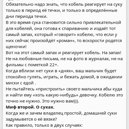
Обязательно надо знать, что кобель реагирует на суку
только в период её течки, и только в определённые
дни периода течки.
В это время сука становится сильно привлекательной
для кобелей, она готова к спариванию и издаёт тот
самый запах, который «говорит» кобелю, что если у
них сейчас произойдёт «роман», то вскорости родятся
щеночки!
Вот на этот самый запах и реагирует кобель. На запах!
Не на любовные письма, не на фото в журналах, не на
фильмы с пометкой 22+.
Когда вблизи нет суки в «днях», ваш мальчик будет
спокойно гулять, играть, и бежать домой, в ожидании
миски с едой .
Не пытайтесь «пристроить» своего мальчика абы куда
и найти ему «хоть какую-нибудь» девочку. Кобелю это
точно не нужно. Это нужно вам))).
Миф второй. О суках.
Когда же и зачем владелец простой, домашней суки
задумывется о её вязке?
Как правило, только в двух случаях: