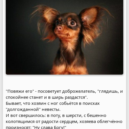
"Повяжи его" - посоветует доброжелатель, "глядишь, и
спокойнее станет и в ширь раздастся".
Бывает, что хозяин с ног собьётся в поисках
"долгожданной" невесты.
И вот свершилось: в поту, в шерсти, с бешенно
колотящимся от радости сердцем, хозяева облегчённо
произносят: "Ну слава Богу!"