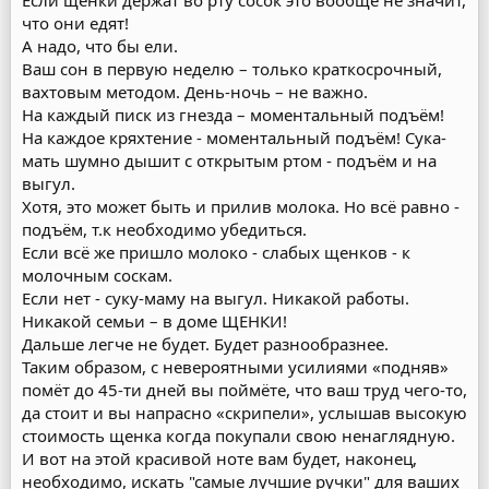
Если щенки держат во рту сосок это вообще не значит,
что они едят!
А надо, что бы ели.
Ваш сон в первую неделю – только краткосрочный,
вахтовым методом. День-ночь – не важно.
На каждый писк из гнезда – моментальный подъём!
На каждое кряхтение - моментальный подъём! Сука-
мать шумно дышит с открытым ртом - подъём и на
выгул.
Хотя, это может быть и прилив молока. Но всё равно -
подъём, т.к необходимо убедиться.
Если всё же пришло молоко - слабых щенков - к
молочным соскам.
Если нет - суку-маму на выгул. Никакой работы.
Никакой семьи – в доме ЩЕНКИ!
Дальше легче не будет. Будет разнообразнее.
Таким образом, с невероятными усилиями «подняв»
помёт до 45-ти дней вы поймёте, что ваш труд чего-то,
да стоит и вы напрасно «скрипели», услышав высокую
стоимость щенка когда покупали свою ненаглядную.
И вот на этой красивой ноте вам будет, наконец,
необходимо, искать "самые лучшие ручки" для ваших