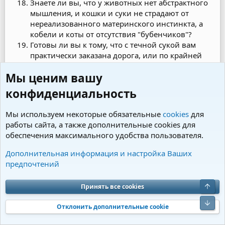
Знаете ли вы, что у животных нет абстрактного
мышления, и кошки и суки не страдают от
нереализованного материнского инстинкта, а
кобели и коты от отсутствия "бубенчиков"?
Готовы ли вы к тому, что с течной сукой вам
практически заказана дорога, или по крайней
мере ваше присутствие на большинстве
Мы ценим вашу
кинологических мероприятий - выставках,
тренировках, соревнованиях, испытаниях
конфиденциальность
крайне не приветствуется?
Готовы ли вы гулять со своей течной сукой в
Мы используем некоторые обязательные
cookies
для
течение месяца только на поводке, обходя
работы сайта, а также дополнительные cookies для
других собачников стороной?
обеспечения максимального удобства пользователя.
Готовы ли вы к изменениям в худшую сторону
характера суки, ее послушанию во время течки?
Дополнительная информация и настройка Ваших
Готовы ли вы постоянно убирать за сукой в
предпочтений
течке пятна в квартире если собака сама не
может себя вылизывать?
Верх
Принять все cookies
Готовы ли вы выходя со своей течной сукой
встретить возле подъезда делигацию кобелей и
Низ
Отклонить дополнительные cookie
в случае необходимости спасаться бегством или
обороняться?