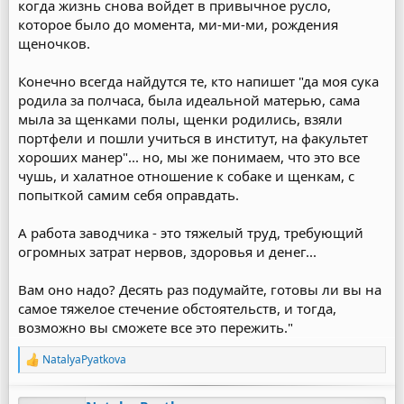
когда жизнь снова войдет в привычное русло,
которое было до момента, ми-ми-ми, рождения
щеночков.
Конечно всегда найдутся те, кто напишет "да моя сука
родила за полчаса, была идеальной матерью, сама
мыла за щенками полы, щенки родились, взяли
портфели и пошли учиться в институт, на факультет
хороших манер"... но, мы же понимаем, что это все
чушь, и халатное отношение к собаке и щенкам, с
попыткой самим себя оправдать.
А работа заводчика - это тяжелый труд, требующий
огромных затрат нервов, здоровья и денег...
Вам оно надо? Десять раз подумайте, готовы ли вы на
самое тяжелое стечение обстоятельств, и тогда,
возможно вы сможете все это пережить."
NatalyaPyatkova
Р
е
а