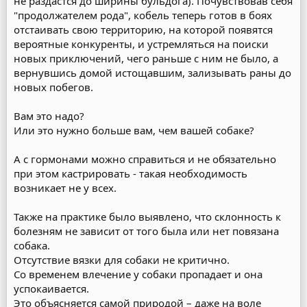
не раздастся до ширины бульдога). Почувствовав себя
"продолжателем рода", кобель теперь готов в боях
отстаивать свою территорию, на которой появятся
вероятные конкуренты, и устремляться на поиски
новых приключений, чего раньше с ним не было, а
вернувшись домой истощавшим, зализывать раны до
новых побегов.
Вам это надо?
Или это нужно больше вам, чем вашей собаке?
А с гормонами можно справиться и не обязательно
при этом кастрировать - такая необходимость
возникает не у всех.
Также на практике было выявлено, что склонность к
болезням не зависит от того была или нет повязана
собака.
Отсутствие вязки для собаки не критично.
Со временем влечение у собаки пропадает и она
успокаивается.
Это объясняется самой природой – даже на воле