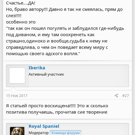
Счастье....ДА!
Но, браво автору!!! Давно я так не смеялась, прям до
слез!!!!!
особенно это
"так как он пошел погулять и заблудился где-нибудь
под диваном, и ему там ооохренеть как
страшно,одиноко и вообще,судьба к нему не
справедлива, о чем он поведает всему миру с
помощью своего адского вопля."
Iberika
Активный участник
15 Ноя 2017
#27
Я статьей просто восхищена!!!!! Это ж сколько
позитива получаешь, прочитав сие творение
Royal Spaniel
Модератор
Команда форума