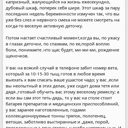
капризный, жалующийся на жизнь ежесекундно,
дубовый шкаф, поперек себя шире. Этот шкаф за пару
последних недель беременности измучен так, что вы
уже без слез и нервного смеха не можете смотреть на
когда-то веселую активную деточку.
Потом настает счастливый момент,когда вы, по ужасу
в глазах деточки, по спазмам, по ее,порой воплю
боли, понимаете ,что щас будет, ми-ми-ми, рождение
щеночков.
У вас на всякий случай в телефоне забит номер вета,
который за 10-15-30 тыщ готов в любое время
выехать к вам спасать ваше ушастое чадо; у вас ,если
вы неопытный в этих делах, уже сидит дома тетя или
дядя ,готовый обучить вас этому веселому ремеслу; а
если вы сам этот теть-дядь, то у вас на столе стоит
батарея препаратов и медицинских приспособлений,
у вас заранее наготовленные, годами
коллекционируемые тонны тряпок, полотенец,
ветоши, заботливо выстиранные и ,даже, порой,
проглаженные с двух сторон, у особо щепетильных. И