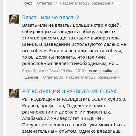
Ответы: 17
Раздел:
Методы разведения
суки
Вязать или не вязать?
Вязать или не вязать? Большинство людей,
собирающихся заводить собаку, задаются
этим вопросом еще на стадии выбора пола
щенка. В разведении используются далеко не
все кобели. Если вы решили завести кобеля,
то вы должны помнить, что наличие
родословной является необходимым, но...
Royal Spaniel
Тема
15 Июл 2013
если
кобеля
Ответы: 33
Раздел:
Методы разведения
щенков
РЕПРОДУКЦИЯ И РАЗВЕДЕНИЕ СОБАК
РЕПРОДУКЦИЯ И РАЗВЕДЕНИЕ СОБАК Хулио Э.
Корреа, профессор, Отделение наук о
размножении и диетологии животных,
Алабамский Университет ВВЕДЕНИЕ
Получение щенков от своей суки может быть
замечательным опытом. Однако владельцы