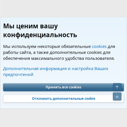
Мы ценим вашу
конфиденциальность
Мы используем некоторые обязательные
cookies
для
работы сайта, а также дополнительные cookies для
обеспечения максимального удобства пользователя.
Теги
Дополнительная информация и настройка Ваших
предпочтений
Cookies
Charm by DCom
Russian (RU)
Обратная связь
Условия и правила
Верх
Принять все cookies
Политика конфиденциальности
Помощь
R
S
Низ
S
Отклонить дополнительные cookie
®
Community platform by XenForo
© 2010-2026 XenForo Ltd.
Перевод от
®
Jumuro
|
Media embeds via s9e/MediaSites