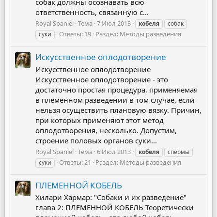
собак должны осознавать всю
ответственность, связанную с...
Royal Spaniel
Тема
7 Июл 2013
кобеля
собак
Ответы: 19
Раздел:
Методы разведения
суки
Искусственное оплодотворение
Искусственное оплодотворение
Искусственное оплодотворение - это
достаточно простая процедура, применяемая
в племенном разведении в том случае, если
нельзя осуществить плановую вязку. Причин,
при которых применяют этот метод
оплодотворения, несколько. Допустим,
строение половых органов суки...
Royal Spaniel
Тема
6 Июл 2013
кобеля
спермы
Ответы: 21
Раздел:
Методы разведения
суки
ПЛЕМЕННОЙ КОБЕЛЬ
Хилари Хармар: "Собаки и их разведение"
глава 2: ПЛЕМЕННОЙ КОБЕЛЬ Теоретически