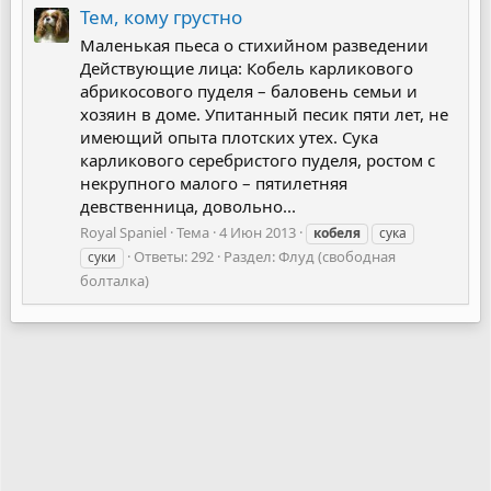
Тем, кому грустно
Маленькая пьеса о стихийном разведении
Действующие лица: Кобель карликового
абрикосового пуделя – баловень семьи и
хозяин в доме. Упитанный песик пяти лет, не
имеющий опыта плотских утех. Сука
карликового серебристого пуделя, ростом с
некрупного малого – пятилетняя
девственница, довольно...
Royal Spaniel
Тема
4 Июн 2013
кобеля
сука
Ответы: 292
Раздел:
Флуд (свободная
суки
болталка)