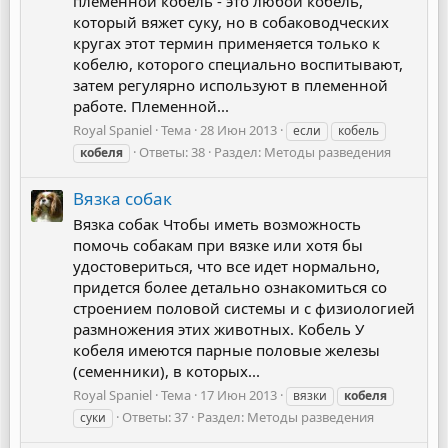
племенной кобель - это любой кобель,
который вяжет суку, но в собаководческих
кругах этот термин применяется только к
кобелю, которого специально воспитывают,
затем регулярно используют в племенной
работе. Племенной...
Royal Spaniel
Тема
28 Июн 2013
если
кобель
Ответы: 38
Раздел:
Методы разведения
кобеля
Вязка собак
Вязка собак Чтобы иметь возможность
помочь собакам при вязке или хотя бы
удостовериться, что все идет нормально,
придется более детально ознакомиться со
строением половой системы и с физиологией
размножения этих животных. Кобель У
кобеля имеются парные половые железы
(семенники), в которых...
Royal Spaniel
Тема
17 Июн 2013
вязки
кобеля
Ответы: 37
Раздел:
Методы разведения
суки