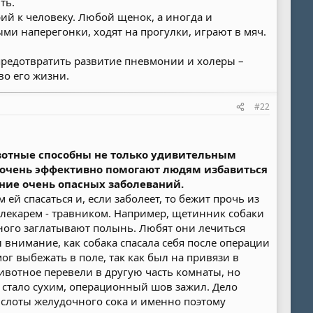
ть.
ий к человеку. Любой щенок, а иногда и
ми наперегонки, ходят на прогулки, играют в мяч.
предотвратить развитие пневмонии и холеры –
во его жизни.
#22
ивотные способны не только удивительным
, очень эффективно помогают людям избавиться
ение очень опасных заболеваний.
 ей спасаться и, если заболеет, то бежит прочь из
лекарем - травником. Например, щетинник собаки
ьного заглатывают полынь. Любят они лечиться
внимание, как собака спасала себя после операции
г выбежать в поле, так как был на привязи в
вотное перевели в другую часть комнаты, но
и стало сухим, операционный шов зажил. Дело
ислоты желудочного сока и именно поэтому