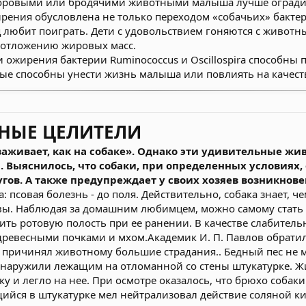
 дворовыми или бродячими животными малыша лучше огради
ирения обусловлена не только переходом «собачьих» бактер
любит поиграть. Дети с удовольствием гоняются с животны
 отложению жировых масс.
 ожирения бактерии Ruminococcus и Oscillospira способны 
ые способны унести жизнь малыша или повлиять на качест
ЬНЫЕ ЦЕЛИТЕЛИ
аживает, как на собаке». Однако эти удивительные ж
. Выяснилось, что собаки, при определенных условиях
гов. А также предупреждает у своих хозяев возникнов
: псовая болезнь - до поля. Действительно, собака знает, чем
вы. Наблюдая за домашним любимцем, можно самому стать 
ить ротовую полость при ее ранении. В качестве слабител
древесными почками и мхом.Академик И. П. Павлов обратил 
 причинял животному большие страдания.. Бедный пес не мо
наружили лежащим на отломанной со стены штукатурке. Жи
ку и легло на нее. При осмотре оказалось, что брюхо собак
ащийся в штукатурке мел нейтрализовал действие соляной к