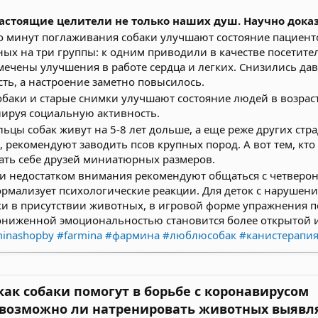
настоящие целители не только наших душ. Научно доказ
ко минут поглаживания собаки улучшают состояние пациент
ых на три группы: к одним приводили в качестве посетителе
мечены улучшения в работе сердца и легких. Снизились да
ть, а настроение заметно повысилось.
обаки и старые снимки улучшают состояние людей в возраст
лируя социальную активность.
ьцы собак живут на 5-8 лет дольше, а еще реже других ст
, рекомендуют заводить псов крупных пород. А вот тем, кто
ать себе друзей миниатюрных размеров.
 и недостатком внимания рекомендуют общаться с четверо
мализует психологические реакции. Для деток с нарушени
уки в присутствии животных, в игровой форме упражнения
с пониженной эмоциональностью становится более открытой
minashopby
#farmina
#фармина
#люблюсобак
#канистерапи
как собаки помогут в борьбе с коронавирусом
 возможно ли натренировать животных выявля