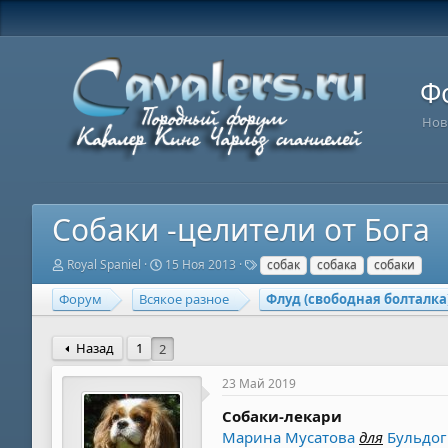
Ф
Нов
Собаки -целители от Бога
А
Д
Т
Royal Spaniel
15 Ноя 2013
собак
собака
собаки
в
а
е
т
т
г
Форум
Всякое разное
Флуд (свободная болталка
о
а
и
р
н
т
а
Назад
1
2
е
ч
м
а
23 Май 2019
ы
л
а
Собаки-лекари
Марина Мусатова
‎
для
Бульдог