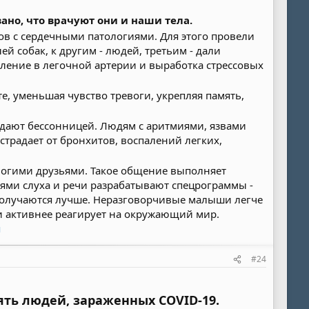
ано, что врачуют они и наши тела.
ов с сердечными патологиями. Для этого провели
й собак, к другим - людей, третьим - дали
вление в легочной артерии и выработка стрессовых
е, уменьшая чувство тревоги, укрепляя память,
радают бессонницей. Людям с аритмиями, язвами
 страдает от бронхитов, воспалений легких,
ногими друзьями. Такое общение выполняет
ями слуха и речи разрабатывают спецрограммы -
 получаются лучше. Неразговорчивые малыши легче
 и активнее реагирует на окружающий мир.
я
#24
ть людей, зараженных COVID-19.