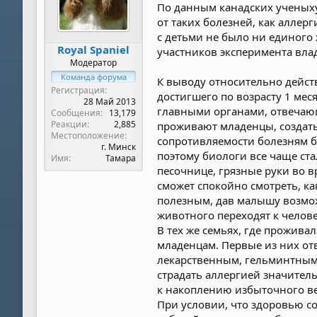
По данным канадских ученыху
от таких болезней, как аллер
с детьми не было ни единого 
Royal Spaniel
участников эксперимента влад
Модератор
Команда форума
К выводу относительно дейст
Регистрация
достигшего по возрасту 1 ме
28 Май 2013
главными органами, отвечающ
Сообщения
13,179
Реакции
2,885
проживают младенцы, создать
Местоположение
сопротивляемости болезням б
г. Минск
поэтому биологи все чаще ста
Имя
Тамара
песочнице, грязные руки во в
сможет спокойно смотреть, ка
полезным, дав малышу возмож
животного переходят к челове
В тех же семьях, где прожива
младенцам. Первые из них от
лекарственным, гельминтным и
страдать аллергией значитель
к накоплению избыточного ве
При условии, что здоровью с