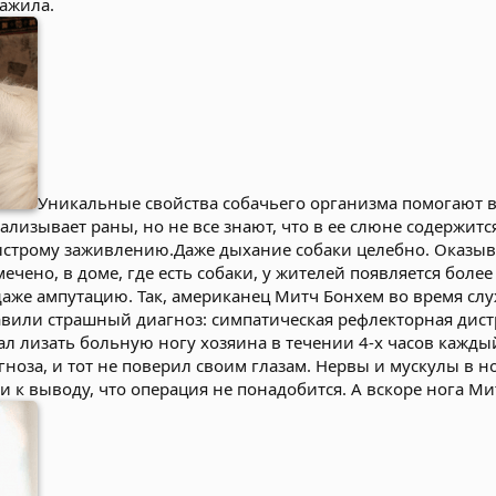
ажила.
Уникальные свойства собачьего организма помогают в
зализывает раны, но не все знают, что в ее слюне содерж
ыстрому заживлению.Даже дыхание собаки целебно. Оказывае
чено, в доме, где есть собаки, у жителей появляется бол
даже ампутацию. Так, американец Митч Бонхем во время слу
авили страшный диагноз: симпатическая рефлекторная дис
л лизать больную ногу хозяина в течении 4-х часов каждый
ноза, и тот не поверил своим глазам. Нервы и мускулы в н
и к выводу, что операция не понадобится. А вскоре нога М