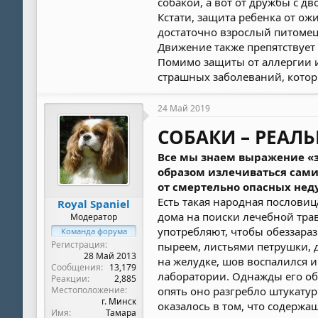
собакой, а вот от дружбы с
Кстати, защита ребенка от ож
достаточно взрослый питомец 
Движение также препятствует
Помимо защиты от аллергии и
страшных заболеваний, котор
24 Май 2019
СОБАКИ – РЕАЛ
Все мы знаем выражение «з
образом излечиваться сами
от смертельно опасных неду
Есть такая народная пословица
Royal Spaniel
дома на поиски лечебной тра
Модератор
употребляют, чтобы обеззараз
Команда форума
Регистрация
пыреем, листьями петрушки, 
28 Май 2013
на желудке, шов воспалился и
Сообщения
13,179
лаборатории. Однажды его об
Реакции
2,885
Местоположение
опять оно разгребло штукатур
г. Минск
оказалось в том, что содерж
Имя
Тамара