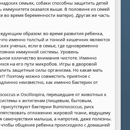
надских семьях, собаки способны защитить детей
нь иммунитета оказался выше. В половине из семей
е во время беременности матери). Другая же часть
ледующим образом: во время развития ребенка,
, что именно толстый и тонкий кишечник являются
их ученых, если в семье, где одновременно
остоянии иммунной системы. Уровень
льное количество внимания чистоте. Именно
ихся на его пути микробов. Игры в дворовой
калить защитные силы организма. Но какая мать
рот? Поэтому можно совместить приятное с
одлинно неизвестно, как именно бактерии от
coccus и Oscillospira, перешедшие от животных к
 системы к антигенам (пищевым, бытовым,
 присутствуют бактерии Ruminococcus, риск
препятствовать отложению жировой ткани, ведущему
я самочувствия малыша, а напротив, даже полезны.
, чтобы общение ребенка происходило с домашней