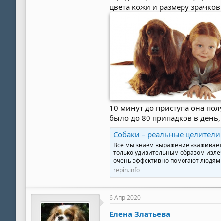
цвета кожи и размеру зрачков
10 минут до приступа она пол
было до 80 припадков в день
Собаки – реальные целител
Все мы знаем выражение «заживает,
только удивительным образом излеч
очень эффективно помогают людям и
repin.info
6 Апр 2020
Елена Златьева