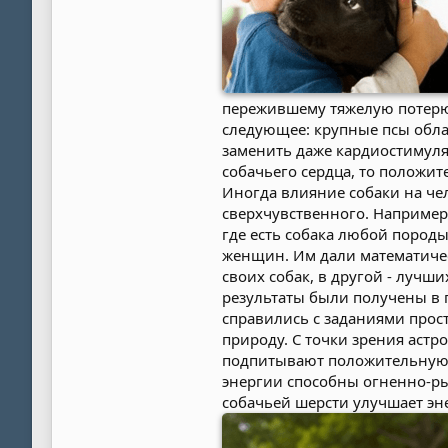
пережившему тяжелую потерю
следующее: крупные псы обла
заменить даже кардиостимуля
собачьего сердца, то положи
Иногда влияние собаки на че
сверхчувственного. Например,
где есть собака любой пород
женщин. Им дали математичес
своих собак, в другой - лучш
результаты были получены в 
справились с заданиями прос
природу. С точки зрения аст
подпитывают положительную. Д
энергии способны огненно-р
собачьей шерсти улучшает эне