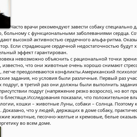
Часто врачи рекомендуют завести собаку специально дл
, больному с функциональными заболеваниями сердца. Со
дают высокой активностью сердечного альфа-ритма. Оказы
тор. Если страдающие сердечной недостаточностью будут хо
тельный эффект гарантирован.
ловека невозможно объяснить с рациональной точки зрения
 известно, что они животные очень хорошо снимают стресс
ы, легче преодолеваются конфликты.Американский психолог
кие задания, но условия были различные. Первый раз уча
их подруг, в третий раз они должны были выполнить задани
присутствии подруг (напряжение резко возросло), но вот 
то блестяще.Исследования показали, что положительное вл
рологии, кошки – животные Луны, собаки – Солнца. Поэтому
оказано, что у людей, держащих в доме собаку, практичес
ыжие животные, песочно-желтые и кремовые, белые оказыв
ргетику во всем доме.