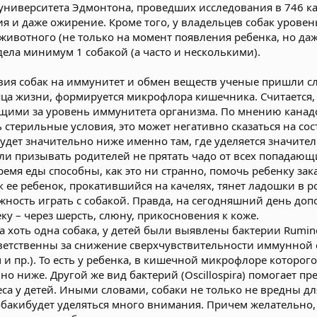
ниверситета Эдмонтона, проведших исследования в 746 ка
гия и даже ожирение. Кроме того, у владельцев собак урове
животного (не только на момент появления ребенка, но даж
ела минимум 1 собакой (а часто и несколькими).
вия собак на иммунитет и обмен веществ ученые пришли с
сяца жизни, формируется микрофлора кишечника. Считается
ими за уровень иммунитета организма. По мнению канадск
 стерильные условия, это может негативно сказаться на с
удет значительно ниже именно там, где уделяется значите
ли призывать родителей не прятать чадо от всех попадающ
ремя еды способны, как это ни странно, помочь ребенку за
к ее ребенок, прокатившийся на качелях, тянет ладошки в 
ность играть с собакой. Правда, на сегодняшний день доп
ку – через шерсть, слюну, прикосновения к коже.
ла хоть одна собака, у детей были выявлены бактерии Rumino
ветственны за снижение сверхчувствительности иммунной
 пр.). То есть у ребенка, в кишечной микрофлоре которого
но ниже. Другой же вид бактерий (Oscillospira) помогает 
са у детей. Иными словами, собаки не только не вредны дл
обакибудет уделяться много внимания. Причем желательно