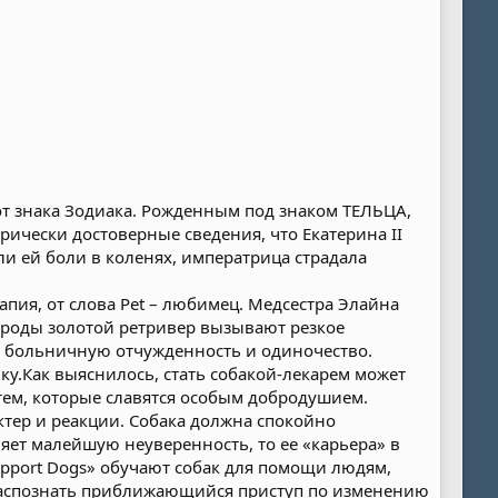
от знака Зодиака. Рожденным под знаком ТЕЛЬЦА,
рически достоверные сведения, что Екатерина II
ли ей боли в коленях, императрица страдала
апия, от слова Pet – любимец. Медсестра Элайна
породы золотой ретривер вызывают резкое
ь больничную отчужденность и одиночество.
у.Как выяснилось, стать собакой-лекарем может
тем, которые славятся особым добродушием.
ктер и реакции. Собака должна спокойно
яет малейшую неуверенность, то ее «карьера» в
pport Dogs» обучают собак для помощи людям,
распознать приближающийся приступ по изменению