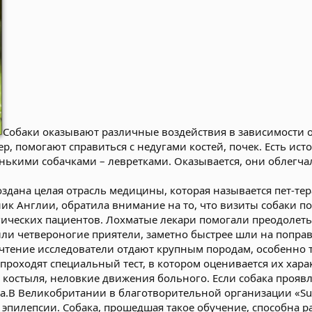
Собаки оказывают различные воздействия в зависимости 
 помогают справиться с недугами костей, почек. Есть исто
ленькими собачками – левретками. Оказывается, они облегча
оздана целая отрасль медицины, которая называется пет-тер
ник Англии, обратила внимание на то, что визиты собаки 
ических пациентов. Лохматые лекари помогали преодолет
ли четвероногие приятели, заметно быстрее шли на поправк
чтение исследователи отдают крупным породам, особенно 
проходят специальный тест, в котором оценивается их хара
 костыля, неловкие движения больного. Если собака проявл
.В Великобритании в благотворительной организации «Su
эпилепсии. Собака, прошедшая такое обучение, способна 