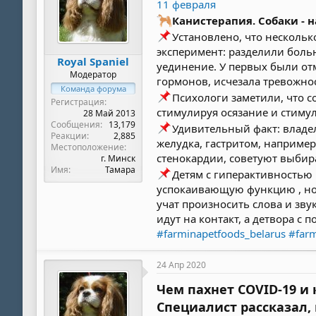
11 февраля
Канистерапия. Собаки - 
Установлено, что несколь
эксперимент: разделили больн
Royal Spaniel
уединение. У первых были от
Модератор
гормонов, исчезала тревожнос
Команда форума
Психологи заметили, что с
Регистрация
стимулируя осязание и стиму
28 Май 2013
Сообщения
13,179
Удивительный факт: владел
Реакции
2,885
желудка, гастритом, например
Местоположение
стенокардии, советуют выбир
г. Минск
Имя
Тамара
Детям с гиперактивностью
успокаивающую функцию , нор
учат произносить слова и зв
идут на контакт, а детвора 
#farminapetfoods_belarus
#far
24 Апр 2020
Чем пахнет COVID-19 и 
Специалист рассказал,