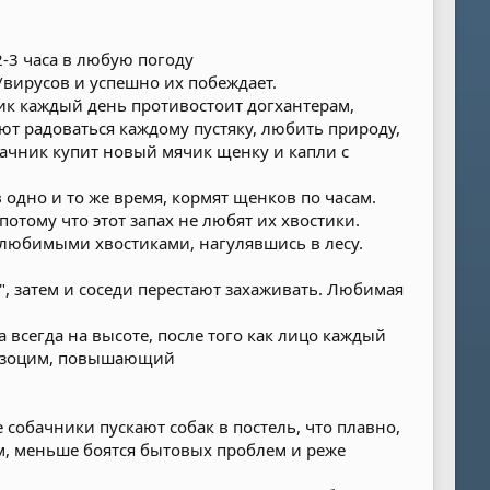
2-3 часа в любую погоду
/вирусов и успешно их побеждает.
ник каждый день противостоит догхантерам,
ют радоваться каждому пустяку, любить природу,
бачник купит новый мячик щенку и капли с
 одно и то же время, кормят щенков по часам.
потому что этот запах не любят их хвостики.
с любимыми хвостиками, нагулявшись в лесу.
я", затем и соседи перестают захаживать. Любимая
 всегда на высоте, после того как лицо каждый
 лизоцим, повышающий
 собачники пускают собак в постель, что плавно,
м, меньше боятся бытовых проблем и реже