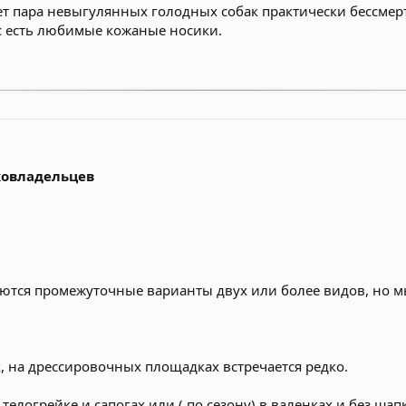
ет пара невыгулянных голодных собак практически бессмер
ас есть любимые кожаные носики.
ковладельцев
ются промежуточные варианты двух или более видов, но мы 
, на дрессировочных площадках встречается редко.
 в телогрейке и сапогах или ( по сезону) в валенках и без ш