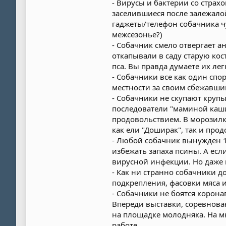
- Вирусы и бактерии со страх
заселившиеся после залежалой
гаджеты/телефон собачника чу
межсезонье?)
- Собачник смело отвергает а
откапывали в саду старую ко
пса. Вы правда думаете их ле
- Собачники все как один спо
местности за своим сбежавши
- Собачники не скупают крупы
последователи "маминой каши
продовольствием. В морозилке 
как ели "Доширак", так и прод
- Любой собачник вынужден 1
избежать запаха псины. А есл
вирусной инфекции. Но даже 
- Как ни странно собачники д
подкрепления, фасовки мяса 
- Собачники не боятся корона
Впереди выставки, соревнова
на площадке молодняка. На м
работе.