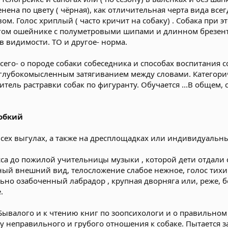
нена по цвету ( чёрная), как отличительная черта вида все
ом. Голос хриплый ( часто кричит на собаку) . Собака при э
огом ошейнике с полуметровыми шипами и длинном брезент
в видимости. ТО и другое- норма.
 всего- о породе собаки собеседника и способах воспитания
с глубокомысленным затягиванием между словами. Категор
ель растравки собак по фигуранту. Обучается ...В общем, сч
обкий
сех выгулах, а также на дресплощадках или индивидуальны
са до пожилой учительницы музыки , которой дети отдали со
тный внешний вид, телосложение слабое нежное, голос тихи
но озабоченный лабрадор , крупная дворняга или, реже, б
.
ывалого и к чтению книг по зоопсихологи и о правильном 
 неправильного и грубого отношения к собаке. Пытается з