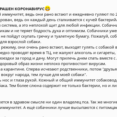
ТРАШЕН КОРОНАВИРУС
 иммунитет, ведь они рано встают и ежедневно гуляют по 
рован, ведь он каждый день сталкивается с кучей бактерий
я система, а это неплохой щит для любой инфекции. Собач
кам и не теряет бодрость духа и оптимизм. Собачники уме
не пойдут скупать гречку и туалетную бумагу. Пожалуй, со
для взрослой собаки.
 режиму, они очень рано встают, выходят гулять с собакой в
редко проводят время в ТЦ, не жалуют алкоголь и сигареты, 
поездки за город и дачу. Могут прилечь днем спать вместе 
оровый образ жизни неплохо противостоит вирусам.
 на карантине. Сперва исчезают родственники, потом "друзь
вокруг народа, тем лучше для моей собаки".
ь нос и глаза рукой. Кожный и общий иммунитет собаковода
ака. Тем более слюна содержит не только бактерии, но и
жется в здравом смысле ни один владелец пса. Так же многие
их иммунитет. А ещё собачники лучше высыпаются с питомца