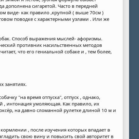
гда дополнена сигаретой. Часто в передней
том виде- как правило ,крупной ( выше 70см )
овом поводке с характерными узлами . Или же
 собак. Способ выражения мыслей- афоризмы.
ический противник насильственных методов
итает, что его гениальной собаке и , тем более,
х занятиях.
бачку "на время отпуска", отпуск , однако,
й , интонация умоляющая. Как правило, их
оксёр, на давно сломанной рулетке длиной 10 м и
кормлении , после изучения которых впадает в
агладить свою вину и повысить свой авторитет в