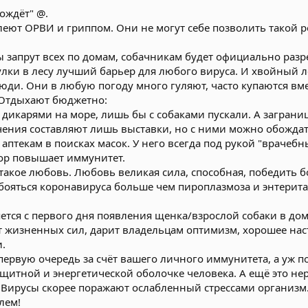
ождёт" @.
еют ОРВИ и гриппом. Они не могут себе позволить такой ро
ы запрут всех по домам, собачникам будет официально раз
гулки в лесу лучший барьер для любого вируса. И хвойный 
юди. Они в любую погоду много гуляют, часто купаются вме
. Отдыхают бюджетно:
и дикарями на море, лишь бы с собаками пускали. А загран
ючения составляют лишь выставки, но с ними можно обождат
о аптекам в поисках масок. У него всегда под рукой "врачеб
ор повышает иммунитет.
 такое любовь. Любовь великая сила, способная, победить б
 бояться коронавируса больше чем пироплазмоза и энтерита.
яется с первого дня появления щенка/взрослой собаки в до
т жизненных сил, дарит владельцам оптимизм, хорошее наст
.
первую очередь за счёт вашего личного иммунитета, а уж п
щитной и энергетической оболочке человека. А ещё это нере
 Вирусы скорее поражают ослабленный стрессами организм.
лем!