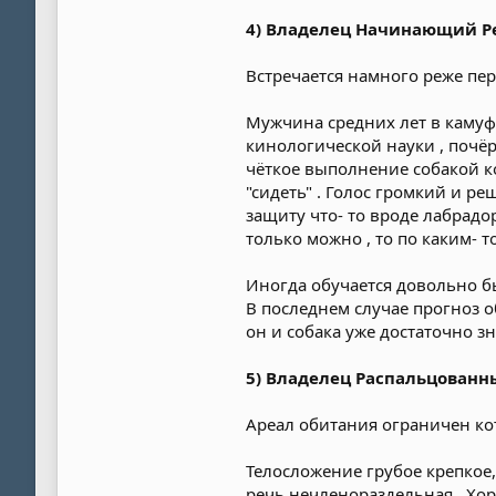
4) Владелец Начинающий 
Встречается намного реже пер
Мужчина средних лет в камуфл
кинологической науки , почёр
чёткое выполнение собакой ко
"сидеть" . Голос громкий и 
защиту что- то вроде лабрадо
только можно , то по каким- 
Иногда обучается довольно бы
В последнем случае прогноз о
он и собака уже достаточно з
5) Владелец Распальцованн
Ареал обитания ограничен ко
Телосложение грубое крепкое
речь нечленораздельная . Хор