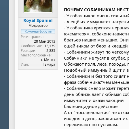
ПОЧЕМУ СОБАЧНИКАМ НЕ С
- У собачников очень сильный
Royal Spaniel
- А ещё их иммунитет натрени
Модератор
- У собачника крепкая нервна
Команда форума
яжематерям, собаконенавистни
Регистрация
братьев наших меньших. Они 
28 Май 2013
ошейником от блох и клещей 
Сообщения
13,179
Реакции
2,885
- Собачники живут по четкому
Местоположение
Собачники не тусят в клубах, 
г. Минск
Обожают поля, леса, походы, 
Имя
Тамара
Подобный иммунный щит и зд
- Собачники и без того сидят
фраза собачника:"чем меньше 
- Собачник смело может терет
день облизывает любимая соб
иммунитет и оказывающий
бактерицидное действие.
А от "носоцелования" не отка
изо дня в день, закаливает 
переживают по пустякам.