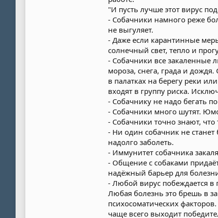
"И пусть лучше этот вирус под
- Собачники намного реже бол
не выгуляет.
- Даже если карантинные мер
солнечный свет, тепло и про
- Собачники все закаленные л
мороза, снега, града и дождя
в палатках на берегу реки ил
входят в группу риска. Искл
- Собачнику не надо бегать п
- Собачники много шутят. Юм
- Собачники точно знают, что
- Ни один собачник не станет
надолго заболеть.
- Иммунитет собачника закал
- Общение с собаками придаё
надёжный барьер для болезни
- Любой вирус побеждается в 
Любая болезнь это брешь в за
психосоматических факторов.
чаще всего выходит победите