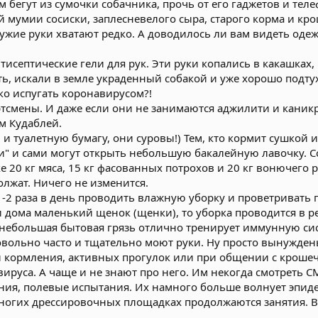
ом бегут из сумочки собачника, прочь от его гаджетов и тел
 мумии сосиски, заплесневелого сыра, старого корма и кро
жие руки хватают редко. А доводилось ли вам видеть одеж
нтисептические гели для рук. Эти руки копались в какашках,
сть, искали в земле украденный собакой и уже хорошо подт
гко испугать коронавирусом?!
ртсмены. И даже если они не занимаются аджилити и каник
м Кудаблей.
 и туалетную бумагу, они суровы!) Тем, кто кормит сушкой 
" и сами могут открыть небольшую бакалейную лавочку. С
20 кг мяса, 15 кг фасованных потрохов и 20 кг вонючего ру
олжат. Ничего не изменится.
-2 раза в день проводить влажную уборку и проветривать 
и дома маленький щенок (щенки), то уборка проводится в 
небольшая бытовая грязь отлично тренирует иммунную сис
овольно часто и тщательно моют руки. Ну просто вынужден
и кормления, активных прогулок или при общении с кроше
вируса. А чаще и не знают про него. Им некогда смотреть С
ния, полевые испытания. Их намного больше волнует эпид
ногих дрессировочных площадках продолжаются занятия. В 