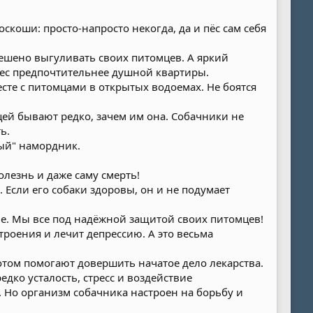
скоши: просто-напросто некогда, да и пёс сам себя
решено выгуливать своих питомцев. А яркий
лес предпочтительнее душной квартиры.
сте с питомцами в открытых водоемах. Не боятся
ицей бывают редко, зачем им она. Собачники не
ь.
ный" намордник.
олезнь и даже саму смерть!
 Если его собаки здоровы, он и не подумает
ме. Мы все под надёжной защитой своих питомцев!
роения и лечит депрессию. А это весьма
отом помогают довершить начатое дело лекарства.
дко усталость, стресс и воздействие
 Но организм собачника настроен на борьбу и