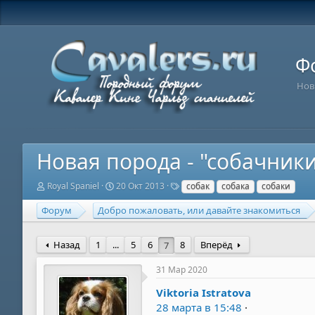
Ф
Нов
Новая порода - "собачник
А
Д
Т
Royal Spaniel
20 Окт 2013
собак
собака
собаки
в
а
е
т
т
г
Форум
Добро пожаловать, или давайте знакомиться
о
а
и
р
н
т
а
Назад
1
...
5
6
8
Вперёд
7
е
ч
м
а
31 Мар 2020
ы
л
а
Viktoria Istratova
28 марта в 15:48
·