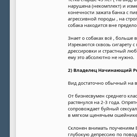
нарушена (некомплект) и изме
конечности зажата банка с пив
агрессивной породы , на стр
собака находится вне предело
Знает о собаках всё , больше
Изрекаются сквозь сигарету 
дрессировки и страстный любит
ему это абсолютно не нужно.
2) Владелец Начинающий Р
Вид достаточно обычный на в
От бизнесвумен среднего клас
растянулся на 2-3 года. Опря
сопровождает буйный сексуаль
в мягком щенячьем ошейнике
Склонен внимать поучениям Б
глубокую депрессию по поводу