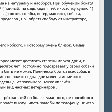
ма на натуралку и наоборот. При обучении боится
( "милый, ты сядь, сядь, я тебе косточку куплю " )
ы ( кошки, столбы, ветер, машины, собаки,
ределов , но , обретя свободу от инструктора,
го Робкого, к которому очень близок. Самый
орое может достигать степени ипохондрии, и
есяток лет. Постоянно подозревает у своей собаки
чи быть не может. Панически боится всех собак в
ение составляют одна- две маленькие мирные
адельца Беспокойного. Также увлечён
ый вид частных ветеринаров .
 трёх занятий на более гуманного, не способного
напролёт выслушивать жалобы по телефону, ничего