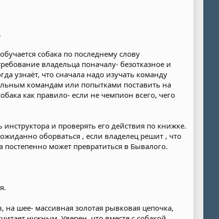
.
 обучается собака по последнему слову
требование владельца поначалу- безотказное и
да узнаёт, что сначала надо изучать команду
инальным командам или попытками поставить на
обака как правило- если не чемпион всего, чего
 инструктора и проверять его действия по книжке.
ожиданно оборваться , если владелец решит , что
да постепенно может превратиться в Бывалого.
я.
 на шее- массивная золотая рывковая цепочка,
читает нужным. Уверен, что вместе с собакой