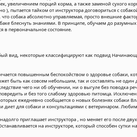
ек, увеличением порций корма, а также заменой сухого кор
о ), пытается тайком от инструктора договориться с собакой 
 что собака абсолютно управляемая, просто внешние фактор
баке блеснуть знаниями. В принципе, обучаем до разумных п
я в первоначальное состояние.
бый вид, некоторые классифицируют как подвид Начинающе
чается повышенным беспокойством о здоровье собаки, кот
жет быть как совсем небольшим, так и составлять не один д
следствие чего ни об обучении, ни о выгуле без поводка ре
т повредить и без того слабому здоровью питомца. Исключ
 которых ежедневно сообщается о новых болезнях собаки Вл
и диет для собаки и консультациями с ветеринаром. Любим
адолго приглашает инструктора , но меняет его после двух-
Останавливается на инструкторе, который способен сутки 