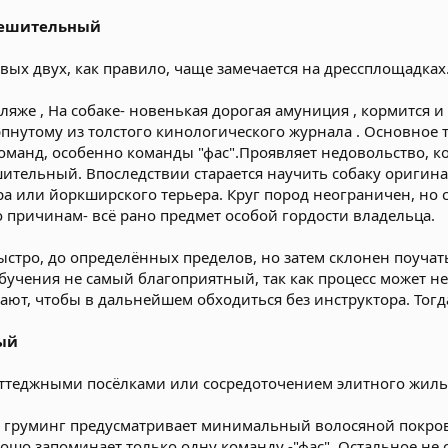
Решительный
вых двух, как правило, чаще замечается на дрессплощадках
яже , На собаке- новенькая дорогая амуниция , кормится и
пнутому из толстого кинологического журнала . Основное 
манд, особенно команды "фас".Проявляет недовольство, ког
решительный. Впоследствии старается научить собаку ориг
ра или йоркширского терьера. Круг пород неограничен, но с
то причинам- всё рано предмет особой гордости владельца.
стро, до определённых пределов, но затем склонен поучать
бучения не самый благоприятный, так как процесс может не
нают, чтобы в дальнейшем обходиться без инструктора. Тог
ый
ттеджными посёлками или сосредоточением элитного жиль
, груминг предусматривает минимальный волосяной покров,
ошо запоминает только одну команду -"фас". Остальное не с