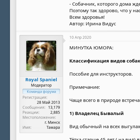
- Собачник, которого дома жд
Поэтому так здорово, что у н
Всем здоровья!
Автор: Ирина Видус
10 Апр 2020
МИНУТКА ЮМОРА:
Классификация видов соба
Пособие для инструкторов.
Royal Spaniel
Модератор
Примечание:
Команда форума
Регистрация
Чаще всего в природе встреча
28 Май 2013
Сообщения
13,179
Реакции
2,885
1) Владелец Бывалый
Местоположение
г. Минск
Вид обычный на всех выгулах
Имя
Тамара
Тётка старше 45 лет ( на вид)