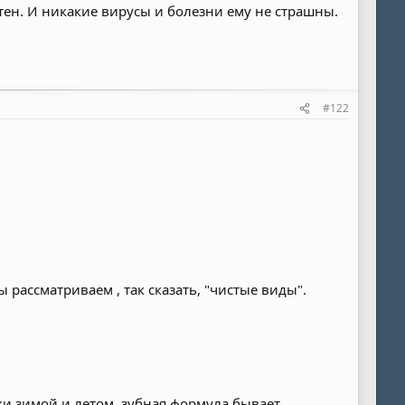
тен. И никакие вирусы и болезни ему не страшны.
#122
рассматриваем , так сказать, "чистые виды".
апки зимой и летом, зубная формула бывает