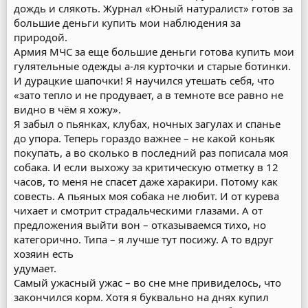
дождь и слякоть. Журнал «Юный натуралист» готов за
большие деньги купить мои наблюдения за
природой.
Армия МЧС за еще большие деньги готова купить мои
гулятельные одежды а-ля курточки и старые ботинки.
И дурацкие шапочки! Я научился утешать себя, что
«зато тепло и не продувает, а в темноте все равно не
видно в чём я хожу».
Я забыл о пьянках, клубах, ночных загулах и спанье
до упора. Теперь гораздо важнее – не какой коньяк
покупать, а во сколько в последний раз пописала моя
собака. И если выхожу за критическую отметку в 12
часов, то меня не спасет даже харакири. Потому как
совесть. А пьяных моя собака не любит. И от курева
чихает и смотрит страдальческими глазами. А от
предложения выйти вон – отказываемся тихо, но
категорично. Типа – я лучше тут посижу. А то вдруг
хозяин есть
удумает.
Самый ужасный ужас – во сне мне привиделось, что
закончился корм. Хотя я буквально на днях купил