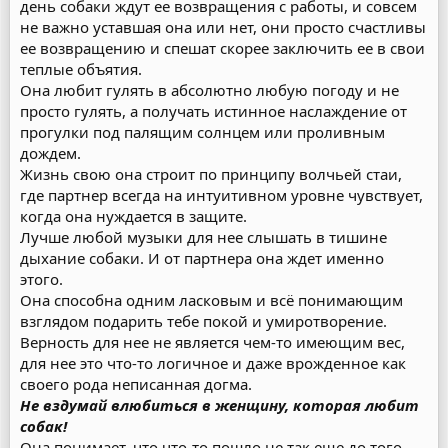
день собаки ждут ее возвращения с работы, и совсем
не важно уставшая она или нет, они просто счастливы
ее возвращению и спешат скорее заключить ее в свои
теплые объятия.
Она любит гулять в абсолютно любую погоду и не
просто гулять, а получать истинное наслаждение от
прогулки под палящим солнцем или проливным
дождем.
Жизнь свою она строит по принципу волчьей стаи,
где партнер всегда на интуитивном уровне чувствует,
когда она нуждается в защите.
Лучше любой музыки для нее слышать в тишине
дыхание собаки. И от партнера она ждет именно
этого.
Она способна одним ласковым и всё понимающим
взглядом подарить тебе покой и умиротворение.
Верность для нее не является чем-то имеющим вес,
для нее это что-то логичное и даже врожденное как
своего рода неписанная догма.
Не вздумай влюбиться в женщину, которая любит
собак!
Она понимает, что что-то пошло не так еще до того,