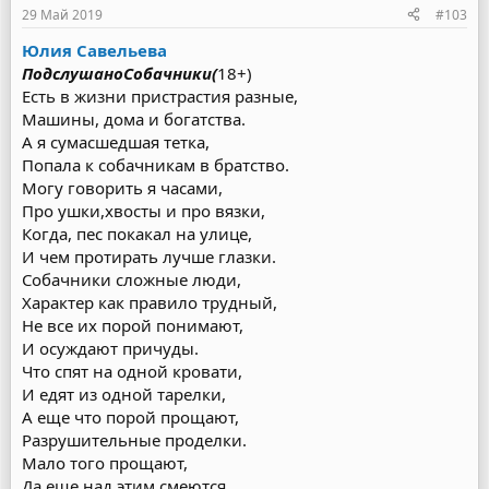
29 Май 2019
#103
Юлия Савельева
ПодслушаноСобачники(
18+)
Есть в жизни пристрастия разные,
Машины, дома и богатства.
А я сумасшедшая тетка,
Попала к собачникам в братство.
Могу говорить я часами,
Про ушки,хвосты и про вязки,
Когда, пес покакал на улице,
И чем протирать лучше глазки.
Собачники сложные люди,
Характер как правило трудный,
Не все их порой понимают,
И осуждают причуды.
Что спят на одной кровати,
И едят из одной тарелки,
А еще что порой прощают,
Разрушительные проделки.
Мало того прощают,
Да еще над этим смеются,