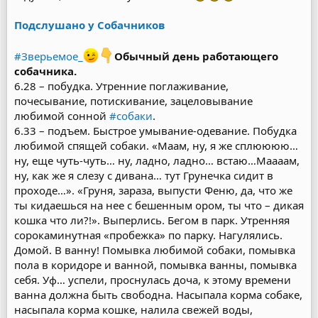
Подслушано у Собачников
#Зверьемое_
Обычный день работающего
собачника.
6.28 – побудка. Утренние поглаживание,
почесывание, потискивание, зацеловывание
любимой сонной
#собаки
.
6.33 – подъем. Быстрое умывание-одевание. Побудка
любимой спящей собаки. «Маам, ну, я же сплюююю…
ну, еще чуть-чуть… ну, ладно, ладно… встаю…Маааам,
ну, как же я слезу с дивана… тут Грунечка сидит в
проходе…». «Груня, зараза, выпусти Феню, да, что же
ты кидаешься на нее с бешенным ором, ты что – дикая
кошка что ли?!». Выперлись. Бегом в парк. Утренняя
сорокаминутная «пробежка» по парку. Нагулялись.
Домой. В ванну! Помывка любимой собаки, помывка
пола в коридоре и ванной, помывка ванны, помывка
себя. Уф… успели, проснулась доча, к этому времени
ванна должна быть свободна. Насыпала корма собаке,
насыпала корма кошке, налила свежей воды,