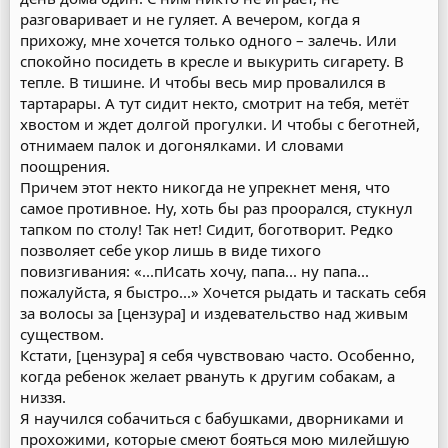
разговаривает и не гуляет. А вечером, когда я
прихожу, мне хочется только одного – залечь. Или
спокойно посидеть в кресле и выкурить сигарету. В
тепле. В тишине. И чтобы весь мир провалился в
тартарары. А тут сидит некто, смотрит на тебя, метёт
хвостом и ждет долгой прогулки. И чтобы с беготней,
отнимаем палок и догонялками. И словами
поощрения.
Причем этот некто никогда не упрекнет меня, что
самое противное. Ну, хоть бы раз проорался, стукнул
тапком по столу! Так нет! Сидит, боготворит. Редко
позволяет себе укор лишь в виде тихого
повизгивания: «...пИсать хочу, папа... ну папа...
пожалуйста, я быстро...» Хочется рыдать и таскать себя
за волосы за [цензура] и издевательство над живым
существом.
Кстати, [цензура] я себя чувствоваю часто. Особенно,
когда ребенок желает рвануть к другим собакам, а
низзя.
Я научился собачиться с бабушками, дворниками и
прохожими, которые смеют бояться мою милейшую