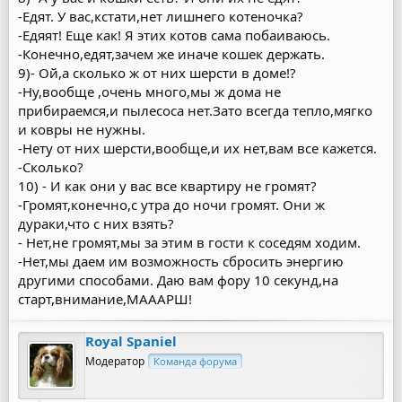
-Едят. У вас,кстати,нет лишнего котеночка?
-Едяят! Еще как! Я этих котов сама побаиваюсь.
-Конечно,едят,зачем же иначе кошек держать.
9)- Ой,а сколько ж от них шерсти в доме!?
-Ну,вообще ,очень много,мы ж дома не
прибираемся,и пылесоса нет.Зато всегда тепло,мягко
и ковры не нужны.
-Нету от них шерсти,вообще,и их нет,вам все кажется.
-Сколько?
10) - И как они у вас все квартиру не громят?
-Громят,конечно,с утра до ночи громят. Они ж
дураки,что с них взять?
- Нет,не громят,мы за этим в гости к соседям ходим.
-Нет,мы даем им возможность сбросить энергию
другими способами. Даю вам фору 10 секунд,на
старт,внимание,МАААРШ!
Royal Spaniel
Модератор
Команда форума