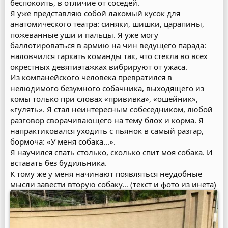
беспокоить, в отличие от соседей.
Я уже представляю собой лакомый кусок для
анатомического театра: синяки, шишки, царапины,
пожеванные уши и пальцы. Я уже могу
баллотироваться в армию на чин ведущего парада:
наловчился гаркать команды так, что стекла во всех
окрестных девятиэтажках вибрируют от ужаса.
Из компанейского человека превратился в
нелюдимого безумного собачника, выходящего из
комы только при словах «прививка», «ошейник»,
«гулять». Я стал неинтересным собеседником, любой
разговор сворачивающего на тему блох и корма. Я
напрактиковался уходить с пьянок в самый разгар,
бормоча: «У меня собака...».
Я научился спать столько, сколько спит моя собака. И
вставать без будильника.
К тому же у меня начинают появляться неудобные
мысли завести вторую собаку… (текст и фото из инета)