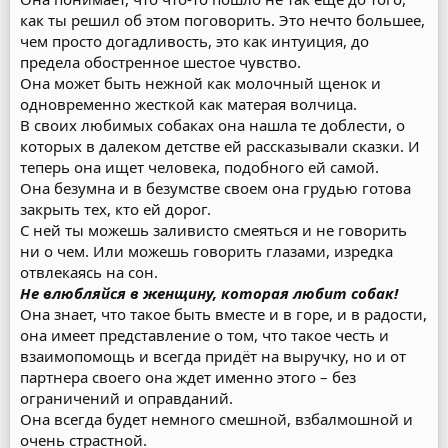
как ты решил об этом поговорить. Это нечто большее,
чем просто догадливость, это как интуиция, до
предела обостренное шестое чувство.
Она может быть нежной как молочный щенок и
одновременно жесткой как матерая волчица.
В своих любимых собаках она нашла те доблести, о
которых в далеком детстве ей рассказывали сказки. И
теперь она ищет человека, подобного ей самой.
Она безумна и в безумстве своем она грудью готова
закрыть тех, кто ей дорог.
С ней ты можешь заливисто смеяться и не говорить
ни о чем. Или можешь говорить глазами, изредка
отвлекаясь на сон.
Не влюбляйся в женщину, которая любит собак!
Она знает, что такое быть вместе и в горе, и в радости,
она имеет представление о том, что такое честь и
взаимопомощь и всегда придёт на выручку, но и от
партнера своего она ждет именно этого – без
ограничений и оправданий.
Она всегда будет немного смешной, взбалмошной и
очень страстной.