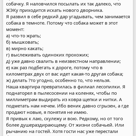
собачку. Я наловчился посылать их так далеко, что
ЖЭКу приходится искать нового дворника.
Я развил в себе редкий дар угадывать, чем занимается
собака в темноте. Потому что собака может в этот
момент:
а) что-то жрать;
б) мышковать;
в) мирно какать;
г) выслеживать одиноких прохожих;
д) уже давно свалить в неизвестном направлении;
е) как раз подбегать к дороге, потому что в
километрах двух от вас идет какая-то другая собака;
ж) делать ?то угодно, особенно то, что нельзя.
Наша квартира превратилась в филиал лесопилки. Я
поднаторел в пылесосении на коленях, чтобы по
миллиметрам выдирать из ковра щепки и нитки. А
подметать нам нечем. Ибо веник давно сгрызен, а где
продают новые, я понятия не имею.
Я привык к лаю, скулежу и вою. Редкому, но от того
более душераздирающему. От жизни собачьей. Или
рычанию на гостей. Хотя гости нас уже перестали