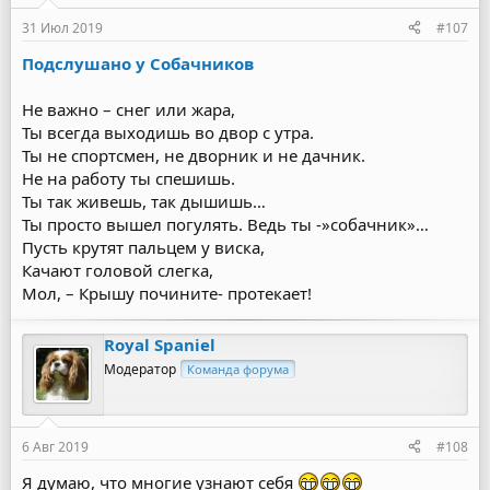
31 Июл 2019
#107
Подслушано у Собачников
Не важно – снег или жара,
Ты всегда выходишь во двор с утра.
Ты не спортсмен, не дворник и не дачник.
Не на работу ты спешишь.
Ты так живешь, так дышишь…
Ты просто вышел погулять. Ведь ты -»собачник»…
Пусть крутят пальцем у виска,
Качают головой слегка,
Мол, – Крышу почините- протекает!
Royal Spaniel
Модератор
Команда форума
6 Авг 2019
#108
Я думаю, что многие узнают себя