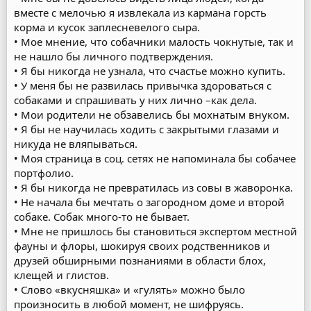
вместе с мелочью я извлекала из кармана горсть
корма и кусок заплесневелого сыра.
• Мое мнение, что собачники малость чокнутые, так и
не нашло бы личного подтверждения.
• Я бы никогда не узнала, что счастье можно купить.
• У меня бы не развилась привычка здороваться с
собаками и спрашивать у них лично –как дела.
• Мои родители не обзавелись бы мохнатым внуком.
• Я бы не научилась ходить с закрытыми глазами и
никуда не вляпываться.
• Моя страница в соц. сетях не напоминала бы собачее
портфолио.
• Я бы никогда не превратилась из совы в жаворонка.
• Не начала бы мечтать о загородном доме и второй
собаке. Собак много-то не бывает.
• Мне не пришлось бы становиться экспертом местной
фауны и флоры, шокируя своих родственников и
друзей обширными познаниями в области блох,
клещей и глистов.
• Слово «вкусняшка» и «гулять» можно было
произносить в любой момент, не шифруясь.