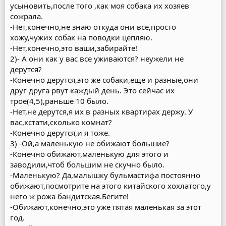
усыновить,после того ,как моя собака их хозяев
сожрала.
-Нет,конечно,не знаю откуда они все,просто
хожу,чужих собак на поводки цепляю.
-Нет,конечно,это ваши,забирайте!
2)- А они как у вас все уживаются? неужели не
дерутся?
-Конечно дерутся,это же собаки,еще и разные,они
друг друга рвут каждый день. Это сейчас их
трое(4,5),раньше 10 было.
-Нет,не дерутся,я их в разных квартирах держу. У
вас,кстати,сколько комнат?
-Конечно дерутся,и я тоже.
3) -Ой,а маленькую не обижают большие?
-Конечно обижают,маленькую для этого и
заводили,чтоб большим не скучно было.
-Маленькую? Да,малышку бульмастифа постоянно
обижают,посмотрите на этого китайского хохлатого,у
него ж рожа бандитская.Бегите!
-Обижают,конечно,это уже пятая маленькая за этот
год.