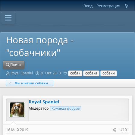
Вход
Регистрация
Новая порода -
"собачники"
Поиск
А
Д
Т
Royal Spaniel
20 Окт 2013
собак
собака
собаки
в
а
е
т
т
г
Мы и наши собаки
о
а
и
р
н
т
а
Royal Spaniel
е
ч
м
а
Модератор
Команда форума
ы
л
а
16 Май 2019
#101