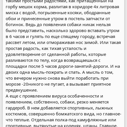
такими простыми радостями, как притащенный на
горбу мешок корма, разлитая в коридоре 4х литровая
миска с водой, погрызенные косяки, ободранные
обои и принесенные утром в постель запчасти от
ботинок. Ведь до появления собаки никак нельзя
было представить, насколько здорово вставать утром
в 6 часов и гулять по еще спящему городу, встречая
рассвет летом, или отмораживая нос зимой. Или такая
простая радость, как тихая усталость и
удовлетворение от сделанной работы, которые
разливаются по телу, когда возвращаешься с
площадки после 5 часов дороги-занятий-дороги. И на
двоих одна мысль-пожрать и спать. А мысль о том,
что вечером нужно снова выйти поработать при
морозе -20никого не пугает, а вызывает приятное
предвкушение.
А еще с проявлением вируса особаченности и
появлением, собственно, собаки, резко меняется
гардероб. В нем добавляется спортивных, лыжных
костюмов, совершенно бомжатского вида, но главное-
что теплые. Отдельная полка-под камуфляжные или
спортивные, вытянутые на коленях, штаны. Главное,