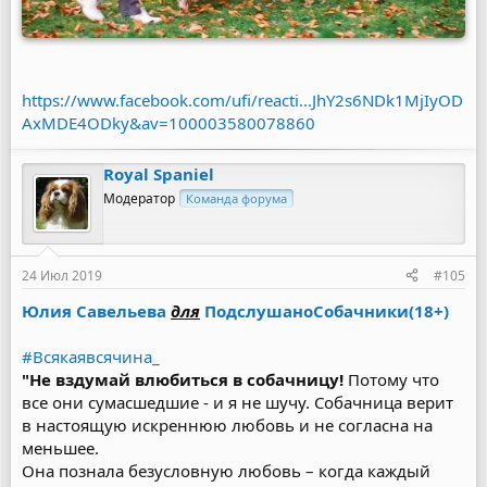
https://www.facebook.com/ufi/reacti...JhY2s6NDk1MjIyOD
AxMDE4ODky&av=100003580078860
Royal Spaniel
Модератор
Команда форума
24 Июл 2019
#105
Юлия Савельева
‎
для
ПодслушаноСобачники(18+)
#Всякаявсячина_
"Не вздумай влюбиться в собачницу!
Потому что
все они сумасшедшие - и я не шучу. Собачница верит
в настоящую искреннюю любовь и не согласна на
меньшее.
Она познала безусловную любовь – когда каждый