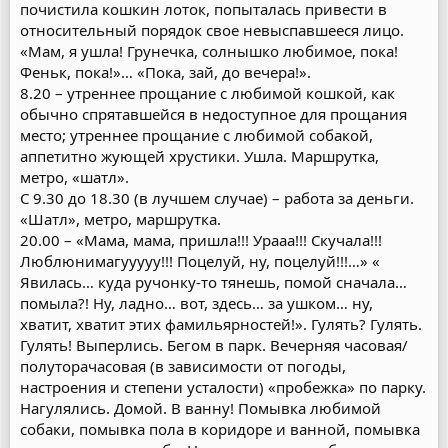
почистила кошкин лоток, попыталась привести в
относительный порядок свое невыспавшееся лицо.
«Мам, я ушла! Грунечка, солнышко любимое, пока!
Феньк, пока!»… «Пока, зай, до вечера!».
8.20 – утреннее прощание с любимой кошкой, как
обычно спрятавшейся в недоступное для прощания
место; утреннее прощание с любимой собакой,
аппетитно жующей хрустики. Ушла. Маршрутка,
метро, «шатл».
С 9.30 до 18.30 (в лучшем случае) – работа за деньги.
«Шатл», метро, маршрутка.
20.00 – «Мама, мама, пришла!!! Урааа!!! Скучала!!!
Люблюнимагууууу!!! Поцелуй, ну, поцелуй!!!…» «
Явилась… куда ручонку-то тянешь, помой сначала…
помыла?! Ну, ладно… вот, здесь… за ушком… ну,
хватит, хватит этих фамильярностей!». Гулять? Гулять.
Гулять! Выперлись. Бегом в парк. Вечерняя часовая/
полуторачасовая (в зависимости от погоды,
настроения и степени усталости) «пробежка» по парку.
Нагулялись. Домой. В ванну! Помывка любимой
собаки, помывка пола в коридоре и ванной, помывка