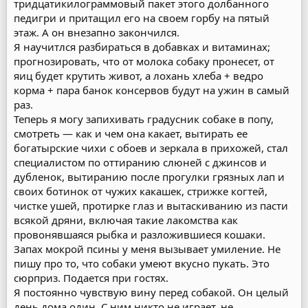
тридцатикилограммовый пакет этого долбанного
педигри и притащил его на своем горбу на пятый
этаж. А он внезапно закончился.
Я научитлся разбираться в добавках и витаминах;
прогнозировать, что от молока собаку пронесет, от
яиц будет крутить живот, а лохань хлеба + ведро
корма + пара банок консервов будут на ужин в самый
раз.
Теперь я могу запихивать градусник собаке в попу,
смотреть — как и чем она какает, вытирать ее
богатырские чихи с обоев и зеркала в прихожей, стал
специалистом по оттиранию слюней с джинсов и
дубленок, вытиранию после прогулки грязных лап и
своих ботинок от чужих какашек, стрижке когтей,
чистке ушей, протирке глаз и вытаскиванию из пасти
всякой дряни, включая такие лакомства как
провонявшаяся рыбка и разложившиеся кошаки.
Запах мокрой псины у меня вызывает умиление. Не
пишу про то, что собаки умеют вкусно пукать. Это
сюрприз. Подается при гостях.
Я постоянно чувствую вину перед собакой. Он целый
день дома один. С ним никто не играет, не