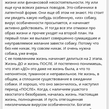
жизни или финансовой несостоятельности. Ну или
еще куча всяких разных поводов. Это-собачники в
латентной форме. Они еще об этом не знают. Но стоит
им увидеть какую нибудь особенную, «их» собаку,
вирус особаченности просыпается, и начинает
активно действовать. И тогда все эти отмазки про
образ жизни и прочее уходят на второй план. На
первый план же вылазит совершенно сумашедшее и
неуправляемое желание завести собаку. Потому что
без нее никак. Ну совсем никак. И очень нужна
собака, уже вчера.
С ее появлением жизнь начинает делиться на 2 этапа.
Жизнь ДО и жизнь ПОСЛЕ. И постепенно понимаешь,
что этап «ДО»-это даже не жизнь была, а что то
непонятное, туманное и неправильное. Не жизнь, в
общем, а сплошное существование в ожидании
собаки. И хорошо, что оно закончилось, и наступил
период «ПОСЛЕ». Когда, с наличием ушастого
хвостатого безобразия, началась жизнь. Настоящая
жизнь, полноценная. И пусть отягощенная
неизлечимым вирусом особаченности. Богатая