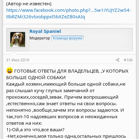
(Автор не известен)
https://www.facebook.com/photo.php?...5w1iYUJYZ2w54-
tlbRZMi326vtoobppxl5bXZeZB0sAIq
Royal Spaniel
Модератор
Команда форума
31 Июл 2019
#106
ГОТОВЫЕ ОТВЕТЫ ДЛЯ ВЛАДЕЛЬЦЕВ, ,У КОТОРЫХ
БОЛЬШЕ ОДНОЙ СОБАКИ
Каждый хозяин,имеющий больше одной собаки,не
раз слышал кучу глупых замечаний от
прохожих,соседей,зевак. Причем вопрошающий
,естественно,сам знает ответы на свои вопросы.
непонятно ,вообще,зачем эти вопросы задаются. И
так,топ-10 надоевших вопросов и неожиданных
ответов на них:
1)-Ой,а это что,все ваши?
-Нет,конечно,моя только одна,остальных пришлось