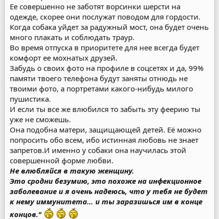
Ее совершенно не заботят ворсинки шерсти на
одежде, скорее они послужат поводом для гордости.
Когда собака уйдет за радужный мост, она будет очень
много плакать и соблюдать траур.
Во время отпуска в приоритете для нее всегда будет
комфорт ее мохнатых друзей.
Забудь о своих фото на профиле в соцсетях и да, 99%
памяти твоего телефона будут заняты отнюдь не
твоими фото, а портретами какого-нибудь милого
пушистика.
И если ты все же влюбился то забыть эту феерию ты
уже не сможешь.
Она подобна матери, защищающей детей. Её можно
попросить обо всем, ибо истинная любовь не знает
запретов.И именно у собаки она научилась этой
совершенной форме любви.
Не влюбляйся в такую женщину.
Это сродни безумию, это похоже на инфекционное
заболевание и я очень надеюсь, что у тебя не будет
к нему иммунитета… и ты заразишься им в конце
концов."