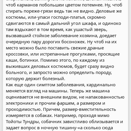
чтоб карманов побольшеи цветом потемнее. Ну, чтоб
стирать пореже-грязи ведь так не видно. Деловые же
костюмы, или-упаси господи-платья, скромно
сдвигаются в самый дальний угол шкафа, и одиноко
там вздыхают в том время, как ушастый зверь,
вызвавший стойкое заболевание хозяина, доедает
очередную пару дорогих босоножек. Ну чтоб на их
место можно было поставить свежие драные
кроссовки, или истрепанные прогулками, просящие
каши, ботинки. Помимо этого, по каждому из
выживших деловых костюмов, будет сразу видно
больного, и запросто можно определить породу,
которую держит болезный.
Как еще один симптом заболевания, кардинально
меняется взгляд на машины. Теперь же машина
оценивается не внешним видом, не напакованностью
электроники и прочим фаршем, а размером и
проходимостью. Причем, размер-вместительность
измеряется в собаках. Например, проходя мимо
Тойоты Тундры, собачник завистливо облизывается и
задает вопрос в ночную тишину-«а сколько сюда