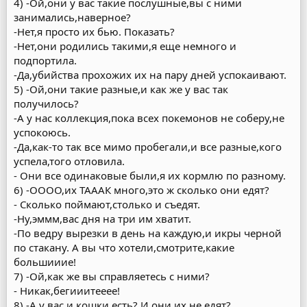
4) -Ой,они у вас такие послушные,вы с ними
занимались,наверное?
-Нет,я просто их бью. Показать?
-Нет,они родились такими,я еще немного и
подпортила.
-Да,убийства прохожих их на пару дней успокаивают.
5) -Ой,они такие разные,и как же у вас так
получилось?
-А у нас коллекция,пока всех покемонов не соберу,не
успокоюсь.
-Да,как-то так все мимо пробегали,и все разные,кого
успела,того отловила.
- Они все одинаковые были,я их кормлю по разному.
6) -ОООО,их ТАААК много,это ж сколько они едят?
- Сколько поймают,столько и съедят.
-Ну,эммм,вас дня на три им хватит.
-По ведру вырезки в день на каждую,и икры черной
по стакану. А вы что хотели,смотрите,какие
большииие!
7) -Ой,как же вы справляетесь с ними?
- Никак,бегииитееее!
8) -А у вас и кошки есть? И они их не едят?