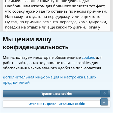
не имеет. Главное-собачку то обидели, гады!
Наибольшим ужасом для больного является тот факт,
что собаку нужно где то оставить по неким причинам.
Или кому то отдать на передержку. Или еще что то…
Ну там, по причине ремента, переезда, командировки,
поездки на отдых или еще какой то фигни. Тогда у
больного начинается обострение. Ему чудится цокот
когтей в доме, он во сне считает ритмичное сербанье
Мы ценим вашу
воды из миски, а рука сама свешивается с кровати и
конфиденциальность
ищет пушистое ухо. Если же не находит-болезному
начинают сниться кошмары с ежечастными
Мы используем некоторые обязательные
cookies
для
вскакиваниями в холодном поту и попытками
работы сайта, а также дополнительные cookies для
вспомнить, что же сподвигло его на такое мучение,
обеспечения максимального удобства пользователя.
как отсутствие собаки. А под утро, пробудившись от
очередного кошмара, собачник не выдерживает, и
Дополнительная информация и настройка Ваших
встает с мыслью о том, что нужно погулять животину.
предпочтений
Одевается, берет поводок…а скотинки то нету..И опять
случается обострение, и посылаются к черту весь
Принять все cookies
отдых, все поездки, все причины и аргументы, по
которым собака временно не с больным..Заводиться
Отклонить дополнительные cookie
машина, собака забирается, себе же дается слово
никогда больше не экспериментировать подобным