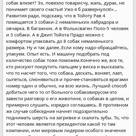
собак влезет? Эх, повезло товарисчу, жаль, дурак, не
понимает своего счастья! Ужо я б развернулся!»…
Развития ради, подскажу, что в Тойоту Рав 4
помещается 3 собаки-2 немаленьких лабрадора и
овчарка. В багажник. А в Фольксваген Поло-5 человек
и 3 собаки. А в Джип Тойота Прадо можно с
комфортом упаковать до 8 собак немаленького
размера. Ну и так далее..Если кому надо-обращайтесь,
упакуем. Опыт есть. И машину подобрать под
количество собак тоже поможем.Конечно же, все те,
кто рискуют покрутить пальцем у виска и высказать
что то насчет того, что собака, дескать, воняет, лает,
сыпеться, слюнявиться и прочее-становяться врагами
номер один и обычно, на всю жизнь. Лучший способ
добиться чего то от больного собаковирусом-это
завести разговор о его животине, о собаках в целом, и
примерно слушать, изредко соглашаясь. В противном
же случае собеседние начнет подозрительно
поднимать шерсть на загривке и скалить зубы. То, что
этот человек является президентом какой то там
компании, или мировым лидером-особого значения