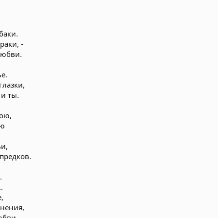
баки.
раки, -
любви.
е.
глазки,
и ты.
ою,
ою
ьи,
 предков.
.
…
,
мнения,
юбви.