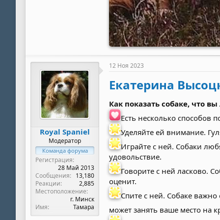
12 Ноя 2023
Екатерина Высоц
Как показать собаке, что вы
Есть несколько способов по
Royal Spaniel
Уделяйте ей внимание. Гуля
Модератор
Играйте с ней. Собаки люб
Команда форума
удовольствие.
Регистрация
28 Май 2013
Говорите с ней ласково. Со
Сообщения
13,180
оценит.
Реакции
2,885
Местоположение
Спите с ней. Собаке важно 
г. Минск
Имя
Тамара
может занять ваше место на к