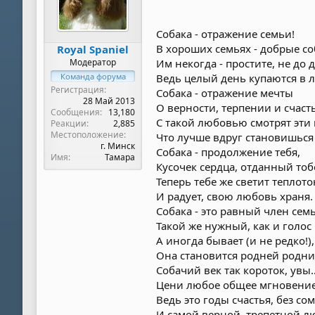
Собака - отражение семьи!
В хороших семьях - добрые со
Royal Spaniel
Модератор
Им некогда - простите, не до д
Команда форума
Ведь целый день купаются в 
Регистрация
Собака - отражение мечты
28 Май 2013
О верности, терпении и счасть
Сообщения
13,180
С такой любовью смотрят эти 
Реакции
2,885
Местоположение
Что лучше вдруг становишься 
г. Минск
Собака - продолжение тебя,
Имя
Тамара
Кусочек сердца, отданный тоб
Теперь тебе же светит теплот
И радует, свою любовь храня.
Собака - это равный член сем
Такой же нужный, как и голос
А иногда бывает (и не редко!),
Она становится родней родни
Собачий век так короток, увы
Цени любое общее мгновение
Ведь это годы счастья, без со
И самой верной, трепетной л