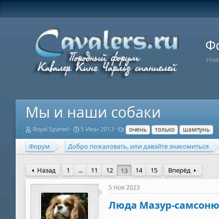
Ф
Нов
Мы и наши собаки
А
Д
Т
Royal Spaniel
5 Июн 2013
очень
только
шампунь
в
а
е
т
т
г
Форум
Добро пожаловать, или давайте знакомиться
о
а
и
р
н
т
а
Назад
1
...
11
12
14
15
Вперёд
13
е
ч
м
а
5 Ноя 2023
ы
л
а
Люда Мазур-самсон