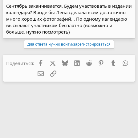
Сентябрь заканчивается. Будем участвовать в издании
календаря? Вроде бы Лена сделала всем достаточно
много хороших фотографий... По одному календарю
высылают участникам бесплатно (возможно и
больше, нужно посмотреть)
Для ответа нужно войти/зарегистрироваться
Facebook
X
Bluesky
LinkedIn
Reddit
Pinterest
Tumblr
Wha
Поделиться:
Электронная почта
Ссылка