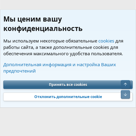
Мы ценим вашу
конфиденциальность
Мы используем некоторые обязательные
cookies
для
работы сайта, а также дополнительные cookies для
обеспечения максимального удобства пользователя.
Флуд (свободная болталка)
Дополнительная информация и настройка Ваших
предпочтений
Cookies
Charm by DCom
Russian (RU)
Обратная связь
Условия и правила
Верх
Принять все cookies
Политика конфиденциальности
Помощь
R
S
Низ
S
Отклонить дополнительные cookie
®
Community platform by XenForo
© 2010-2026 XenForo Ltd.
Перевод от
®
Jumuro
|
Media embeds via s9e/MediaSites