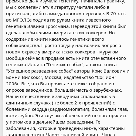
время, когда я изучала генетику, начинала практику,
мы с коллегами эту литературу читали либо в
оригинале, либо самиздатовском переводе. В 70-х гг.
во МГОЛСе ходила по рукам книга известного
генетика Элвина Гроссмана. Перевод этой книги был
сделан любителями американских коккеров. Но
содержание книги касалось генетики всего
собаководства. Просто тогда у нас возник вопрос о
новом окрасе у американских коккеров - муругом.
Вообще сейчас в продаже есть книга отечественного
генетика Ильина "Генетика собак", а также книга
"Успешное разведение собак" авторы Крис Валкович и
Бонни Вилкокс", Москва, издательство "Софион"
2006г. Все, что Вы прочитаете ниже, собрано из
опросов заводчиков, большей частью зарубежных.
Наши отечественные заводчики сталкивались в
единичных случаях (не более 2-х проявлений) с
болезнями сердца (кардиомиопатия), болезнями глаз,
кожи, зубов. Эти случаи заболеваний не повторялись
у потомков в дальнейшем разведении. Те
заболевания, которые приведены ниже, характерны
для кавалер кинг Чарлз спаниелей и кинг Чарлз