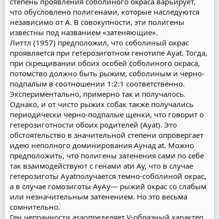
степень проявления соболиного окраса варьирует,
что обусловлено полигенами, которые наследуются
независимо от А. В совокупности, эти полигены
известны под названием «затеняющие».
Литтл (1957) предположил, что соболиный окрас
проявляется при гетерозиготном генотипе Ayat. Тогда,
при скрещивании обоих особей соболиного окраса,
потомство должно быть рыжим, соболиным и черно-
подпалым в соотношении 1:2:1 соответственно.
Экспериментально, примерно так и получалось.
Однако, и от чисто рыжих собак также получались
периодически черно-подпалые щенки, что говорит о
гетерозиготности обоих родителей (Ayat). Это
обстоятельство в значительной степени опровергает
идею неполного доминирования Ayнад at. Можно
предположить, что полигены затенения сами по себе
так взаимодействуют с генами atи Ay, что в случае
гетерозиготы Ayatполучается темно-соболиной окрас,
а в случае гомозиготы AyAy— рыжий окрас со слабым
или незначительным затенением. Но это весьма
сомнительно.
Ген чепрачности asaопределяет V-образный характер