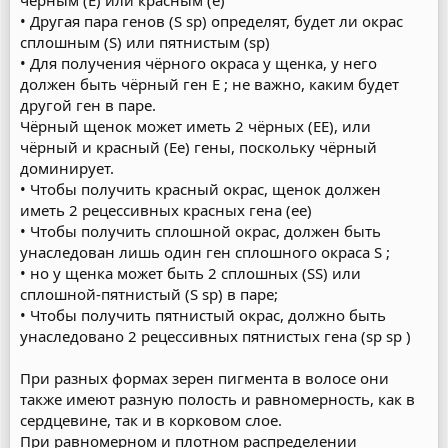
чёрным (E) или красным (e)
• Другая пара генов (S sp) определят, будет ли окрас
сплошным (S) или пятнистым (sp)
• Для получения чёрного окраса у щенка, у него
должен быть чёрный ген E ; не важно, каким будет
другой ген в паре.
Чёрный щенок может иметь 2 чёрных (EE), или
чёрный и красный (Ee) гены, поскольку чёрный
доминирует.
• Чтобы получить красный окрас, щенок должен
иметь 2 рецессивных красных гена (ee)
• Чтобы получить сплошной окрас, должен быть
унаследован лишь один ген сплошного окраса S ;
• но у щенка может быть 2 сплошных (SS) или
сплошной-пятнистый (S sp) в паре;
• Чтобы получить пятнистый окрас, должно быть
унаследовано 2 рецессивных пятнистых гена (sp sp )
При разных формах зерен пигмента в волосе они
также имеют разную полость и равномерность, как в
сердцевине, так и в корковом слое.
При равномерном и плотном распределении