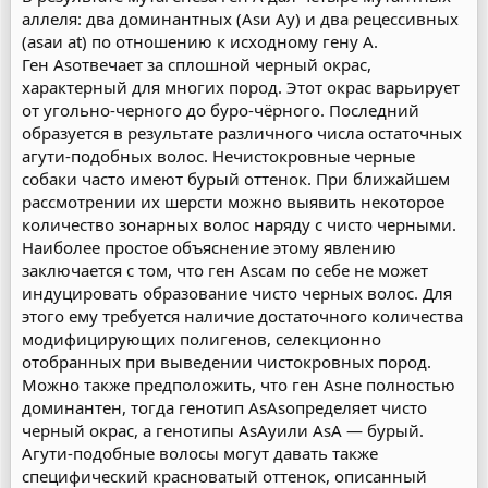
аллеля: два доминантных (Asи Ay) и два рецессивных
(asaи at) по отношению к исходному гену А.
Ген Asотвечает за сплошной черный окрас,
характерный для многих пород. Этот окрас варьирует
от угольно-черного до буро-чёрного. Последний
образуется в результате различного числа остаточных
агути-подобных волос. Нечистокровные черные
собаки часто имеют бурый оттенок. При ближайшем
рассмотрении их шерсти можно выявить некоторое
количество зонарных волос наряду с чисто черными.
Наиболее простое объяснение этому явлению
заключается с том, что ген Asсам по себе не может
индуцировать образование чисто черных волос. Для
этого ему требуется наличие достаточного количества
модифицирующих полигенов, селекционно
отобранных при выведении чистокровных пород.
Можно также предположить, что ген Asне полностью
доминантен, тогда генотип AsAsопределяет чисто
черный окрас, а генотипы AsAyили AsA — бурый.
Агути-подобные волосы могут давать также
специфический красноватый оттенок, описанный