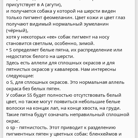
присутствует в А (агути),
и получается собака у которой на шерсти виден
только пигмент феомеланин. Цвет кожи и цвет глаз
получают видимый нормальный эумеланин
(чёрный),
хотя у некоторых «ее» собак пигмент на носу
становится светлым, особенно, зимой.
• S определяет белые пятна, их распределение или
недостаток белого на шерсти.
Здесь есть аллели для сплошных окрасов и для
пятнистых окрасов у кавалеров. Нам интересны
следующие:
o S, для сплошных окрасов. Это нормальная аллель
окраса без белых пятен.
У собаки SS будет полностью отсутствовать белый
цвет, но также могут появиться небольшие белые
волоски на концах лап, на конце хвоста, на груди.
Такие пятна будут означать неправильный сплошной
окрас.
o sp - пятнистость. Этот приводит к разделению
пигментных пятен у цветных собак: бленхеймов и