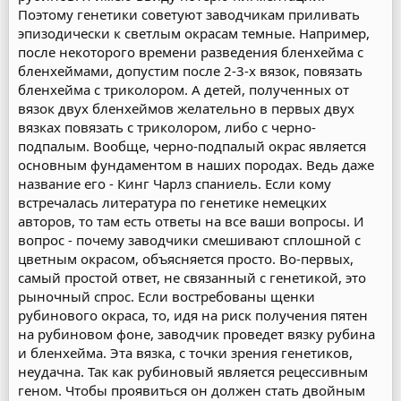
Поэтому генетики советуют заводчикам приливать
эпизодически к светлым окрасам темные. Например,
после некоторого времени разведения бленхейма с
бленхеймами, допустим после 2-3-х вязок, повязать
бленхейма с триколором. А детей, полученных от
вязок двух бленхеймов желательно в первых двух
вязках повязать с триколором, либо с черно-
подпалым. Вообще, черно-подпалый окрас является
основным фундаментом в наших породах. Ведь даже
название его - Кинг Чарлз спаниель. Если кому
встречалась литература по генетике немецких
авторов, то там есть ответы на все ваши вопросы. И
вопрос - почему заводчики смешивают сплошной с
цветным окрасом, объясняется просто. Во-первых,
самый простой ответ, не связанный с генетикой, это
рыночный спрос. Если востребованы щенки
рубинового окраса, то, идя на риск получения пятен
на рубиновом фоне, заводчик проведет вязку рубина
и бленхейма. Эта вязка, с точки зрения генетиков,
неудачна. Так как рубиновый является рецессивным
геном. Чтобы проявиться он должен стать двойным