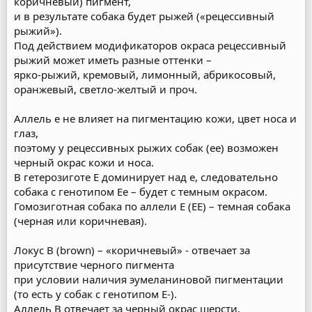
коричневый) пигмент,
и в результате собака будет рыжей («рецессивный
рыжий»).
Под действием модификаторов окраса рецессивный
рыжий может иметь разные оттенки –
ярко-рыжий, кремовый, лимонный, абрикосовый,
оранжевый, светло-желтый и проч.
Аллель е не влияет на пигментацию кожи, цвет носа и
глаз,
поэтому у рецессивных рыжих собак (ее) возможен
черный окрас кожи и носа.
В гетерозиготе Е доминирует над е, следовательно
собака с генотипом Ее – будет с темным окрасом.
Гомозиготная собака по аллели Е (ЕЕ) – темная собака
(черная или коричневая).
Локус В (brown) – «коричневый» - отвечает за
присутствие черного пигмента
при условии наличия эумеланиновой пигментации
(то есть у собак с генотипом Е-).
Аллель В отвечает за черный окрас шерсти,