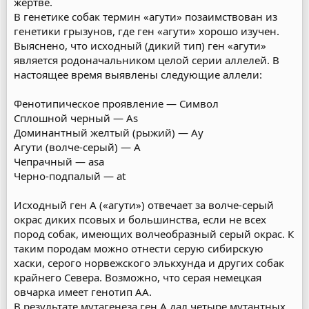
жертве.
В генетике собак термин «агути» позаимствован из
генетики грызунов, где ген «агути» хорошо изучен.
Выяснено, что исходный (дикий тип) ген «агути»
является родоначальником целой серии аллелей. В
настоящее время выявлены следующие аллели:
Фенотипическое проявление — Символ
Сплошной черный — As
Доминантный желтый (рыжий) — Ay
Агути (волче-серый) — A
Чепрачный — asa
Черно-подпалый — at
Исходный ген А («агути») отвечает за волче-серый
окрас диких псовых и большинства, если не всех
пород собак, имеющих волчеобразный серый окрас. К
таким породам можно отнести серую сибирскую
хаски, серого норвежского элькхунда и других собак
крайнего Севера. Возможно, что серая немецкая
овчарка имеет генотип АА.
В результате мутагенеза ген А дал четыре мутантных