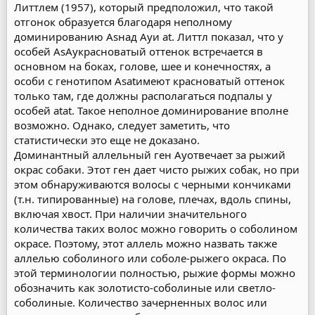
Литтлем (1957), который предположил, что такой
отгонок образуется благодаря неполному
доминированию Asнад Ayи at. Литтл показал, что у
особей AsAyкрасноватый оттенок встречается в
основном на боках, голове, шее и конечностях, а
особи с генотипом Asatимеют красноватый оттенок
только там, где должны располагаться подпалы у
особей atat. Такое неполное доминирование вполне
возможно. Однако, следует заметить, что
статистически это еще не доказано.
Доминантный аллельный ген Ayотвечает за рыжий
окрас собаки. Этот ген дает чисто рыжих собак, но при
этом обнаруживаются волосы с черными кончиками
(т.н. типированные) на голове, плечах, вдоль спины,
включая хвост. При наличии значительного
количества таких волос можно говорить о соболином
окрасе. Поэтому, этот аллель можно назвать также
аллелью соболиного или соболе-рыжего окраса. По
этой терминологии полностью, рыжие формы можно
обозначить как золотисто-соболиные или светло-
соболиные. Количество зачерненных волос или