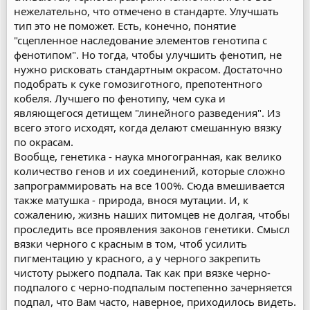
нежелательно, что отмечено в стандарте. Улучшать
тип это не поможет. Есть, конечно, понятие
"сцепленное наследование элементов генотипа с
фенотипом". Но тогда, чтобы улучшить фенотип, не
нужно рисковать стандартным окрасом. Достаточно
подобрать к суке гомозиготного, препотентного
кобеля. Лучшего по фенотипу, чем сука и
являющегося детищем "линейного разведения". Из
всего этого исходят, когда делают смешанную вязку
по окрасам.
Вообще, генетика - наука многогранная, как велико
количество генов и их соединений, которые сложно
запрограммировать на все 100%. Сюда вмешивается
также матушка - природа, внося мутации. И, к
сожалению, жизнь наших питомцев не долгая, чтобы
проследить все проявления законов генетики. Смысл
вязки черного с красным в том, чтоб усилить
пигментацию у красного, а у черного закрепить
чистоту рыжего подпала. Так как при вязке черно-
подпалого с черно-подпалым постепенно зачерняется
подпал, что Вам часто, наверное, приходилось видеть.