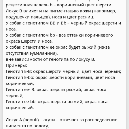
рецессивная аллель b – коричневый цвет шерсти.
Локус В влияет и на пигментацию кожи (например,
подушечки пальцев), носа и цвет ресниц.
У собак с генотипом ВВ и Вb – черный окрас шерсти и
носа.
У собак с генотипом bb - все оттенки коричневого
окраса шерсти и носа.
У собак с генотипом ее окрас будет рыжий (из-за
отсутствия эумеланина),
вне зависимости от генотипа по локусу В.
Примеры:
Генотип Е-В: окрас шерсти чёрный, цвет носа чёрный;
Генотип Е-bb: окрас шерсти коричневый, цвет носа
коричневый;
Генотип ее- B: окрас шерсти рыжий, окрас носа
чёрный;
Генотип ee-bb: окрас шерсти рыжий, окрас носа
коричневый.
Локус А (agouti) – агути – отвечает за распределение
пигмента по волосу,