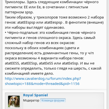
Триколоры. Здесь следующие комбинации чёрного
пигмента: EE или Ee, в сочетании с пятнистым
паттерном spsp.
Таким образом, у триколоров тоже возможно 2 набора
генов: atatEEspsp или atatEespsp . В фенотипе (внешне)
эти наборы выглядят одинаково.
• Чёрно-подпалые: это комбинация генов чёрного
пигмента и генов сплошного окраса. Здесь самый
сложный набор генов из всех окрасов:
поскольку в обоих комбинациях (цвета и
распределения) есть доминантные гены, то у ч/п
окраса возможны 4 варианта набора генов:
atatEESS, atatEESsp, atatEeSS или atatEeSsp. И вы не
сможете определить, только глядя на шерсть, с какой
комбинацией имеете дело.
http://www.cavalierdog.ru/forum/index.php?
showtopic=188&mode=threaded&pid=1156
Royal Spaniel
Модератор
Команда форума