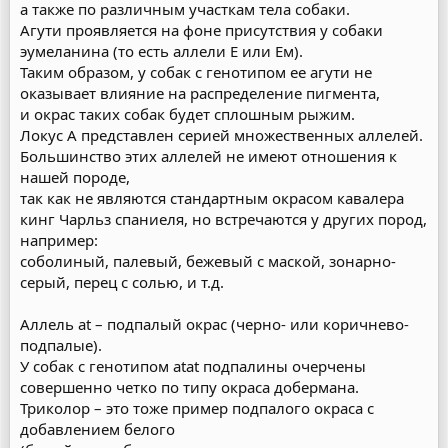
а также по различным участкам тела собаки.
Агути проявляется на фоне присутствия у собаки
эумеланина (то есть аллели Е или Ем).
Таким образом, у собак с генотипом ее агути не
оказывает влияние на распределение пигмента,
и окрас таких собак будет сплошным рыжим.
Локус А представлен серией множественных аллелей.
Большинство этих аллелей не имеют отношения к
нашей породе,
так как не являются стандартным окрасом кавалера
кинг Чарльз спаниеля, но встречаются у других пород,
например:
соболиный, палевый, бежевый с маской, зонарно-
серый, перец с солью, и т.д.
Аллель аt – подпалый окрас (черно- или коричнево-
подпалые).
У собак с генотипом аtаt подпалины очерчены
совершенно четко по типу окраса добермана.
Триколор – это тоже пример подпалого окраса с
добавлением белого