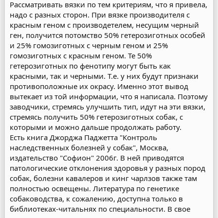
Рассматривать вязки по тем критериям, что я привела,
надо с разных сторон. При вязке производителя с
красным геном с производетелем, несущим черный
ген, получится потомство 50% гетерозиготных особей
и 25% гомозиготных с черным геном и 25%
гомозиготных с красным геном. Те 50%
гетерозиготных по фенотипу могут быть как
красными, так и черными. Т.е. у них будут признаки
противоположные их окрасу. Именно этот вывод
вытекает из той информации, что я написала. Поэтому
заводчики, стремясь улучшить тип, идут на эти вязки,
стремясь получить 50% гетерозиготных собак, с
которыми и можно дальше продолжать работу.
Есть книга Джорджа Паджетта "Контроль
наследственных болезней у собак", Москва,
издательство "Софион" 2006г. В ней приводятся
патологические отклонения здоровья у разных пород
собак, болезни кавалеров и кинг чарлзов также там
полностью освещены. Литература по генетике
собаководства, к сожалению, доступна только в
библиотеках-читальнях по специальности. В свое