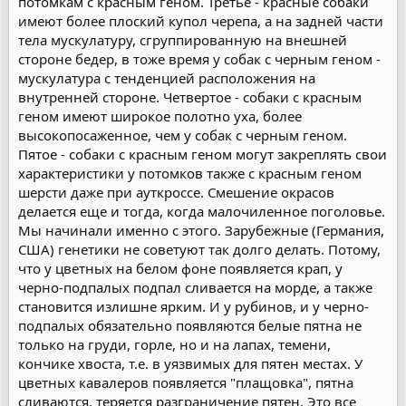
потомкам с красным геном. Третье - красные собаки
имеют более плоский купол черепа, а на задней части
тела мускулатуру, сгруппированную на внешней
стороне бедер, в тоже время у собак с черным геном -
мускулатура с тенденцией расположения на
внутренней стороне. Четвертое - собаки с красным
геном имеют широкое полотно уха, более
высокопосаженное, чем у собак с черным геном.
Пятое - собаки с красным геном могут закреплять свои
характеристики у потомков также с красным геном
шерсти даже при ауткроссе. Смешение окрасов
делается еще и тогда, когда малочиленное поголовье.
Мы начинали именно с этого. Зарубежные (Германия,
США) генетики не советуют так долго делать. Потому,
что у цветных на белом фоне появляется крап, у
черно-подпалых подпал сливается на морде, а также
становится излишне ярким. И у рубинов, и у черно-
подпалых обязательно появляются белые пятна не
только на груди, горле, но и на лапах, темени,
кончике хвоста, т.е. в уязвимых для пятен местах. У
цветных кавалеров появляется "плащовка", пятна
сливаются, теряется разграничение пятен. Это все