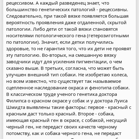
рецессивом. А каждый разведенец знает, что
большинство генетических патологий - рецессивны.
Следовательно, при такой вязке появляется большая
вероятность проявления даже отдаленной, скрытой
патологии. Либо дети от такой вязки становятся
носителями потологического гена (гетерозиготными
по патологии). Значит, если детки получились
здоровые, то не гарантия того, что их дети не проявят
эту патологию. Во-вторых, на смешанную вязку
заводчики идут для усиления пигментации, о чем
сказано выше. В третьих, согласна, что может быть
улучшен внешний тип собаки. Не изобретаю колеса,
но всем известно, что существует так называемое
сцепленное наследование окраса и фенотипа собаки.
В классическом труде ученого генетика доктора
Филипса о красном окрасе у собак и у доктора Луиса
Шмидта выявлены такие факторы: первое - красный с
красным даст только красный. Второе - собака,
имеющая красный ген в окрасе, с собакой, несущий
черный ген, не передаст своих качеств черному
потомству, как и собака черного гена, не передаст