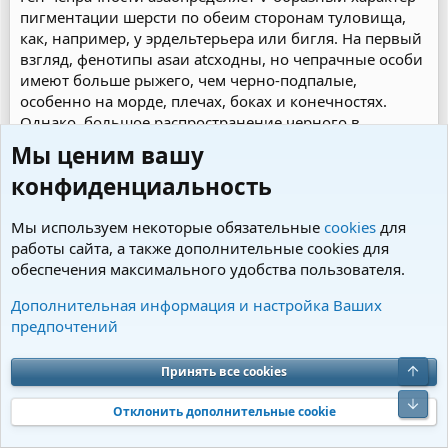
пигментации шерсти по обеим сторонам туловища,
как, например, у эрдельтерьера или бигля. На первый
взгляд, фенотипы asaи atсходны, но чепрачные особи
имеют больше рыжего, чем черно-подпалые,
особенно на морде, плечах, боках и конечностях.
Однако, большое распространение черного в
чепрачном окрасе может напоминать черно-
Мы ценим вашу
подпалый. Из двух этих окрасов чепрачный наиболее
конфиденциальность
вариабелен.
В типичном случае черно-подпалого окраса
Мы используем некоторые обязательные
(доберманы, например) черный распространяется на
cookies
для
работы сайта, а также дополнительные cookies для
всю верхнюю часть туловища, а рыжий ограничен
обеспечения максимального удобства пользователя.
внутренней поверхностью конечностей, грудными
отметинами и нижней поверхностью морды. Два
Дополнительная информация и настройка Ваших
характерных пятна расположены над глазами. Для
предпочтений
чепрачного окраса характерны возрастные
изменения. Так, чепрачные щенки рождаются очень
Верх
Принять все cookies
похожими на черноподпалых, с возрастом они
светлеют, рыжие отметины увеличиваются по
Низ
Отклонить дополнительные cookie
площади, пока молодые животные не становятся
истинно чепрачными. Нельзя не отметить