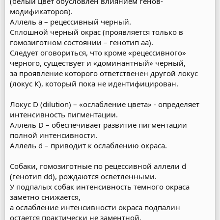
(белый цвет обусловлен влиянием генов-
модификаторов).
Аллель а – рецессивный черный.
Сплошной черный окрас (проявляется только в
гомозиготном состоянии – генотип аа).
Следует оговориться, что кроме «рецессивного»
черного, существует и «доминантный» черный,
за проявление которого ответственен другой локус
(локус К), который пока не идентифицирован.
Локус D (dilution) – «ослабление цвета» - определяет
интенсивность пигментации.
Аллель D – обеспечивает развитие пигментации
полной интенсивности.
Аллель d – приводит к ослаблению окраса.
Собаки, гомозиготные по рецессивной аллели d
(генотип dd), рождаются осветленными.
У подпалых собак интенсивность темного окраса
заметно снижается,
а ослабление интенсивности окраса подпалин
остается практически не заментной,