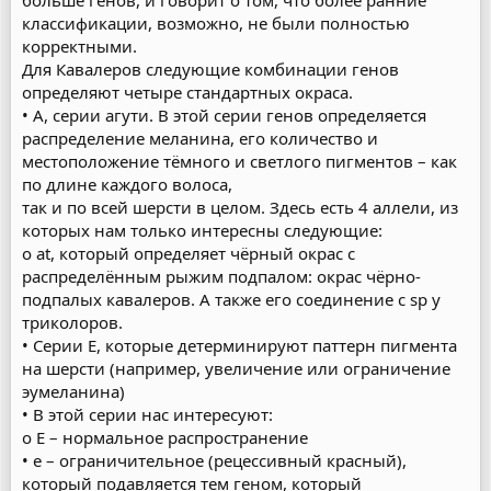
больше генов, и говорит о том, что более ранние
классификации, возможно, не были полностью
корректными.
Для Кавалеров следующие комбинации генов
определяют четыре стандартных окраса.
• A, серии агути. В этой серии генов определяется
распределение меланина, его количество и
местоположение тёмного и светлого пигментов – как
по длине каждого волоса,
так и по всей шерсти в целом. Здесь есть 4 аллели, из
которых нам только интересны следующие:
o at, который определяет чёрный окрас с
распределённым рыжим подпалом: окрас чёрно-
подпалых кавалеров. А также его соединение с sp у
триколоров.
• Серии E, которые детерминируют паттерн пигмента
на шерсти (например, увеличение или ограничение
эумеланина)
• В этой серии нас интересуют:
o E – нормальное распространение
• e – ограничительное (рецессивный красный),
который подавляется тем геном, который