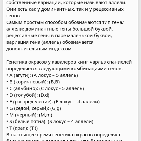
собственные вариации, которые называют аллели.
Они есть как у доминантных, так и у рецессивных
генов.
Самым простым способом обозначаются тип гена/
аллели: доминантные гены большой буквой,
рецессивные гены в паре маленькой буквой,
вариация гена (аллель) обозначается
дополнительным индексом.
Генетика окрасов у кавалеров кинг чарльз спаниелей
определяется следующими комбинациями генов:
• A (агути): (A локус – 5 аллель)
• B (коричневый): (B,B)
• C (альбино): (C локус - 5 аллель)
• D (голубой): (D,d)
• E (распределение): (E локус – 4 аллели)
• G (седой, серый): (G,g)
• M (чёрный): (M,m)
• S (белые пятна): (S локус – 4 аллели)
• T (крап): (T,t)
В настоящее время генетика окрасов определяет