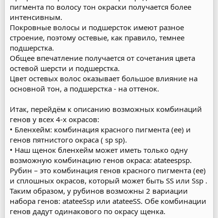
пигмента по волосу тон окраски получается более
интенсивным.
Покровные волосы и подшерсток имеют разное
строение, поэтому остевые, как правило, темнее
подшерстка.
Общее впечатление получается от сочетания цвета
остевой шерсти и подшерстка.
Цвет остевых волос оказывает большое влияние на
основной тон, а подшерстка - на оттенок.
Итак, перейдём к описанию возможных комбинаций
генов у всех 4-х окрасов:
• Бленхейм: комбинация красного пигмента (ee) и
генов пятнистого окраса ( sp sp).
• Наш щенок бленхейм может иметь только одну
возможную комбинацию генов окраса: atateespsp.
Рубин – это комбинация генов красного пигмента (ее)
и сплошных окрасов, который может быть SS или Ssp .
Таким образом, у рубинов возможны 2 вариации
набора генов: atateeSsp или atateeSS. Обе комбинации
генов дадут одинакового по окрасу щенка.