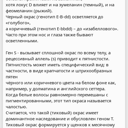
хотя локус D влияет и на эумеланин (темный), и на
феомеланин (рыжий).
Черный окрас (генотип Е-B-dd) осветляется до
«голубого»,
а коричневый (генотип Е-bbdd) – до «изабеллового».
Часто при этом нос и глаза также бывают
осветленными.
Ген S - вызывает сплошной окрас по всему телу, а
рецессивный аллель (s) приводит к пятнистости.
Пятнистость может иметь специфический вид: в
частности, в виде крапчатости и штрихообразных
пятен
чёрного или коричневого цвета на белом фоне как,
например, у долматина и английского сеттера.
Когда белые волосы равномерно перемешаны с
пигментированными, этот тип окраса называется
чалостью.
Считается, что такой (тиковый) окрас имеет
доминантное наследование и обусловлен геном Т.
Тиковый окрас формируется у щенков к месячному