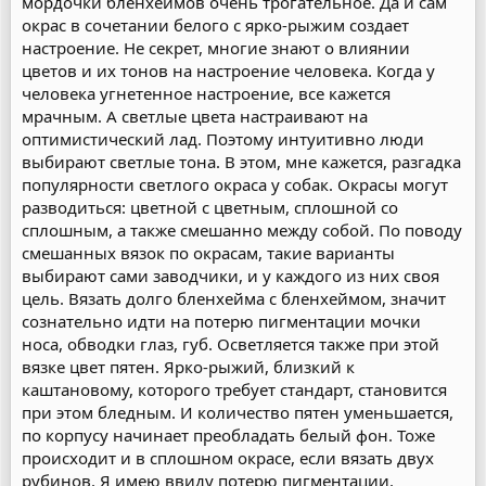
мордочки бленхеймов очень трогательное. Да и сам
окрас в сочетании белого с ярко-рыжим создает
настроение. Не секрет, многие знают о влиянии
цветов и их тонов на настроение человека. Когда у
человека угнетенное настроение, все кажется
мрачным. А светлые цвета настраивают на
оптимистический лад. Поэтому интуитивно люди
выбирают светлые тона. В этом, мне кажется, разгадка
популярности светлого окраса у собак. Окрасы могут
разводиться: цветной с цветным, сплошной со
сплошным, а также смешанно между собой. По поводу
смешанных вязок по окрасам, такие варианты
выбирают сами заводчики, и у каждого из них своя
цель. Вязать долго бленхейма с бленхеймом, значит
сознательно идти на потерю пигментации мочки
носа, обводки глаз, губ. Осветляется также при этой
вязке цвет пятен. Ярко-рыжий, близкий к
каштановому, которого требует стандарт, становится
при этом бледным. И количество пятен уменьшается,
по корпусу начинает преобладать белый фон. Тоже
происходит и в сплошном окрасе, если вязать двух
рубинов. Я имею ввиду потерю пигментации.