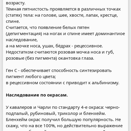
возрасту.
Тёмная пятнистость проявляется в различных точках
(статях) тела: на голове, шее, хвосте, лапах, крестце,
спине.
Считается, что появление белых пятен
(депигментация) на ногах и спине имеет доминантиое
наследование,
а на мочке носа, ушах, бёдрах - рецессивное.
Недостатком считаются розовая мочка носа и губ,
розовые (без пигмента) окантовка глаза.
Ген С - обеспечивает способность синтезировать
пигмент любого цвета;
в рецессивном состоянии с приводит к альбинизму.
Наследование по окрасам.
У кавалеров и Чарли по стандарту 4-е окраса: черно-
подпалый, рубиновый, триколор и бленхейм.
Бленхейм окрас получил большую популярность. Не
скажу, что на все 100%, но действительно выражение