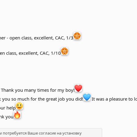
r - open class, excellent, CAC, 1/3
n class, excellent, CAC, 1/10
! Thank you many times for my boy!
k you so much for the great job you did!
It was a pleasure to l
our help
ank you
м потребуется Ваше согласие на установку