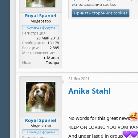
использовании cookie
.
Принять сторонние cookies
Royal Spaniel
Модератор
Команда форума
Регистрация
28 Май 2013
Сообщения
13,179
Реакции
2,885
Местоположение
г. Минск
Имя
Тамара
31 Дек 2021
Anika Stahl
No words for this great news
Royal Spaniel
Модератор
KEEP ON LOVING YOU VOM KAN
Команда форума
And under last 6 in group
Регистрация