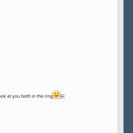
ook at you both in the ring
￼