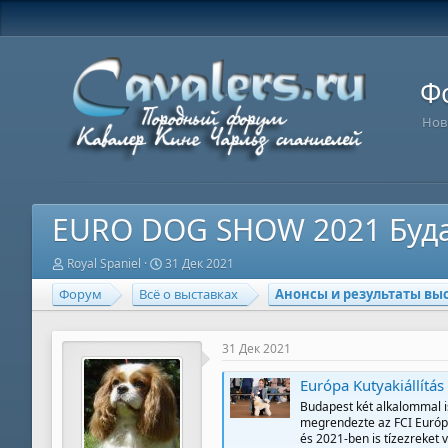
Ф
Нов
EURO DOG SHOW 2021 Буд
А
Д
Royal Spaniel
31 Дек 2021
в
а
Форум
Всё о выставках
Анонсы и результаты вы
т
т
о
а
р
н
т
а
31 Дек 2021
е
ч
м
а
Európa Kutyakiállítá
ы
л
а
Budapest két alkalommal i
megrendezte az FCI Európ
és 2021-ben is tízezreket 