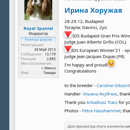
Ирина Хоружая
28-29.12, Budapest
Toraylac Davinci, 2yo
Royal Spaniel
Модератор
IDS Budapest Gran Prix Winne
Команда форума
Judge Juan Alberto Grillo (COL)
Регистрация
28 Май 2013
IDS European Winner’21 - ope
Сообщения
13,179
Judge Jean Jacques Dupas (FR)
Реакции
2,885
Местоположение
I’m happy and proud!
г. Минск
Congratulations
Имя
Тамара
to the breeder -
Caroline Gibson
Handler-
Ульяна Якубчик
, than
Thank you
Arkadiusz Tracz
for y
Photos -
Petra Haushammer
, th
Для просмотра этого контента на