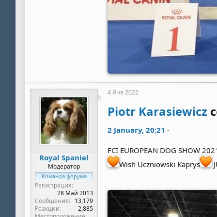
4 Янв 2022
Piotr Karasiewicz
с
2 January, 20:21
·
FCI EUROPEAN DOG SHOW 202
Royal Spaniel
Wish Uczniowski Kaprys
J
Модератор
Команда форума
Регистрация
28 Май 2013
Сообщения
13,179
Реакции
2,885
Местоположение