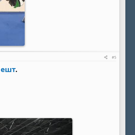
#5
пешт
.​