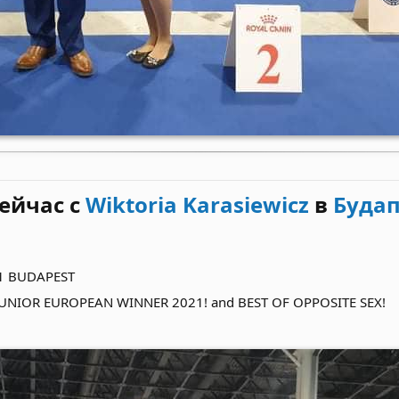
ейчас с
Wiktoria Karasiewicz
в
Буда
1 BUDAPEST
UNIOR EUROPEAN WINNER 2021! and BEST OF OPPOSITE SEX!