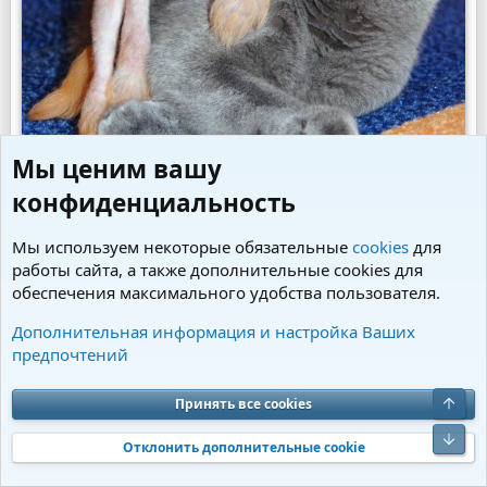
Мы ценим вашу
конфиденциальность
Мы используем некоторые обязательные
cookies
для
Два взрослых животных.
работы сайта, а также дополнительные cookies для
обеспечения максимального удобства пользователя.
Пожалуй, это самый сложный из всех возможных
вариантов. Взрослое животное, скорее всего уже
Дополнительная информация и настройка Ваших
имеет определённый опыт общения с другим видом.
предпочтений
Причём, вероятнее всего, он не будет позитивным.
Возможно, вашего кота уже гоняли собаки, или
Принять все cookies
собака, наоборот, была поцарапана преследуемым ей
котом.
Отклонить дополнительные cookie
Чтобы взрослые кошка и собака смогли подружиться,