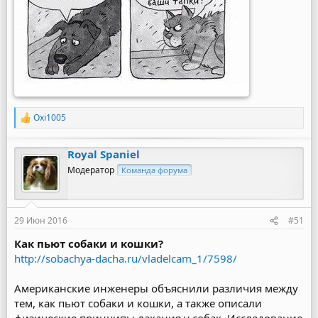
Oxi1005
Р
е
а
Royal Spaniel
к
ц
Модератор
Команда форума
и
и
:
29 Июн 2016
#51
Как пьют собаки и кошки?
http://sobachya-dacha.ru/vladelcam_1/7598/
Американские инженеры объяснили различия между
тем, как пьют собаки и кошки, а также описали