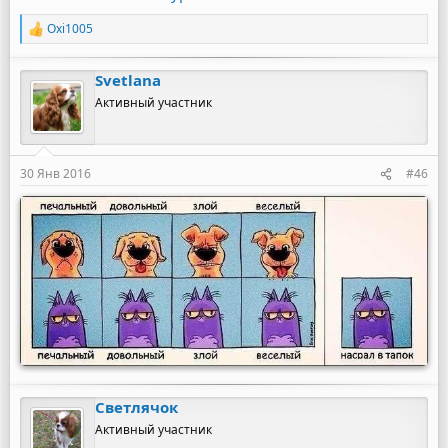
Oxi1005
Р
е
а
Svetlana
к
ц
Активный участник
и
и
:
30 Янв 2016
#46
Светлячок
Активный участник