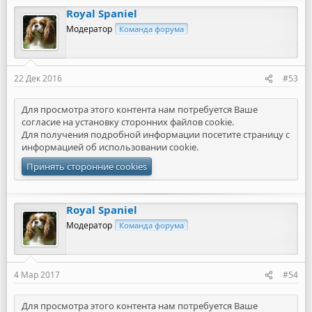
а
Royal Spaniel
к
ц
Модератор
Команда форума
и
и
:
22 Дек 2016
#53
Для просмотра этого контента нам потребуется Ваше
согласие на установку сторонних файлов cookie.
Для получения подробной информации посетите страницу с
информацией об
использовании cookie
.
Принять сторонние cookies
Royal Spaniel
Модератор
Команда форума
4 Мар 2017
#54
Для просмотра этого контента нам потребуется Ваше