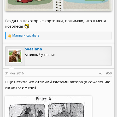
Глядя на некоторые картинки, понимаю, что у меня
котопесы
Marina и cavaliers
Р
е
а
Svetlana
к
ц
Активный участник
и
и
:
31 Янв 2016
#50
Еще несколько отличий глазами автора (к сожалению,
не знаю имени)