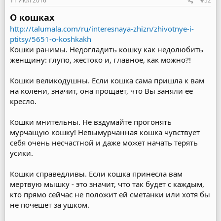
11 Июл 2016
#52
О кошках
http://talumala.com/ru/interesnaya-zhizn/zhivotnye-i-
ptitsy/5651-o-koshkakh
Кошки ранимы. Недогладить кошку как недолюбить
женщину: глупо, жестоко и, главное, как можно?!
Кошки великодушны. Если кошка сама пришла к вам
на колени, значит, она прощает, что Вы заняли ее
кресло.
Кошки мнительны. Не вздумайте прогонять
мурчащую кошку! Невымурчанная кошка чувствует
себя очень несчастной и даже может начать терять
усики.
Кошки справедливы. Если кошка принесла вам
мертвую мышку - это значит, что так будет с каждым,
кто прямо сейчас не положит ей сметанки или хотя бы
не почешет за ушком.