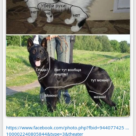
https://www.facebook.com/photo.php?fbid=944077425 ...
100002240805844&type=3&theater