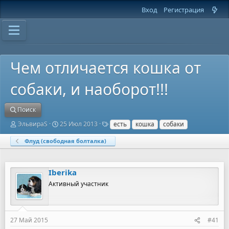
Вход
Регистрация
Чем отличается кошка от
собаки, и наоборот!!!
Поиск
А
Д
Т
ЭльвираS
25 Июл 2013
есть
кошка
собаки
в
а
е
т
т
г
Флуд (свободная болталка)
о
а
и
р
н
т
а
Iberika
е
ч
м
а
Активный участник
ы
л
а
27 Май 2015
#41