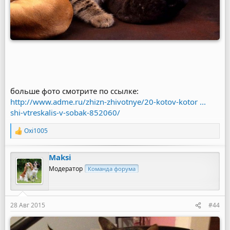
больше фото смотрите по ссылке:
http://www.adme.ru/zhizn-zhivotnye/20-kotov-kotor ...
shi-vtreskalis-v-sobak-852060/
Oxi1005
Р
е
а
Maksi
к
ц
Модератор
Команда форума
и
и
:
28 Авг 2015
#44