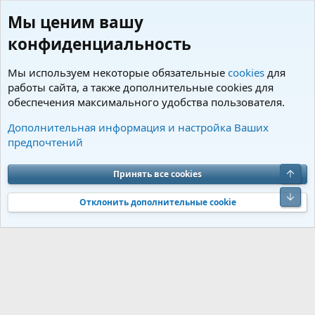
Мы ценим вашу
конфиденциальность
Мы используем некоторые обязательные
cookies
для
работы сайта, а также дополнительные cookies для
обеспечения максимального удобства пользователя.
Теги
Дополнительная информация и настройка Ваших
предпочтений
Cookies
Charm by DCom
Russian (RU)
Обратная связь
Условия и правила
Верх
Принять все cookies
Политика конфиденциальности
Помощь
R
S
Низ
S
Отклонить дополнительные cookie
®
Community platform by XenForo
© 2010-2026 XenForo Ltd.
Перевод от
®
Jumuro
|
Media embeds via s9e/MediaSites