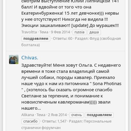
смотрим выступление Юлии Липницкой 141
балл! И вдвойне от того что она
Екатеринбурженка! 15 лет девчонке))) нервы
у нее отсутствуют! Никогда не видела !!!
Эмоции зашкаливают! [update] До мурашек!!!
Travoltta
Тема
9 Фев 2014
russia
даша
Ответы: 60
Раздел:
Флуд (свободная
поздравляем
болталка)
Chivas.
Здравствуйте! Меня зовут Ольга. С недавнего
времени я тоже стала владелицей самой
лучшей собаки, породы кавалер. Приехало
наше чудо к нам из питомника " Sona Photinas
" , (хотелось бы сказать огромное спасибо
Светлане за терпение, и понимание к
новоиспеченым кавлероманам))))) звали
нашего...
Alikana
Тема
2 Янв 2014
очень
поздравляем
Ответы: 1,547
Раздел:
Персональные
спасибо
странички форумчан