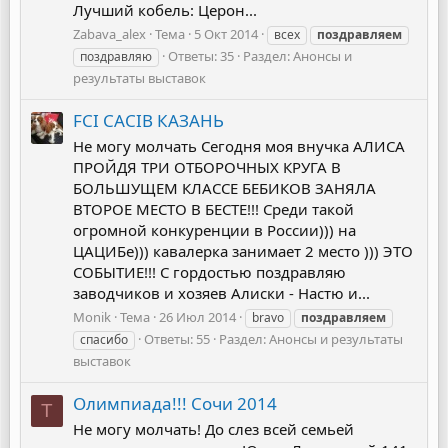
Лучший кобель: Церон...
Zabava_alex
Тема
5 Окт 2014
всех
поздравляем
Ответы: 35
Раздел:
Анонсы и
поздравляю
результаты выставок
FCI CACIB КАЗАНЬ
Не могу молчать Сегодня моя внучка АЛИСА
ПРОЙДЯ ТРИ ОТБОРОЧНЫХ КРУГА В
БОЛЬШУЩЕМ КЛАССЕ БЕБИКОВ ЗАНЯЛА
ВТОРОЕ МЕСТО В БЕСТЕ!!! Среди такой
огромной конкуренции в России))) на
ЦАЦИБе))) кавалерка занимает 2 место ))) ЭТО
СОБЫТИЕ!!! С гордостью поздравляю
заводчиков и хозяев Алиски - Настю и...
Monik
Тема
26 Июл 2014
bravo
поздравляем
Ответы: 55
Раздел:
Анонсы и результаты
спасибо
выставок
Олимпиада!!! Сочи 2014
T
Не могу молчать! До слез всей семьей