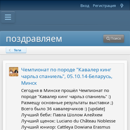
Вход
Регистрация
поздравляем
Поиск
Теги
Чемпионат по породе "Кавалер кинг
чарльз спаниель", 05.10.14-Беларусь,
Минск
Сегодня в Минске прошёл Чемпионат по
породе "Кавалер кинг чарльз спаниель" :)
Размещу основные результаты выставки ;)
Всего было 36 кавалерчиков :) [update]
Лучший беби: Павла Шолом Алейхем
Лучший щенок: Luciano du Château Noblesse
Лучший юниор: Cattleya Dowiana Erasmus