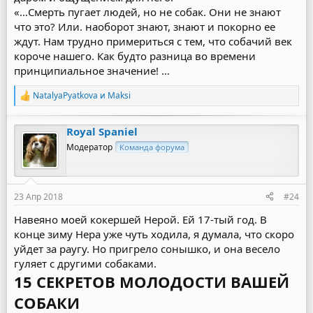
«…Смерть пугает людей, но не собак. Они не знают
что это? Или. наоборот знают, знают и покорно ее
ждут. Нам трудно примериться с тем, что собачий век
короче нашего. Как будто разница во времени
принципиальное значение! …
NatalyaPyatkova
и
Maksi
Р
е
а
Royal Spaniel
к
ц
Модератор
Команда форума
и
и
:
23 Апр 2018
#24
Навеяно моей кокершей Нерой. Ей 17-тый год. В
конце зиму Нера уже чуть ходила, я думала, что скоро
уйдет за раугу. Но пригрело сонышко, и она весело
гуляет с другими собаками.
15 СЕКРЕТОВ МОЛОДОСТИ ВАШЕЙ
СОБАКИ