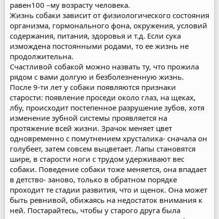
равен100 –му возрасту человека.
Жизнь собаки зависит от физиологического состояния
организма, гормонального фона, окружения, условий
содержания, питания, здоровья и т.д. Если сука
измождена постоянными родами, то ее жизнь не
продолжительна.
Счастливой собакой можно назвать ту, что прожила
рядом с вами долгую и безболезненную жизнь.
После 9-ти лет у собаки появляются признаки
старости: появление проседи около глаз, на щеках,
лбу, происходит постепенное разрушение зубов, хотя
изменение зубной системы проявляется на
протяжение всей жизни. Зрачок меняет цвет
одновременно с помутнением хрусталика- сначала он
голубеет, затем совсем выцветает. Лапы становятся
шире, в старости ноги с трудом удерживают вес
собаки. Поведение собаки тоже меняется, она впадает
в детство- заново, только в обратном порядке
проходит те стадии развития, что и щенок. Она может
быть ревнивой, обижаясь на недостаток внимания к
ней. Постарайтесь, чтобы у старого друга была