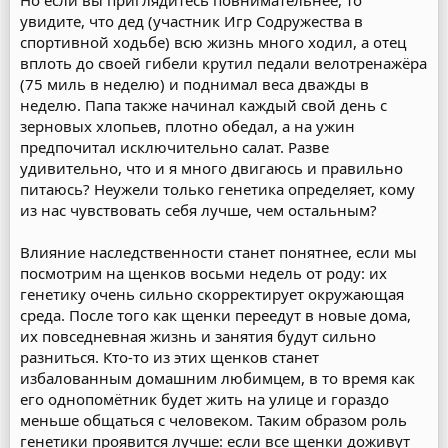
Но если вы приглядитесь повнимательнее, то
увидите, что дед (участник Игр Содружества в
спортивной ходьбе) всю жизнь много ходил, а отец
вплоть до своей гибели крутил педали велотренажёра
(75 миль в неделю) и поднимал веса дважды в
неделю. Папа также начинал каждый свой день с
зерновых хлопьев, плотно обедал, а на ужин
предпочитал исключительно салат. Разве
удивительно, что и я много двигаюсь и правильно
питаюсь? Неужели только генетика определяет, кому
из нас чувствовать себя лучше, чем остальным?
Влияние наследственности станет понятнее, если мы
посмотрим на щенков восьми недель от роду: их
генетику очень сильно скорректирует окружающая
среда. После того как щенки переедут в новые дома,
их повседневная жизнь и занятия будут сильно
разниться. Кто-то из этих щенков станет
избалованным домашним любимцем, в то время как
его однопомётник будет жить на улице и гораздо
меньше общаться с человеком. Таким образом роль
генетики проявится лучше: если все щенки доживут