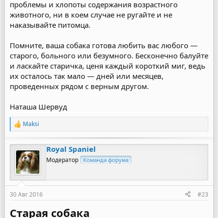
проблемы и хлопоты содержания возрастного
животного, ни в коем случае не ругайте и не
наказывайте питомца.
Помните, ваша собака готова любить вас любого —
старого, больного или безумного. Бесконечно балуйте
и ласкайте старичка, ценя каждый короткий миг, ведь
их осталось так мало — дней или месяцев,
проведенных рядом с верным другом.
Наташа Шервуд
Maksi
Р
е
а
Royal Spaniel
к
ц
Модератор
Команда форума
и
и
:
30 Авг 2016
#23
Старая собака