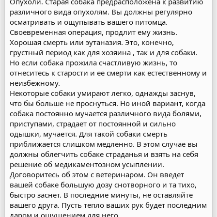
Опухоли. Старая собака предрасположена к развитию
различного вида опухолям. Вы должны регулярно
осматривать и ощупывать вашего питомца.
Своевременная операция, продлит ему жизнь.
Хорошая смерть или эутаназия. Это, конечно,
грустный период как для хозяина , так и для собаки.
Но если собака прожила счастливую жизнь, то
отнеситесь к старости и ее смерти как естественному и
неизбежному.
Некоторые собаки умирают легко, однажды заснув,
что бы больше не проснуться. Но иной вариант, когда
собака постоянно мучается различного вида болями,
приступами, страдает от постоянной и сильно
одышки, мучается. Для такой собаки смерть
приближается слишком медленно. В этом случае вы
должны облегчить собаке страданья и взять на себя
решение об медикаментозном усыплении.
Договоритесь об этом с ветеринаром. Он введет
вашей собаке большую дозу снотворного и та тихо,
быстро заснет. В последние минуты, не оставляйте
вашего друга. Пусть тепло ваших рук будет последним
даром и ощущением для него.