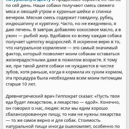
по сей день. Наши собаки получают смесь свежего
мяса и овощей утром и куриные шейки и спинки
вечером. Мясная смесь содержит говядину, рубец,
индюшатину и курятину. Часто, но не ежедневно, я
даю печень. В завтрак добавляю кокосовое масло, а в
ужин — рыбий жир. Вдобавок ко всему каждая собака
получает щепотку водорослей. Я искренне верю в то,
что натуральное кормление — это самый значимый
фактор, который позволяет моим собакам оставаться
жизнерадостными даже в пожилом возрасте. К тому
же, при такой диете собаки не нуждаются в чистке
зубов, хотя раньше, когда я кормила их сухим кормом,
эта процедура была необходима всем моим питомцам
старше 10 лет.
Древнегреческий врач Гиппократ сказал: «Пусть твоя
еда будет лекарством, а лекарство — едой». Конечно,
он говорил о нас, людях: если мы едим хорошо
сбалансированную пищу, то нам не нужны лекарства
— то же самое верно и для собак. Стоимость
натуральной пищи иногда ошеломляет, особенно по