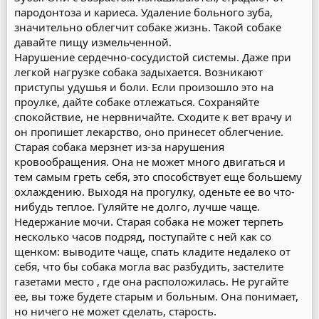
пародонтоза и кариеса. Удаление больного зуба,
значительно облегчит собаке жизнь. Такой собаке
давайте пищу измельченной.
Нарушение сердечно-сосудистой системы. Даже при
легкой нагрузке собака задыхается. Возникают
приступы удушья и боли. Если произошло это на
проулке, дайте собаке отлежаться. Сохраняйте
спокойствие, не нервничайте. Сходите к вет врачу и
он пропишет лекарство, оно принесет облегчение.
Старая собака мерзнет из-за нарушения
кровообращения. Она не может много двигаться и
тем самым греть себя, это способствует еще большему
охлаждению. Выходя на прогулку, оденьте ее во что-
нибудь теплое. Гуляйте не долго, лучше чаще.
Недержание мочи. Старая собака не может терпеть
несколько часов подряд, поступайте с ней как со
щенком: выводите чаще, спать кладите недалеко от
себя, что бы собака могла вас разбудить, застелите
газетами место , где она расположилась. Не ругайте
ее, вы тоже будете старым и больным. Она понимает,
но ничего не может сделать, старость.