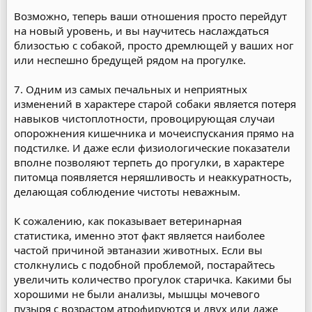
Возможно, теперь ваши отношения просто перейдут
на новый уровень, и вы научитесь наслаждаться
близостью с собакой, просто дремлющей у ваших ног
или неспешно бредущей рядом на прогулке.
7. Одним из самых печальных и неприятных
изменений в характере старой собаки является потеря
навыков чистоплотности, провоцирующая случаи
опорожнения кишечника и мочеиспускания прямо на
подстилке. И даже если физиологические показатели
вполне позволяют терпеть до прогулки, в характере
питомца появляется неряшливость и неаккуратность,
делающая соблюдение чистоты неважным.
К сожалению, как показывает ветеринарная
статистика, именно этот факт является наиболее
частой причиной эвтаназии животных. Если вы
столкнулись с подобной проблемой, постарайтесь
увеличить количество прогулок старичка. Какими бы
хорошими не были анализы, мышцы мочевого
пузыря с возрастом атрофируются и двух или даже