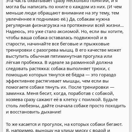
Эта часть охватывает сразу несколько понятий, и я
могла бы написать по книге о каждом из них. (И чем
меньше люди обращают внимание на эту тему, тем
увлечённее я поднимаю её.) Да, собакам нужна
регулярная физнагрузка на протяжении всей жизни…
Надеюсь, это уже стало аксиомой. Но, если вы хотите,
чтобы ваша собака оставалась подвижной и в
старости, начинайте все беговые и прыжковые
тренировки с разогрева мышц. В его качестве может
выступить обычная пятиминутная прогулка или
лёгкая пробежка. В идеале за разминкой должна
следовать растяжка: собака выполняет трюки, с
помощью которых тянутся её бёдра — это гораздо
эффективнее растягивает мышцы, чем если вы
помогаете собаке тянуть их. После тренировки —
заминка. Меня бесит, когда, поработав с собакой,
хозяева сразу сажают её в клетку с поилкой. Будьте
столь любезны, дайте сначала собаке просто походить
и восстановить дыхание!
То же касается и прогулок, на которых собаки бегают.
Я, например, выношу на улицу миску с водой и