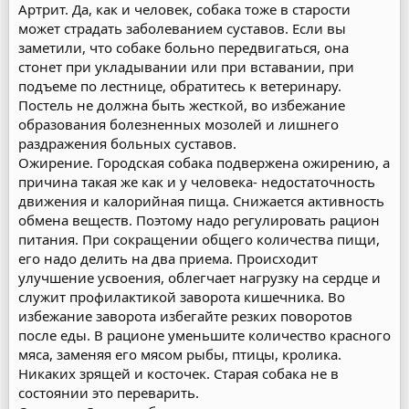
Артрит. Да, как и человек, собака тоже в старости
может страдать заболеванием суставов. Если вы
заметили, что собаке больно передвигаться, она
стонет при укладывании или при вставании, при
подъеме по лестнице, обратитесь к ветеринару.
Постель не должна быть жесткой, во избежание
образования болезненных мозолей и лишнего
раздражения больных суставов.
Ожирение. Городская собака подвержена ожирению, а
причина такая же как и у человека- недостаточность
движения и калорийная пища. Снижается активность
обмена веществ. Поэтому надо регулировать рацион
питания. При сокращении общего количества пищи,
его надо делить на два приема. Происходит
улучшение усвоения, облегчает нагрузку на сердце и
служит профилактикой заворота кишечника. Во
избежание заворота избегайте резких поворотов
после еды. В рационе уменьшите количество красного
мяса, заменяя его мясом рыбы, птицы, кролика.
Никаких зрящей и косточек. Старая собака не в
состоянии это переварить.