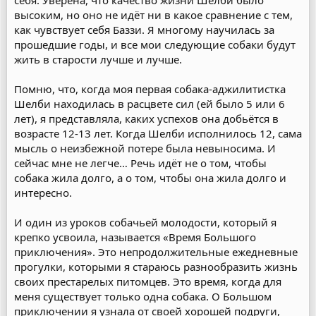
себя. Уверена, что качество жизни Шелби было
высоким, но оно не идёт ни в какое сравнение с тем,
как чувствует себя Баззи. Я многому научилась за
прошедшие годы, и все мои следующие собаки будут
жить в старости лучше и лучше.
Помню, что, когда моя первая собака-аджилитистка
Шелби находилась в расцвете сил (ей было 5 или 6
лет), я представляла, каких успехов она добьётся в
возрасте 12-13 лет. Когда Шелби исполнилось 12, сама
мысль о неизбежной потере была невыносима. И
сейчас мне не легче… Речь идёт не о том, чтобы
собака жила долго, а о том, чтобы она жила долго и
интересно.
И один из уроков собачьей молодости, который я
крепко усвоила, называется «Время Большого
приключения». Это непродолжительные ежедневные
прогулки, которыми я стараюсь разнообразить жизнь
своих престарелых питомцев. Это время, когда для
меня существует только одна собака. О Большом
приключении я узнала от своей хорошей подруги,