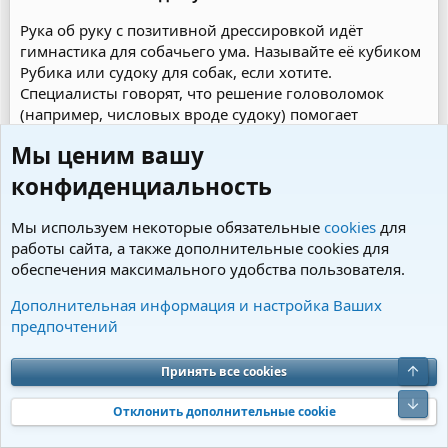
Рука об руку с позитивной дрессировкой идёт
гимнастика для собачьего ума. Называйте её кубиком
Рубика или судоку для собак, если хотите.
Специалисты говорят, что решение головоломок
(например, числовых вроде судоку) помогает
сохранить ясный ум и в старости и препятствует
Мы ценим вашу
развитию слабоумия. Предлагая собаке решить
задачку, мы заставляем её думать, предлагать новые
конфиденциальность
варианты решения, ошибаться — и пробовать снова.
Придумайте, чему вы можете научить свою собаку:
Мы используем некоторые обязательные
cookies
для
пусть она хотя бы раз в месяц — а лучше каждую
работы сайта, а также дополнительные cookies для
неделю -приобретает новые навыки.
обеспечения максимального удобства пользователя.
Дополнительная информация и настройка Ваших
Мануальная терапия, массаж и
предпочтений
ветеринарный осмотр
Принять все cookies
Важно знать — хотя бы на элементарном уровне —
когда собака чувствует себя хорошо, а когда — не
Отклонить дополнительные cookie
очень. Особенно важно — если ваша собака питается
натуральной пищей. В дополнение к регулярным