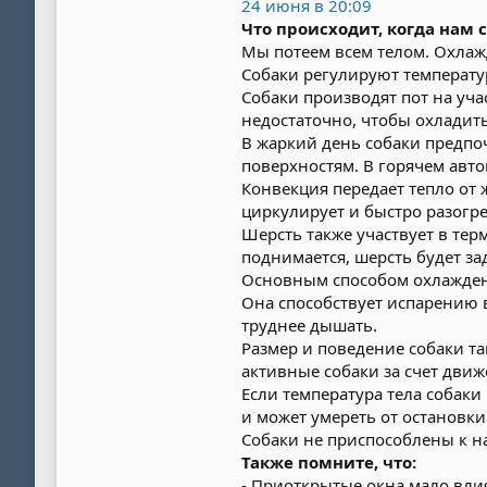
24 июня в 20:09
Что происходит, когда нам
Мы потеем всем телом. Охлажд
Собаки регулируют температур
Собаки производят пот на уча
недостаточно, чтобы охладит
В жаркий день собаки предпо
поверхностям. В горячем авто
Конвекция передает тепло от 
циркулирует и быстро разогре
Шерсть также участвует в тер
поднимается, шерсть будет за
Основным способом охлаждени
Она способствует испарению в
труднее дышать.
Размер и поведение собаки та
активные собаки за счет движ
Если температура тела собаки
и может умереть от остановки
Собаки не приспособлены к н
Также помните, что:
- Приоткрытые окна мало вли