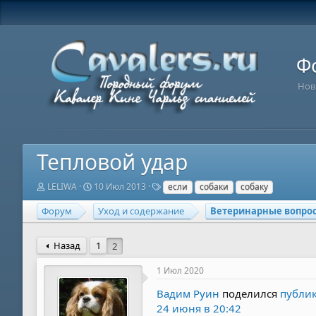
Ф
Нов
Тепловой удар
А
Д
Т
LELIWA
10 Июл 2013
если
собаки
собаку
в
а
е
т
т
г
Форум
Уход и содержание
Ветеринарные вопрос
о
а
и
р
н
т
а
Назад
1
2
е
ч
м
а
1 Июл 2020
ы
л
а
Вадим Руин
поделился
публи
24 июня в 20:42