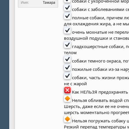
собаки с укороченной мор
Имя
Тамара
собаки с заболеваниями се
полные собаки, причем люб
для охлаждения жира, а не м
очень мохнатые не перели
воздушной подушки и станов
гладкошерстные собаки, п
телом
собаки темного окраса, по
пожилые собаки из-за нар
собаки, часть жизни прож
не с жарой
Как НЕЛЬЗЯ предохранять 
Нельзя обливать водой спи
Шерсть, даже если ее не очен
шерсть моментально прогреет
Нельзя погружать собаку 
Резкий перепад температуры м