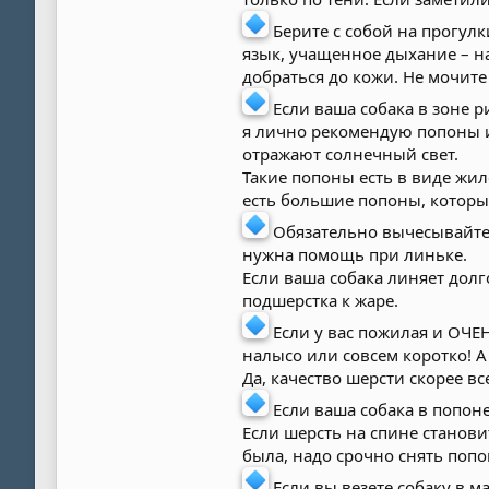
Берите с собой на прогулк
язык, учащенное дыхание – н
добраться до кожи. Не мочите
Если ваша собака в зоне 
я лично рекомендую попоны и
отражают солнечный свет.
Такие попоны есть в виде жил
есть большие попоны, которые
Обязательно вычесывайте в
нужна помощь при линьке.
Если ваша собака линяет долг
подшерстка к жаре.
Если у вас пожилая и ОЧЕНЬ
налысо или совсем коротко! 
Да, качество шерсти скорее вс
Если ваша собака в попоне
Если шерсть на спине станови
была, надо срочно снять попо
Если вы везете собаку в 