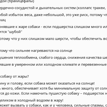
дой (брахицефалы)
рдечно-сосудистой и дыхательных систем (коллапс трахеи, 
ой избыток веса, даже небольшой, это уже риск, потому ч
ышц
нявшие к жаре собаки - если подшерстка слишком много ил
ится "шубой"
отому что у них слишком мало шерсти, чтобы обеспечить 
тому что сильнее нагреваются на солнце
ушения теплообмена, слабого сердца, снижения качества ш
ившие в умеренном или холодном климате и перевезенные н
собаку от жары?
ну и голову, если собака может оказаться на солнце!
ь много, обеспечивает хотя бы минимальную защиту от солн
ся до кожи. Если намочить пушистую собаку – подшерсток н
целиком в холодный водоем в жару!
ожет вызвать у собаки, как и у человека, сильные спазмы, с