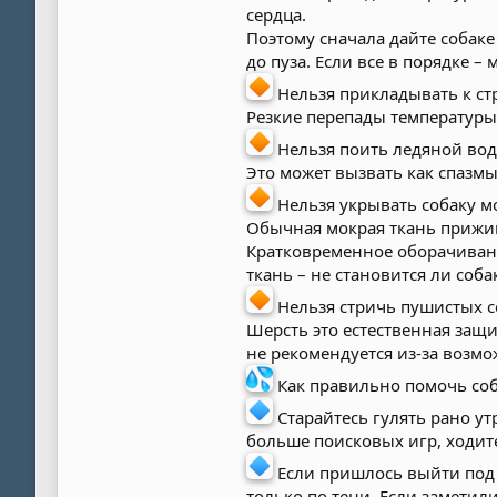
сердца.
Поэтому сначала дайте собаке 
до пуза. Если все в порядке –
Нельзя прикладывать к ст
Резкие перепады температуры 
Нельзя поить ледяной вод
Это может вызвать как спазмы
Нельзя укрывать собаку м
Обычная мокрая ткань прижима
Кратковременное оборачивани
ткань – не становится ли соба
Нельзя стричь пушистых с
Шерсть это естественная защи
не рекомендуется из-за возм
Как правильно помочь соб
Старайтесь гулять рано ут
больше поисковых игр, ходит
Если пришлось выйти под с
только по тени. Если заметил