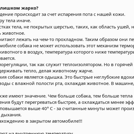
 слишком жарко?
ение происходит за счет испарения пота с нашей кожи.
у тела иначе.
стках тела, не покрытых шерстью, таких, как область ушей,
ь животное.
читают лежать на чем-то прохладном. Таким образом они п
мобиле собака не может использовать этот механизм термо
животного в воздух, температура которого ниже температур
вается.
морегуляции, так как служит теплоизолятором. Но в горяче
держивать тепло, делая животному жарче.
я собаки является одышка. Это быстрые неглубокие вдохи
оды с влажной полости рта, охлаждая животное. В машине, 
кже имеют значение. Чем больше собака, тем больше тепла о
ения будут перегреваться быстрее, а охлаждаться менее эф
 повышается выше 40° С - за считанные минуты может прои
 дыхания.
ахождению в закрытом автомобиле!!!
яют на внутреннюю температуру.