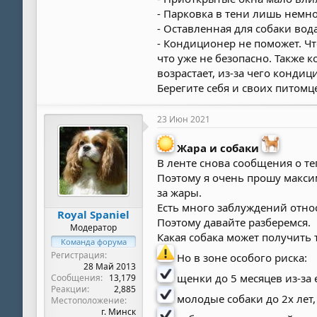
- Парковка в тени лишь немно
- Оставленная для собаки вод
- Кондиционер не поможет. Ч
что уже не безопасно. Также
возрастает, из-за чего кондиц
Берегите себя и своих питомц
23 Июн 2021
Жара и собаки
В ленте снова сообщения о те
Поэтому я очень прошу максим
за жары.
Есть много заблуждений относ
Royal Spaniel
Поэтому давайте разберемся.
Модератор
Какая собака может получить 
Команда форума
Регистрация
Но в зоне особого риска:
28 Май 2013
щенки до 5 месяцев из-за
Сообщения
13,179
Реакции
2,885
молодые собаки до 2х лет,
Местоположение
г. Минск