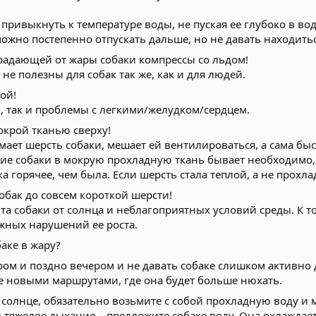
привыкнуть к температуре воды, не пуская ее глубоко в вод
 можно постепенно отпускать дальше, но не давать находить
радающей от жары собаки компрессы со льдом!
не полезны для собак так же, как и для людей.
ой!
, так и проблемы с легкими/желудком/сердцем.
окрой тканью сверху!
ет шерсть собаки, мешает ей вентилироваться, а сама быс
е собаки в мокрую прохладную ткань бывает необходимо, 
ка горячее, чем была. Если шерсть стала теплой, а не прохл
обак до совсем короткой шерсти!
та собаки от солнца и неблагоприятных условий среды. К т
ожных нарушений ее роста.
аке в жару?
ром и поздно вечером и не давать собаке слишком активно д
е новыми маршрутами, где она будет больше нюхать.
олнце, обязательно возьмите с собой прохладную воду и ми
и тяжелое дыхание – предложите собаке воду. Она охлаждае