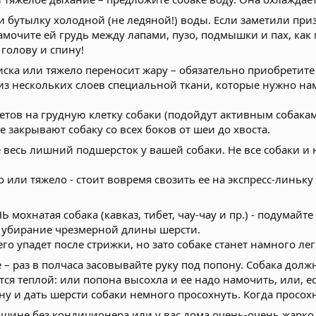
и бутылку холодной (не ледяной!) воды. Если заметили пр
амочите ей грудь между лапами, пузо, подмышки и пах, ка
 голову и спину!
риска или тяжело переносит жару – обязательно приобретит
з нескольких слоев специальной ткани, которые нужно нам
етов на грудную клетку собаки (подойдут активным собака
 закрывают собаку со всех боков от шеи до хвоста.
есь лишний подшерсток у вашей собаки. Не все собаки и н
о или тяжело - стоит вовремя свозить ее на экспресс-линьк
 мохнатая собака (кавказ, тибет, чау-чау и пр.) - подумайт
А убирание чрезмерной длины шерсти.
его упадет после стрижки, но зато собаке станет намного ле
 – раз в полчаса засовывайте руку под попону. Собака дол
тся теплой: или попона высохла и ее надо намочить, или, ес
ну и дать шерсти собаки немного просохнуть. Когда просо
машине без кондиционера или у вас дома очень-очень жар