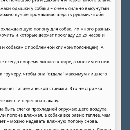
изнаки одышки у собаки – очень сильно высунутый
к можно лучше промакивая шерсть руками, чтобы
е охлаждающую попону для собак. Их много разных,
очить и которые держат прохладу до 2х часов и
м и собакам с проблемной спиной/поясницей). А
е всегда вовремя линяют к жаре, а многим из них
у к грумеру, чтобы она "отдала" максимум лишнего
е насчет гигиенической стрижки. Это не стрижка
гче жить и переносить жару.
жна быть слегка прохладней окружающего воздуха.
ли попона влажная, а собака все равно теплее, чем
хнет – можно надевать влажную попону снова.
ко – хорошо помогают охлаждающие коврики. Лучше