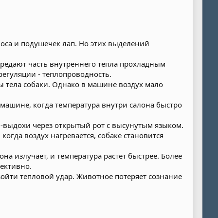
 носа и подушечек лап. Но этих выделений
ередают часть внутреннего тепла прохладным
регуляции - теплопроводность.
ы тела собаки. Однако в машине воздух мало
й машине, когда температура внутри салона быстро
-выдохи через открытый рот с высунутым языком.
когда воздух нагревается, собаке становится
на излучает, и температура растет быстрее. Более
фективно.
зойти тепловой удар. Животное потеряет сознание