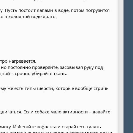
у. Пусть постоит лапами в воде, потом погрузится
ся в холодной воде долго.
тро нагревается.
но постоянно проверяйте, засовывая руку под
адной – срочно убирайте ткань.
ому же есть типы шерсти, которые вообще стричь
вигаться. Если собаке мало активности – давайте
ску. Избегайте асфальта и старайтесь гулять
тся с помощью рта и дыхания и теряет много влаги.