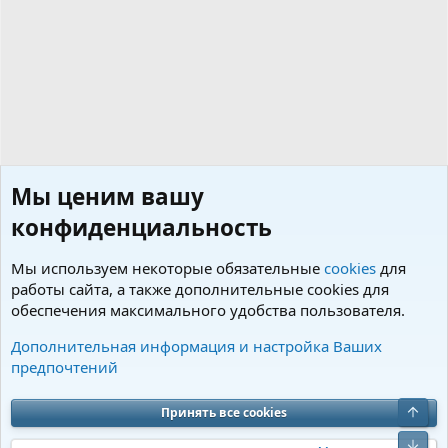
Мы ценим вашу
конфиденциальность
Мы используем некоторые обязательные
cookies
для
работы сайта, а также дополнительные cookies для
обеспечения максимального удобства пользователя.
Теги
Дополнительная информация и настройка Ваших
предпочтений
Cookies
Charm by DCom
Russian (RU)
Обратная связь
Условия и правила
Верх
Принять все cookies
Политика конфиденциальности
Помощь
R
S
Низ
S