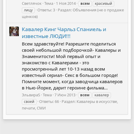
Светлячок
Тема
1 Ноя 2014
всем
красивый
Ответы: 3
Раздел:
Объявления (не о продаже
лицу
щенков)
Кавалер Кинг Чарльз Спаниель и
известные ЛЮДИ!!!
Всем здравствуйте! Разрешите поделиться
своей небольшой подборочкой- Кавалеры и
Знаменитости! Мой первый опыт и
знакомство с Кавалерами - это
просмотренный лет 10-13 назад всем
известный сериал- Секс в большом городе!
Помните момент, когда заводчица кавалеров
в Нью-Йорке, дарит героине фильма...
ЭльвираS
Тема
7 Июн 2013
всем
кавалер
Ответы: 66
Раздел:
Кавалеры в искусстве,
своей
печати, СМИ