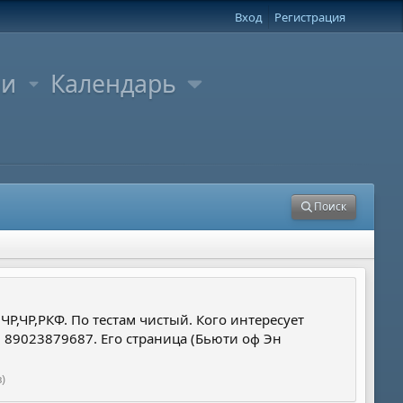
Вход
Регистрация
ли
Календарь
Поиск
Р,ЧР,РКФ. По тестам чистый. Кого интересует
. 89023879687. Его страница (Бьюти оф Эн
)