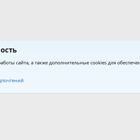
ость
аботы сайта, а также дополнительные cookies для обеспече
Обратная связь
Усло
дпочтений
®
®
form by XenForo
© 2010-2026 XenForo Ltd.
Перевод от Jumuro
|
Media embeds via