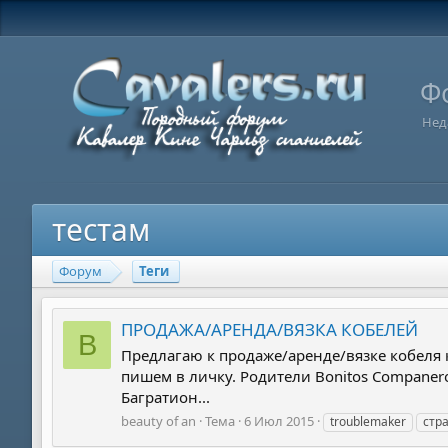
Ф
Нед
тестам
Форум
Теги
ПРОДАЖА/АРЕНДА/ВЯЗКА КОБЕЛЕЙ
B
Предлагаю к продаже/аренде/вязке кобеля к
пишем в личку. Родители Bonitos Companero
Багратион...
beauty of an
Тема
6 Июл 2015
troublemaker
стр