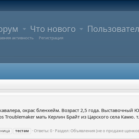
орум
Что нового
Пользовате
авняя активность
Регистрация
авалера, окрас бленхейм. Возраст 2,5 года. Выставочный ЮЧ
s Troublemaker мать Керлин Брайт из Царского села Камю. т
Ответы: 0
Раздел:
Объявления (не о продаже щенков
аница
тестам