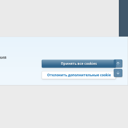
ния
Верх
Принять все cookies
вия и правила
Политика конфиденциальности
Помощь
R
Низ
S
Отклонить дополнительные cookie
S
 s9e/MediaSites