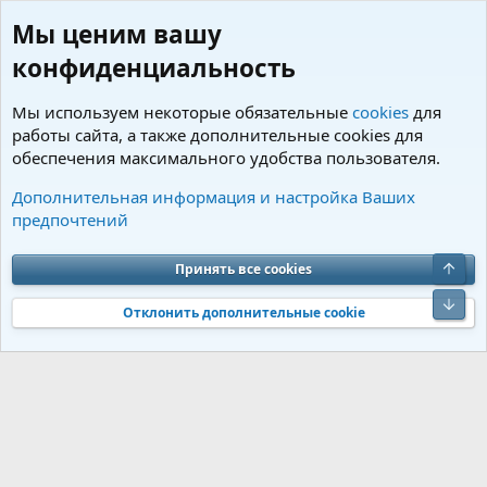
Мы ценим вашу
конфиденциальность
Мы используем некоторые обязательные
cookies
для
работы сайта, а также дополнительные cookies для
обеспечения максимального удобства пользователя.
Теги
Дополнительная информация и настройка Ваших
предпочтений
Cookies
Charm by DCom
Russian (RU)
Обратная связь
Условия и правила
Верх
Принять все cookies
Политика конфиденциальности
Помощь
R
S
Низ
S
Отклонить дополнительные cookie
®
Community platform by XenForo
© 2010-2026 XenForo Ltd.
Перевод от
®
Jumuro
|
Media embeds via s9e/MediaSites