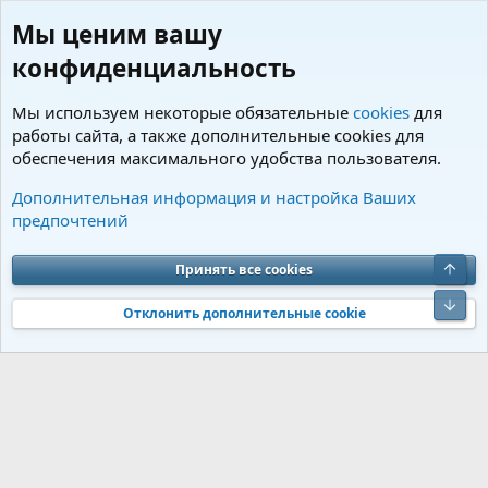
Мы ценим вашу
конфиденциальность
Мы используем некоторые обязательные
cookies
для
работы сайта, а также дополнительные cookies для
обеспечения максимального удобства пользователя.
Теги
Дополнительная информация и настройка Ваших
предпочтений
Cookies
Charm by DCom
Russian (RU)
Обратная связь
Условия и правила
Верх
Принять все cookies
Политика конфиденциальности
Помощь
R
S
Низ
S
Отклонить дополнительные cookie
®
Community platform by XenForo
© 2010-2026 XenForo Ltd.
Перевод от
®
Jumuro
|
Media embeds via s9e/MediaSites